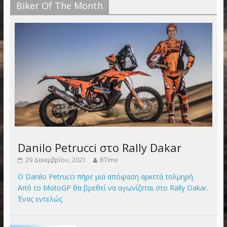
Biker Of The Month
Danilo Petrucci στο Rally Dakar
29 Δεκεμβρίου, 2021
BTime
Ο Danilo Petrucci πήρε μια απόφαση αρκετά τολμηρή.
Από το MotoGP θα βρεθεί να αγωνίζεται στο Rally Dakar.
Ένας εντελώς