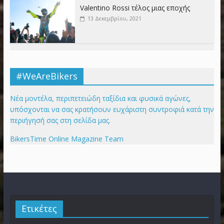
Valentino Rossi τέλος μιας εποχής
13 Δεκεμβρίου, 2021
#WeAreBikers
Νέα μοντέλα, περιπετειώδη ταξίδια και φυσικά αγώνες,
υπόσχονται να σας κρατήσουν ευχάριστη συντροφιά κατά την
περιήγησή σας στη σελίδα μας.
BikersTime Online Magazine Team
Ετικέτες