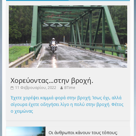
Χορεύοντας…στην βροχή.
11 Φεβρουαρίου, 2022
BTime
Έχετε χορέψει καμμιά φορά στην βροχή; Ίσως όχι, αλλά
σίγουρα έχετε οδηγήσει λίγο η πολύ στην βροχή. Φέτος
ο χειμώνας
Οι άνθρωποι κάνουν τους τόπους;