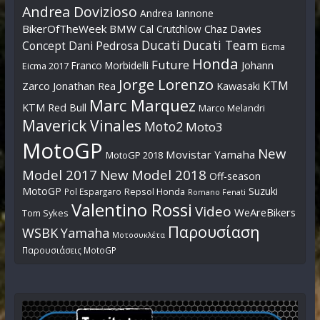
Andrea Dovizioso
Andrea Iannone
BikerOfTheWeek
BMW
Cal Crutchlow
Chaz Davies
Ducati
Ducati Team
Dani Pedrosa
Concept
Eicma
Honda
Future
Johann
Franco Morbidelli
Eicma 2017
Jorge Lorenzo
KTM
Zarco
Jonathan Rea
Kawasaki
Marc Marquez
KTM Red Bull
Marco Melandri
Maverick Vinales
Moto2
Moto3
MotoGP
New
Movistar Yamaha
MotoGP 2018
Model 2017
New Model 2018
Off-season
MotoGP
Suzuki
Pol Espargaro
Repsol Honda
Romano Fenati
Valentino Rossi
Video
WeAreBikers
Tom Sykes
Παρουσίαση
WSBK
Yamaha
Μοτοσυκλέτα
Παρουσιάσεις MotoGP