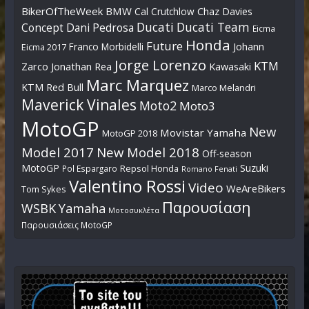
BikerOfTheWeek
BMW
Cal Crutchlow
Chaz Davies
Ducati
Ducati Team
Dani Pedrosa
Concept
Eicma
Honda
Future
Johann
Franco Morbidelli
Eicma 2017
Jorge Lorenzo
KTM
Zarco
Jonathan Rea
Kawasaki
Marc Marquez
KTM Red Bull
Marco Melandri
Maverick Vinales
Moto2
Moto3
MotoGP
New
Movistar Yamaha
MotoGP 2018
Model 2017
New Model 2018
Off-season
MotoGP
Suzuki
Pol Espargaro
Repsol Honda
Romano Fenati
Valentino Rossi
Video
WeAreBikers
Tom Sykes
Παρουσίαση
WSBK
Yamaha
Μοτοσυκλέτα
Παρουσιάσεις MotoGP