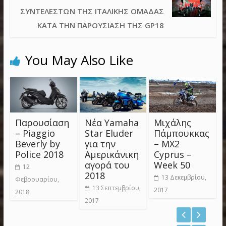
ΣΥΝΤΕΛΕΣΤΏΝ ΤΗΣ ΙΤΑΛΙΚΉΣ ΟΜΆΔΑΣ
ΚΑΤΆ ΤΗΝ ΠΑΡΟΥΣΊΑΣΗ ΤΗΣ GP18
You May Also Like
Παρουσίαση
Νέα Yamaha
Μιχάλης
– Piaggio
Star Eluder
Πάμπουκκας
Beverly by
για την
– MX2
Police 2018
Αμερικάνικη
Cyprus –
αγορά του
Week 50
12
2018
13 Δεκεμβρίου,
Φεβρουαρίου,
13 Σεπτεμβρίου,
2017
2018
2017