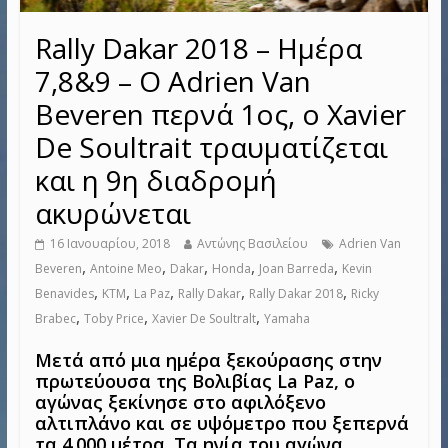
Rally Dakar 2018 – Ημέρα
7,8&9 – Ο Adrien Van
Beveren περνά 1ος, ο Xavier
De Soultrait τραυματίζεται
και η 9η διαδρομή
ακυρώνεται
16 Ιανουαρίου, 2018
Αντώνης Βασιλείου
Adrien Van
,
,
,
,
,
Beveren
Antoine Meo
Dakar
Honda
Joan Barreda
Kevin
,
,
,
,
,
Benavides
KTM
La Paz
Rally Dakar
Rally Dakar 2018
Ricky
,
,
,
Brabec
Toby Price
Xavier De Soultralt
Yamaha
Μετά από μια ημέρα ξεκούρασης στην
πρωτεύουσα της Βολιβίας La Paz, ο
αγώνας ξεκίνησε στο αφιλόξενο
αλτιπλάνο και σε υψόμετρο που ξεπερνά
τα 4.000 μέτρα. Τα ηνία του αγώνα