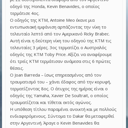
οδηγό της Honda, Kevin Benavides, ο οποίος
τερμάτισε 4ος.
Ο οδηγός της KTM, Antoine Meo έκανε μια
εντυπωσιακή εμφάνιση αρπάζοντας την νίκη το
τελευταίο λεπτό από τον Αμερικανό Ricky Brabec.
Αυτή είναι η δεύτερη νίκη του οδηγού της ΚΤΜ τις
τελευταίες 3 μέρες. 3ος τερματίζει ο Αυστραλός
οδηγός της KTM Toby Price. Αξίζει να αναφέρουμε
ότι τρείς ΚΤΜ τερμάτισαν ανάμεσα στις 6 πρώτες
θέσεις.
Ο Joan Barreda – ίσως επηρεασμένος από τον
τραυματισμό του – χάνει έδαφος από την κορυφή,
τερματίζοντας 8ος. Ο άτυχος της ημέρας είναι ο
οδηγός της Yamaha, Xavier De Soultrait, ο οποίος
τραυματίζεται και τίθεται εκτός αγώνος.
Η υπόθεση τίτλου παραμένει ανοικτή και με πολλούς
ενδιαφερόμενους. Σύντομα το Dakar θα μεταφερθεί
στην Αργεντινή. Άραγε ο Kevin Benavides θα