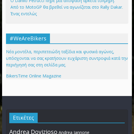
Ο Danilo Petrucci πήρε μια απόφαση αρκετά τολμηρή.
Από το MotoGP θα βρεθεί να αγωνίζεται στο Rally Dakar.
Ένας εντελώς
#WeAreBikers
Νέα μοντέλα, περιπετειώδη ταξίδια και φυσικά αγώνες,
υπόσχονται να σας κρατήσουν ευχάριστη συντροφιά κατά την
περιήγησή σας στη σελίδα μας.
BikersTime Online Magazine
Ετικέτες
Andrea Dovizioso
Andrea Iannone