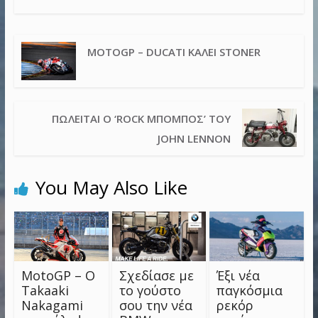
MOTOGP – DUCATI ΚΑΛΕΊ STONER
ΠΩΛΕΊΤΑΙ Ο ‘ROCK ΜΠΌΜΠΟΣ’ ΤΟΥ
JOHN LENNON
You May Also Like
MotoGP – Ο
Σχεδίασε με
Έξι νέα
Takaaki
το γούστο
παγκόσμια
Nakagami
σου την νέα
ρεκόρ