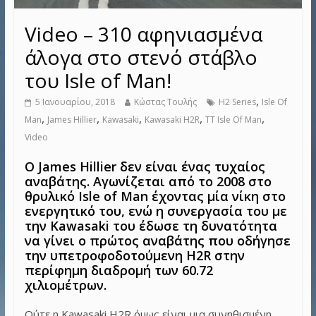
Video – 310 αφηνιασμένα
άλογα στο στενό στάβλο
του Isle of Man!
,
5 Ιανουαρίου, 2018
Κώστας Τουλής
H2 Series
Isle Of
,
,
,
,
,
Man
James Hillier
Kawasaki
Kawasaki H2R
TT Isle Of Man
Video
Ο James Hillier δεν είναι ένας τυχαίος
αναβάτης. Αγωνίζεται από το 2008 στο
θρυλικό Isle of Man έχοντας μία νίκη στο
ενεργητικό του, ενώ η συνεργασία του με
την Kawasaki του έδωσε τη δυνατότητα
να γίνει ο πρώτος αναβάτης που οδήγησε
την υπετροφοδοτούμενη H2R στην
περίφημη διαδρομή των 60.72
χιλιομέτρων.
Ούτε η Kawasaki H2R όμως είναι μια συνηθισμένη