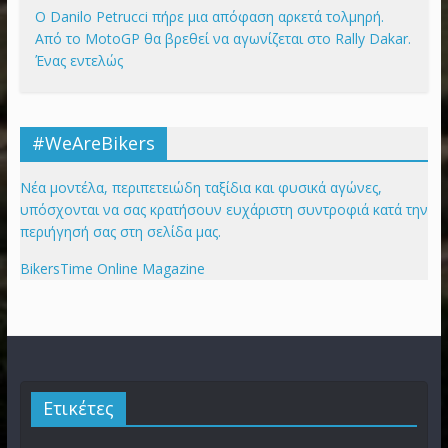
Ο Danilo Petrucci πήρε μια απόφαση αρκετά τολμηρή.
Από το MotoGP θα βρεθεί να αγωνίζεται στο Rally Dakar.
Ένας εντελώς
#WeAreBikers
Νέα μοντέλα, περιπετειώδη ταξίδια και φυσικά αγώνες,
υπόσχονται να σας κρατήσουν ευχάριστη συντροφιά κατά την
περιήγησή σας στη σελίδα μας.
BikersTime Online Magazine
Ετικέτες