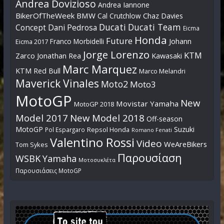
Andrea Dovizioso
Andrea Iannone
BikerOfTheWeek
BMW
Cal Crutchlow
Chaz Davies
Ducati
Ducati Team
Dani Pedrosa
Concept
Eicma
Honda
Future
Johann
Franco Morbidelli
Eicma 2017
Jorge Lorenzo
KTM
Zarco
Jonathan Rea
Kawasaki
Marc Marquez
KTM Red Bull
Marco Melandri
Maverick Vinales
Moto2
Moto3
MotoGP
New
Movistar Yamaha
MotoGP 2018
Model 2017
New Model 2018
Off-season
MotoGP
Suzuki
Pol Espargaro
Repsol Honda
Romano Fenati
Valentino Rossi
Video
WeAreBikers
Tom Sykes
Παρουσίαση
WSBK
Yamaha
Μοτοσυκλέτα
Παρουσιάσεις MotoGP