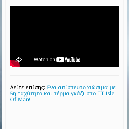
Δείτε επίσης:
Ένα απίστευτο ‘σώσιμο’ με
5η ταχύτητα και τέρμα γκάζι στο TT Isle
Of Man!