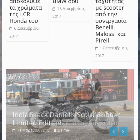
αποκάλυψε
BMW σου
ταχύτητας
τα χρώματα
με scooter
18 Δεκεμβρίου,
της LCR
από την
2017
Honda του
συνεργασία
Benelli,
6 Δεκεμβρίου,
Malossi και
2017
Pirelli
1 Σεπτεμβρίου,
2017
Indian Jack Daniel’s Scout Bobber
Limited Edition
11 Μαρτίου, 2018
BTime