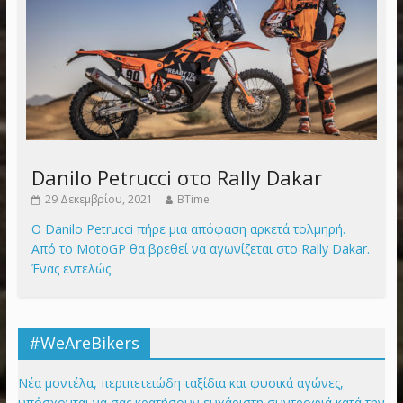
Danilo Petrucci στο Rally Dakar
29 Δεκεμβρίου, 2021
BTime
Ο Danilo Petrucci πήρε μια απόφαση αρκετά τολμηρή.
Από το MotoGP θα βρεθεί να αγωνίζεται στο Rally Dakar.
Ένας εντελώς
#WeAreBikers
Νέα μοντέλα, περιπετειώδη ταξίδια και φυσικά αγώνες,
υπόσχονται να σας κρατήσουν ευχάριστη συντροφιά κατά την