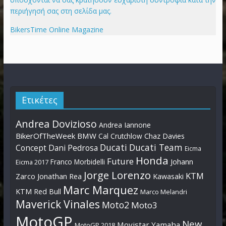
περιήγησή σας στη σελίδα μας.
BikersTime Online Magazine
Ετικέτες
Andrea Dovizioso
Andrea Iannone
BikerOfTheWeek
BMW
Cal Crutchlow
Chaz Davies
Ducati
Ducati Team
Dani Pedrosa
Concept
Eicma
Honda
Future
Johann
Franco Morbidelli
Eicma 2017
Jorge Lorenzo
KTM
Zarco
Jonathan Rea
Kawasaki
Marc Marquez
KTM Red Bull
Marco Melandri
Maverick Vinales
Moto2
Moto3
MotoGP
New
Movistar Yamaha
MotoGP 2018