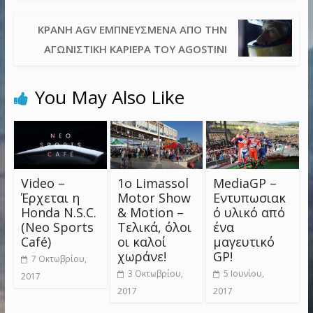
ΚΡΆΝΗ AGV ΕΜΠΝΕΥΣΜΈΝΑ ΑΠΌ ΤΗΝ
ΑΓΩΝΙΣΤΙΚΉ ΚΑΡΙΈΡΑ ΤΟΥ AGOSTINI
You May Also Like
Video –
1ο Limassol
MediaGP –
Έρχεται η
Motor Show
Εντυπωσιακ
Honda N.S.C.
& Motion –
ό υλικό από
(Neo Sports
Τελικά, όλοι
ένα
Café)
οι καλοί
μαγευτικό
χωράνε!
GP!
7 Οκτωβρίου,
3 Οκτωβρίου,
5 Ιουνίου,
2017
2017
2017