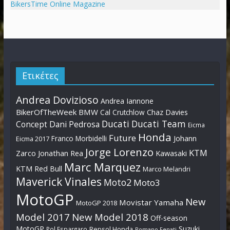
BikersTime Online Magazine
Ετικέτες
Andrea Dovizioso
Andrea Iannone
BikerOfTheWeek
BMW
Cal Crutchlow
Chaz Davies
Ducati
Ducati Team
Dani Pedrosa
Concept
Eicma
Honda
Future
Johann
Franco Morbidelli
Eicma 2017
Jorge Lorenzo
KTM
Zarco
Jonathan Rea
Kawasaki
Marc Marquez
KTM Red Bull
Marco Melandri
Maverick Vinales
Moto2
Moto3
MotoGP
New
Movistar Yamaha
MotoGP 2018
Model 2017
New Model 2018
Off-season
MotoGP
Suzuki
Pol Espargaro
Repsol Honda
Romano Fenati