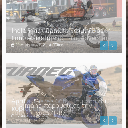
Indian Jack Daniel’s Scout Bobber
Limited Edition
11 Μαρτίου, 2018
BTime
Η Yamaha παρουσίασε την
καινούργια YZF-R7
4 Νοεμβρίου, 2021
BTime