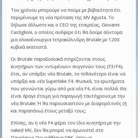
Του χρόνου μπορούμε να πούμε με βεβαιότητα ότι
περιμένουμε τη νέα πρόταση της MV Agusta. Το
δήλωσε άλλωστε και ο CEO της εταιρείας, Giovanni
Castiglioni, ο οποίος ανέφερε ότι θα δούμε σύντομα
μια ολοκαίνουργια τετρακύλινδρη Brutale με 1200
κυβικά εκατοστά.
Οι Brutale παραδοσιακά στηρίζονται στους
κινητήρων των «ντυμένων» συγγενών τους (F3/F4),
έτσι, αν υπάρξει νέα Brutale, το πιθανότερο είναι να
υπάρξει και νέα Superbike F4. Φυσικά, τα ερωτήματα
που γεννώνται γύρω από μια νέα F4, είναι πολλά. Θα
είναι άραγε έτοιμη για παραγωγή ταυτόχρονα με την
νέα Brutale; Ή θα παρουσιαστούν με διαφορά ενός (ή
και παραπάνω) έτους μεταξύ τους;
Επίσης, αν η νέα F4 φέρει τον ίδιο κινητήρα με την
naked MV, δεν θα μπορεί να αγωνιστεί στο
Παγκόσμιο Πρωτάθλημα SBK, όπου οι