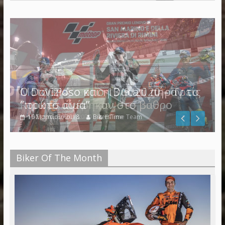
Ο Dovizioso και η Ducati πήραν το
“πρώτο αίμα”
19 Μαρτίου, 2018
BikersTime Team
Biker Of The Month