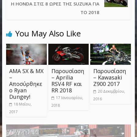
Η HONDA ΣΤΙΣ 8 ΏΡΕΣ ΤΗΣ SUZUKA ΓΙΑ
ΤΟ 2018
You May Also Like
AMA SX & MX
Παρουσίαση
Παρουσίαση
–
– Aprilia
– Kawasaki
Αποσύρθηκε
RSV4 RF και
Z900 2017
ο Ryan
RR 2018
20 Δεκεμβρίου,
Dungey!
17 Ιανουαρίου,
2016
18 Μαΐου,
2018
2017