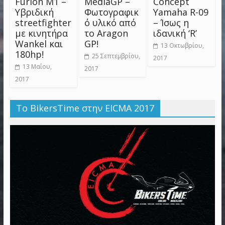
Furion M1 –
MediaGP –
Concept
Υβριδική
Φωτογραφικ
Yamaha R-09
streetfighter
ό υλικό από
– Ίσως η
με κινητήρα
το Aragon
ιδανική ‘R’
Wankel και
GP!
13 Οκτωβρίου,
180hp!
25 Σεπτεμβρίου,
2017
13 Μαΐου,
2017
2017
Το BikersTime στην EICMA 2017