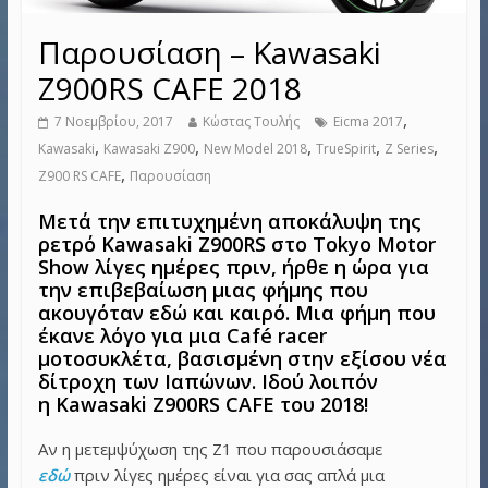
Παρουσίαση – Kawasaki
Z900RS CAFE 2018
,
7 Νοεμβρίου, 2017
Κώστας Τουλής
Eicma 2017
,
,
,
,
,
Kawasaki
Kawasaki Z900
New Model 2018
TrueSpirit
Z Series
,
Z900 RS CAFE
Παρουσίαση
Μετά την επιτυχημένη αποκάλυψη της
ρετρό Kawasaki Z900RS στο Tokyo Motor
Show λίγες ημέρες πριν, ήρθε η ώρα για
την επιβεβαίωση μιας φήμης που
ακουγόταν εδώ και καιρό. Μια φήμη που
έκανε λόγο για μια Café racer
μοτοσυκλέτα, βασισμένη στην εξίσου νέα
δίτροχη των Ιαπώνων. Ιδού λοιπόν
η Kawasaki Z900RS CAFE του 2018!
Αν η μετεμψύχωση της Z1 που παρουσιάσαμε
εδώ
πριν λίγες ημέρες είναι για σας απλά μια