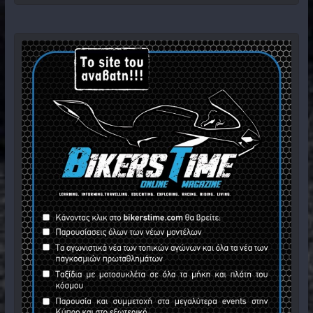
EICMA 2017 – Παρουσίαση – Benelli
TNT 125 2018
23 Νοεμβρίου, 2017
EICMA 2017 – Η Suzuki Katana
Concept που δεν είναι της… Suzuki
22 Νοεμβρίου, 2017
Σημαντικές παρουσιάσεις για την
BMW Motorrad στην Έκθεση του
Μιλάνου
21 Νοεμβρίου, 2017
EICMA 2017 – Η έκθεση μοτοσυκλέτας
στο Μιλάνο… χωρίς το κράνος
21 Νοεμβρίου, 2017