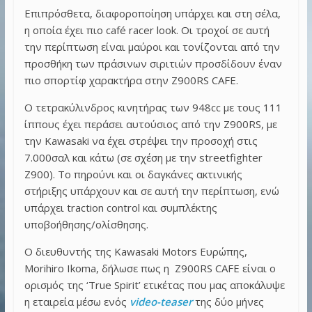
Επιπρόσθετα, διαφοροποίηση υπάρχει και στη σέλα,
η οποία έχει πιο café racer look. Οι τροχοί σε αυτή
την περίπτωση είναι μαύροι και τονίζονται από την
προσθήκη των πράσινων σιριτιών προσδίδουν έναν
πιο σπορτίφ χαρακτήρα στην Z900RS CAFE.
Ο τετρακύλινδρος κινητήρας των 948cc με τους 111
ίππους έχει περάσει αυτούσιος από την Z900RS, με
την Kawasaki να έχει στρέψει την προσοχή στις
7.000σαλ και κάτω (σε σχέση με την streetfighter
Z900). Το πηρούνι και οι δαγκάνες ακτινικής
στήριξης υπάρχουν και σε αυτή την περίπτωση, ενώ
υπάρχει traction control και συμπλέκτης
υποβοήθησης/ολίσθησης.
Ο διευθυντής της Kawasaki Motors Ευρώπης,
Morihiro Ikoma, δήλωσε πως η Z900RS CAFE είναι ο
ορισμός της ‘True Spirit’ ετικέτας που μας αποκάλυψε
η εταιρεία μέσω ενός
video-teaser
της δύο μήνες