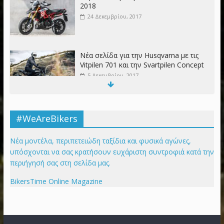
2018
24 Δεκεμβρίου, 2017
Νέα σελίδα για την Husqvarna με τις
Vitpilen 701 και την Svartpilen Concept
5 Δεκεμβρίου, 2017
Honda Gold Wing GL1000 1975 – Ένας
#WeAreBikers
θρύλος γεννιέται
4 Δεκεμβρίου, 2017
Νέα μοντέλα, περιπετειώδη ταξίδια και φυσικά αγώνες,
υπόσχονται να σας κρατήσουν ευχάριστη συντροφιά κατά την
περιήγησή σας στη σελίδα μας.
Παρουσίαση – Honda CB300R 2018
BikersTime Online Magazine
2 Δεκεμβρίου, 2017