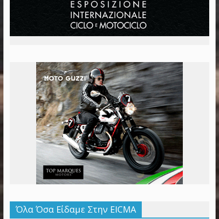
Όλα Όσα Είδαμε Στην EICMA