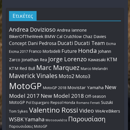
Η Vins Duecinquanta είναι το όνειρο
για κάθε λάτρη των δίχρονων!
Ετικέτες
29 Νοεμβρίου, 2017
Andrea Dovizioso
Andrea Iannone
BikerOfTheWeek
BMW
Cal Crutchlow
Chaz Davies
Με πληθώρα νέων μοντέλων η
Ducati
Ducati Team
Dani Pedrosa
Concept
Eicma
Kawasaki το 2018
Honda
Future
Johann
Franco Morbidelli
29 Νοεμβρίου, 2017
Eicma 2017
Jorge Lorenzo
KTM
Zarco
Jonathan Rea
Kawasaki
Marc Marquez
KTM Red Bull
Marco Melandri
EICMA 2017 – Παρουσίαση – BMW
Maverick Vinales
Moto2
Moto3
F750GS και F850GS 2018
MotoGP
27 Νοεμβρίου, 2017
New
Movistar Yamaha
MotoGP 2018
Model 2017
New Model 2018
Off-season
MotoGP
Suzuki
Pol Espargaro
Repsol Honda
Romano Fenati
EICMA 2017 – Παρουσίαση – Aprilia V4
Valentino Rossi
Video
WeAreBikers
Tom Sykes
1100 Tuono RR και Factory 2018
Παρουσίαση
WSBK
Yamaha
26 Νοεμβρίου, 2017
Μοτοσυκλέτα
Παρουσιάσεις MotoGP