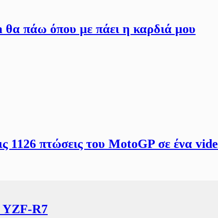
θα πάω όπου με πάει η καρδιά μου
ς 1126 πτώσεις του MotoGP σε ένα vide
α YZF-R7