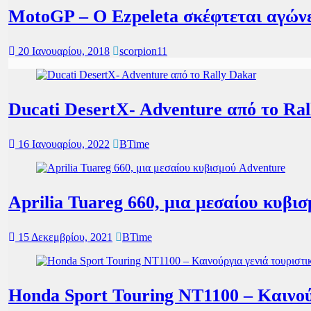
MotoGP – Ο Ezpeleta σκέφτεται αγώνε
20 Ιανουαρίου, 2018
scorpion11
Ducati DesertX- Adventure από το Ra
16 Ιανουαρίου, 2022
BTime
Aprilia Tuareg 660, μια μεσαίου κυβι
15 Δεκεμβρίου, 2021
BTime
Honda Sport Touring NT1100 – Καινού