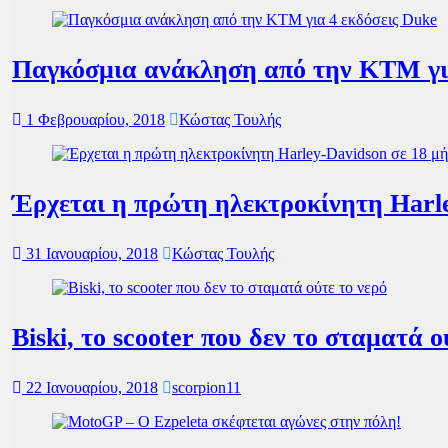
Παγκόσμια ανάκληση από την KTM για
1 Φεβρουαρίου, 2018
Κώστας Τουλής
Έρχεται η πρώτη ηλεκτροκίνητη Harle
31 Ιανουαρίου, 2018
Κώστας Τουλής
Biski, το scooter που δεν το σταματά ο
22 Ιανουαρίου, 2018
scorpion11