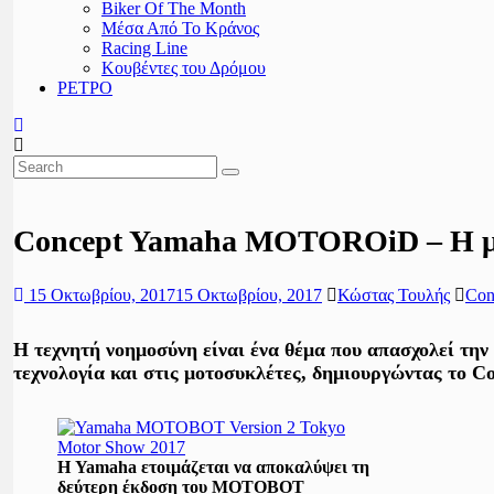
Biker Of The Month
Μέσα Από Το Κράνος
Racing Line
Κουβέντες του Δρόμου
ΡΕΤΡΟ
Concept Yamaha MOTOROiD – Η μο
15 Οκτωβρίου, 2017
15 Οκτωβρίου, 2017
Κώστας Τουλής
Con
Η τεχνητή νοημοσύνη είναι ένα θέμα που απασχολεί τη
τεχνολογία και στις μοτοσυκλέτες, δημιουργώντας το C
Η Yamaha ετοιμάζεται να αποκαλύψει τη
δεύτερη έκδοση του MOTOBOT