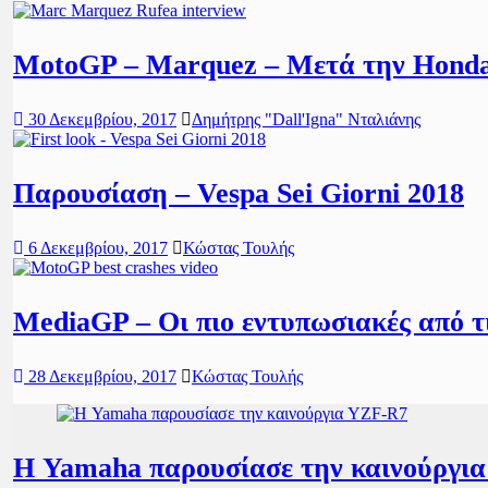
MotoGP – Marquez – Μετά την Honda 
30 Δεκεμβρίου, 2017
Δημήτρης "Dall'Igna" Νταλιάνης
Παρουσίαση – Vespa Sei Giorni 2018
6 Δεκεμβρίου, 2017
Κώστας Τουλής
MediaGP – Οι πιο εντυπωσιακές από τι
28 Δεκεμβρίου, 2017
Κώστας Τουλής
Η Yamaha παρουσίασε την καινούργι