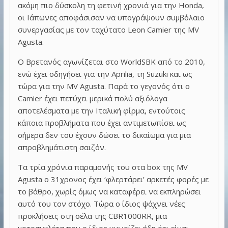
ακόμη πιο δύσκολη τη φετινή χρονιά για την Honda,
οι Ιάπωνες αποφάσισαν να υπογράψουν συμβόλαιο
συνεργασίας με τον ταχύτατο Leon Camier της MV
Agusta.
Ο Βρετανός αγωνίζεται στο WorldSBK από το 2010,
ενώ έχει οδηγήσει για την Aprilia, τη Suzuki και ως
τώρα για την MV Agusta. Παρά το γεγονός ότι ο
Camier έχει πετύχει μερικά πολύ αξιόλογα
αποτελέσματα με την Ιταλική φίρμα, εντούτοις
κάποια προβλήματα που έχει αντιμετωπίσει ως
σήμερα δεν του έχουν δώσει το δικαίωμα για μια
απροβλημάτιστη σαιζόν.
Τα τρία χρόνια παραμονής του στα box της MV
Agusta ο 31χρονος έχει ‘φλερτάρει’ αρκετές φορές με
το βάθρο, χωρίς όμως να καταφέρει να εκπληρώσει
αυτό του τον στόχο. Τώρα ο ίδιος ψάχνει νέες
προκλήσεις στη σέλα της CBR1000RR, μια
μοτοσυκλέτα που ο ίδιος γνωρίζει ήδη ότι είναι