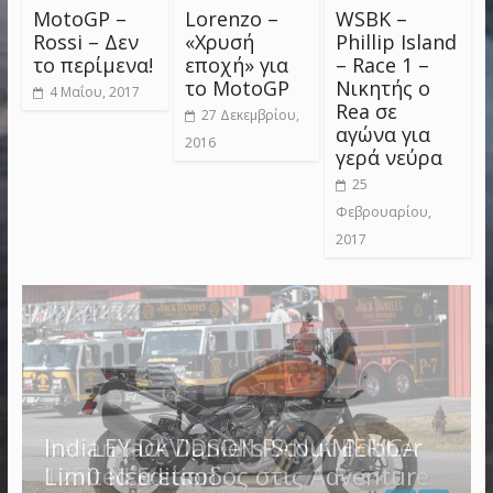
MotoGP –
Lorenzo –
WSBK –
Rossi – Δεν
«Χρυσή
Phillip Island
το περίμενα!
εποχή» για
– Race 1 –
το MotoGP
Νικητής ο
4 Μαΐου, 2017
Rea σε
27 Δεκεμβρίου,
αγώνα για
2016
γερά νεύρα
25
Φεβρουαρίου,
2017
HARLEY DAVIDSON PAN AMERICA
Indian Jack Daniel’s Scout Bobber
1250 Νέα είσοδος στις Adventure
Limited Edition