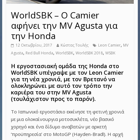
WorldSBK – Ο Camier
αφήνει την MV Agusta για
την Honda
,
12 Οκτωβρίου, 2017
Κώστας Τουλής
Leon Camier
MV
,
,
,
,
Agusta
Red Bull Honda
WorldSBK
WorldSBK 2018
WSBK
Η εργοστασιακή ομάδα της Honda στο
WorldSBK υπέγραψε με τον Leon Camier
για τη νέα χρονιά, με τον Βρετανό να
ολοκληρώνει με αυτό τον τρόπο την
καριέρα του στην MV Agusta
(τουλάχιστον προς το παρόν).
Το Ιαπωνικό εργοστάσιο εκκίνησε τη φετινή χρονιά
με μια ολοκαίνουργια μοτοσυκλέτα, νέο βασικό
χορηγό και ένα δίδυμο αναβατών με αρκετή
‘προϋπηρεσία’ στο MotoGP (Hayden-Bradl). Η αρχή