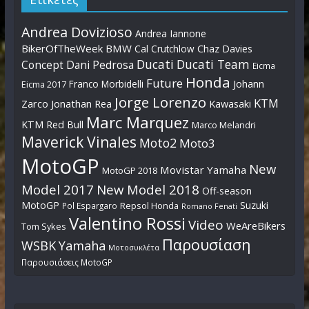
Andrea Dovizioso
Andrea Iannone
BikerOfTheWeek
BMW
Cal Crutchlow
Chaz Davies
Ducati
Ducati Team
Dani Pedrosa
Concept
Eicma
Honda
Future
Johann
Franco Morbidelli
Eicma 2017
Jorge Lorenzo
KTM
Zarco
Jonathan Rea
Kawasaki
Marc Marquez
KTM Red Bull
Marco Melandri
Maverick Vinales
Moto2
Moto3
MotoGP
New
Movistar Yamaha
MotoGP 2018
Model 2017
New Model 2018
Off-season
MotoGP
Suzuki
Pol Espargaro
Repsol Honda
Romano Fenati
Valentino Rossi
Video
WeAreBikers
Tom Sykes
Παρουσίαση
WSBK
Yamaha
Μοτοσυκλέτα
Παρουσιάσεις MotoGP