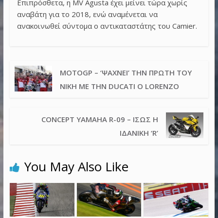
Επιπρόσθετα, η MV Agusta έχει μείνει τώρα χωρίς
αναβάτη για το 2018, ενώ αναμένεται να
ανακοινωθεί σύντομα ο αντικαταστάτης του Camier.
MOTOGP – ‘ΨΆΧΝΕΙ’ ΤΗΝ ΠΡΏΤΗ ΤΟΥ
ΝΊΚΗ ΜΕ ΤΗΝ DUCATI Ο LORENZO
CONCEPT YAMAHA R-09 – ΊΣΩΣ Η
ΙΔΑΝΙΚΉ ‘R’
You May Also Like