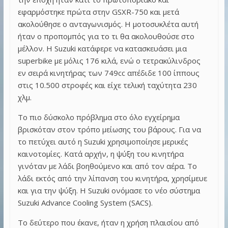
εφαρμόστηκε πρώτα στην GSXR-750 και μετά
ακολούθησε ο ανταγωνισμός. Η μοτοσυκλέτα αυτή
ήταν ο προπομπός για το τι θα ακολουθούσε στο
μέλλον. Η Suzuki κατάφερε να κατασκευάσει μια
superbike με μόλις 176 κιλά, ενώ ο τετρακύλινδρος
εν σειρά κινητήρας των 749cc απέδιδε 100 ίππους
στις 10.500 στροφές και είχε τελική ταχύτητα 230
χλμ.
Το πιο δύσκολο πρόβλημα στο όλο εγχείρημα
βρισκόταν στον τρόπο μείωσης του βάρους. Για να
το πετύχει αυτό η Suzuki χρησιμοποίησε μερικές
καινοτομίες. Κατά αρχήν, η ψύξη του κινητήρα
γινόταν με λάδι βοηθούμενο και από τον αέρα. Το
λάδι εκτός από την λίπανση του κινητήρα, χρησίμευε
και για την ψύξη. Η Suzuki ονόμασε το νέο σύστημα
Suzuki Advance Cooling System (SACS).
Το δεύτερο που έκανε, ήταν η χρήση πλαισίου από