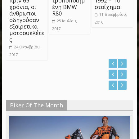
πριν 65
τροποποιημ
1992 – Το
χρόνια, οι
ένη BMW
στοίχημα
άνθρωποι
R80
11 Δεκεμβρίου,
οδηγούσαν
25 Ιουλίου,
2016
εξαιρετικά
2017
μοτοσυκλέτε
ς
24 Οκτωβρίου,
2017
Biker Of The Month