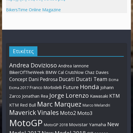
BikersTime Online Magazine
Ετικέτες
Andrea Dovizioso
Andrea Iannone
BikerOfTheWeek
BMW
Cal Crutchlow
Chaz Davies
Ducati
Ducati Team
Dani Pedrosa
Concept
Eicma
Honda
Future
Johann
Franco Morbidelli
Eicma 2017
Jorge Lorenzo
KTM
Zarco
Jonathan Rea
Kawasaki
Marc Marquez
KTM Red Bull
Marco Melandri
Maverick Vinales
Moto2
Moto3
MotoGP
New
Movistar Yamaha
MotoGP 2018
Model 2017
New Model 2018