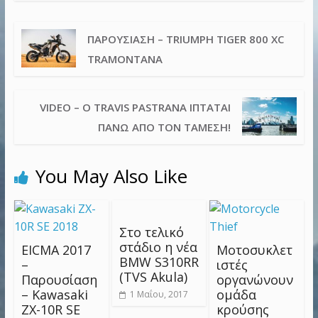
ΠΑΡΟΥΣΊΑΣΗ – TRIUMPH TIGER 800 XC
TRAMONTANA
VIDEO – Ο TRAVIS PASTRANA ΊΠΤΑΤΑΙ
ΠΆΝΩ ΑΠΌ ΤΟΝ ΤΆΜΕΣΗ!
You May Also Like
Στο τελικό
στάδιο η νέα
EICMA 2017
Μοτοσυκλετ
BMW S310RR
–
ιστές
(TVS Akula)
Παρουσίαση
οργανώνουν
– Kawasaki
ομάδα
1 Μαΐου, 2017
ZX-10R SE
κρούσης