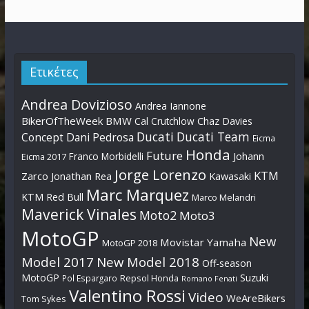
Ετικέτες
Andrea Dovizioso
Andrea Iannone
BikerOfTheWeek
BMW
Cal Crutchlow
Chaz Davies
Ducati
Ducati Team
Dani Pedrosa
Concept
Eicma
Honda
Future
Johann
Franco Morbidelli
Eicma 2017
Jorge Lorenzo
KTM
Zarco
Jonathan Rea
Kawasaki
Marc Marquez
KTM Red Bull
Marco Melandri
Maverick Vinales
Moto2
Moto3
MotoGP
New
Movistar Yamaha
MotoGP 2018
Model 2017
New Model 2018
Off-season
MotoGP
Suzuki
Pol Espargaro
Repsol Honda
Romano Fenati
Valentino Rossi
Video
WeAreBikers
Tom Sykes