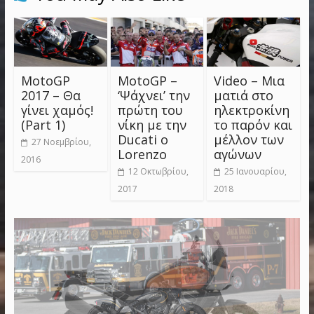
MotoGP
MotoGP –
Video – Μια
2017 – Θα
‘Ψάχνει’ την
ματιά στο
γίνει χαμός!
πρώτη του
ηλεκτροκίνη
(Part 1)
νίκη με την
το παρόν και
Ducati ο
μέλλον των
27 Νοεμβρίου,
Lorenzo
αγώνων
2016
12 Οκτωβρίου,
25 Ιανουαρίου,
2017
2018