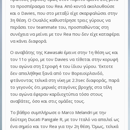
το προσπέρασμα του Rea. Από κοντά ακολουθούσε
και ο Davies, που στο μεταξύ είχε σκαρφαλώσει στην
3η θέση. Ο Ουαλός καθυστέρησε τρεις γύρους να
περάσει τον teammate του, προσπαθώντας στη
συνέχεια να μείνει με τον Rea που δεν είχε καταφέρει
να κάνει διαφορά.
Ο αναβάτης της Kawasaki έμεινε στην 1η θέση ως και
τον 11ο γύρο, με τον Davies να τίθεται στην κορυφή
του αγώνα στη Στροφή 4 του ίδιου γύρου. ‘Εκτοτε
δεν απειλήθηκε ξανά από τον Βορειοϊρλανδό,
φτάνοντας τελικά στη νίκη με 2.3sec διαφοράς, παρά
το γεγονός ότι μερικές σταγόνες βροχής στα τέλη
του αγώνα έφεραν καρδιοχτύπια τόσο στους
αναβάτες, όσο και στις ομάδες τους.
Το βάθρο συμπλήρωσε ο Marco Melandri με την
δεύτερη Ducati Panigale R, με τον Ιταλό να απειλεί ως
ένα σημείο και τον Rea για την 2η θέση. Όμως, τελικά