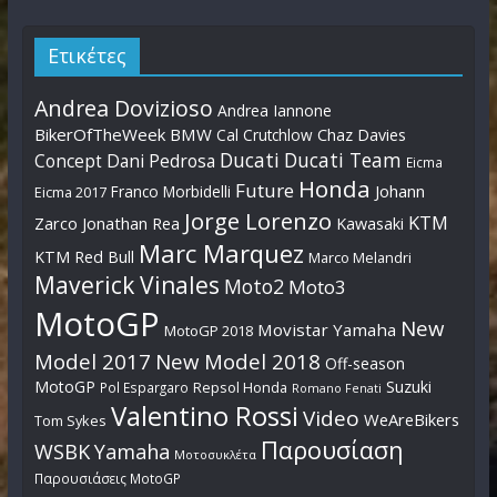
Ετικέτες
Andrea Dovizioso
Andrea Iannone
BikerOfTheWeek
BMW
Cal Crutchlow
Chaz Davies
Ducati
Ducati Team
Dani Pedrosa
Concept
Eicma
Honda
Future
Johann
Franco Morbidelli
Eicma 2017
Jorge Lorenzo
KTM
Zarco
Jonathan Rea
Kawasaki
Marc Marquez
KTM Red Bull
Marco Melandri
Maverick Vinales
Moto2
Moto3
MotoGP
New
Movistar Yamaha
MotoGP 2018
Model 2017
New Model 2018
Off-season
MotoGP
Suzuki
Pol Espargaro
Repsol Honda
Romano Fenati
Valentino Rossi
Video
WeAreBikers
Tom Sykes
Παρουσίαση
WSBK
Yamaha
Μοτοσυκλέτα
Παρουσιάσεις MotoGP