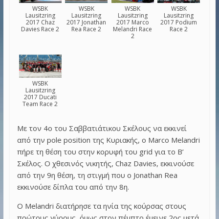
WSBK
WSBK
WSBK
WSBK
Lausitzring
Lausitzring
Lausitzring
Lausitzring
2017 Chaz
2017 Jonathan
2017 Marco
2017 Podium
Davies Race 2
Rea Race 2
Melandri Race
Race 2
2
WSBK
Lausitzring
2017 Ducati
Team Race 2
Με τον 4ο του Σαββατιάτικου Σκέλους να εκκινεί
από την pole position της Κυριακής, ο Marco Melandri
πήρε τη θέση του στην κορυφή του grid για το Β’
Σκέλος. Ο χθεσινός νικητής, Chaz Davies, εκκινούσε
από την 9η θέση, τη στιγμή που ο Jonathan Rea
εκκινούσε δίπλα του από την 8η.
Ο Melandri διατήρησε τα ηνία της κούρσας στους
πρώτους γύρους, όμως στον πέμπτο έμεινε 2ος μετά