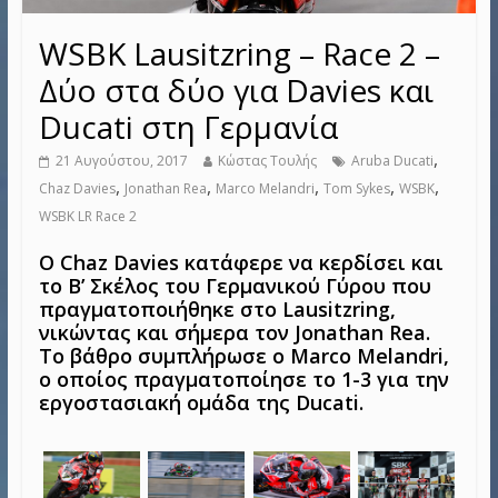
WSBK Lausitzring – Race 2 –
Δύο στα δύο για Davies και
Ducati στη Γερμανία
,
21 Αυγούστου, 2017
Κώστας Τουλής
Aruba Ducati
,
,
,
,
,
Chaz Davies
Jonathan Rea
Marco Melandri
Tom Sykes
WSBK
WSBK LR Race 2
Ο Chaz Davies κατάφερε να κερδίσει και
το Β’ Σκέλος του Γερμανικού Γύρου που
πραγματοποιήθηκε στο Lausitzring,
νικώντας και σήμερα τον Jonathan Rea.
Το βάθρο συμπλήρωσε ο Marco Melandri,
ο οποίος πραγματοποίησε το 1-3 για την
εργοστασιακή ομάδα της Ducati.