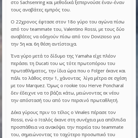
στο Sachsenring και μεθοδικά ξεπερνούσε έναν-έναν
τους αναβάτες εμπρός του.
Ο 22χρονος έφτασε στον 18ο γύρο του αγώνα πίσω
από τον teammate του, Valentino Rossi, με τους δύο
αναβάτες να οδηγούν πίσω από τον Dovizioso για
την 5η και 6η θέση αντίστοιχα.
Ένα γύρο μετά το δίδυμο της Yamaha είχε πλέον
περάσει τη Ducati του ως τότε πρωτοπόρου του
πρωταθλήματος, την ίδια ώρα που ο Folger έκανε και
πάλι το λάθος στην 1, χάνοντας λίγα μέτρα σε σχέση
με τον Marquez. Όμως ο rookie του Herve Poncharal
δεν έδειχνε να το βάζει κάτω, μειώνοντας εκ νέου
την απόστασή του από τον περσινό πρωταθλητή.
Δέκα γύρους πριν το τέλος ο Vinales πέρασε τον
Rossi, ενώ ο Ιταλός έκανε στη συνέχεια μια απέλπιδα
προσπάθεια να ανακόψει την πορεία του teammate
του, σημειώνοντας το ταχύτερο προσωπικό του