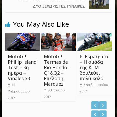
ΔΎΟ ΞΕΧΩΡΙΣΤΈΣ ΓΥΝΑΊΚΕΣ
You May Also Like
MotoGP
MotoGP
P. Espargaro
Phillip Island
Termas de
– Η ομάδα
Test – 3η
Rio Hondo –
της KTM
ημέρα –
Q1&Q2 –
δουλεύει
Vinales x3
Επέλαση
πολύ καλά
Marquez!
17
5 Φεβρουαρίου,
8 Απριλίου,
Φεβρουαρίου,
2017
2017
2017