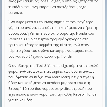
ένας μανιασμένος Jonas Folger, ο οποίος ξεπέρασε το
‘εμπόδιο’ του ανήμπορου να αντιδράσει, Jorge
Lorenzo.
Ένα γύρο μετά ο Γερμανός σημείωσε τον ταχύτερο
γύρο του αγώνα, ενώ σύντομα κατάφερε να φέρει τη
δορυφορική Yamaha του στην ουρά της Honda του
Pedrosa. Ο ‘Folgas’ ήταν τρομερά γρήγορος στο
τρίτο και τέταρτο κομμάτι της πίστας, ενώ στον
πέμπτο γύρο του αγώνα κατάφερε να αφήσει πίσω
του και τον 31χρονο άσσο της Honda.
Ο αναβάτης της Tech3 Yamaha είχε πάρει για τα καλά
φόρα, ενώ μέσα στις επευφημίες των συμπατιωτών
του έφτασε να πιέζει τον Marc Marquez για την 1η
θέση! Και κατάφερε να περάσει μπροστά του στη
Στροφή 12 του 6ου γύρου, στην ίδια στροφή που
είχε περάσει έναν γύρο πριν την άλλη Repsol Honda
για τη 2η θέση.