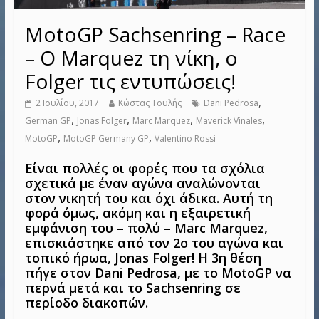
MotoGP Sachsenring – Race
– Ο Marquez τη νίκη, ο
Folger τις εντυπώσεις!
,
2 Ιουλίου, 2017
Κώστας Τουλής
Dani Pedrosa
,
,
,
,
German GP
Jonas Folger
Marc Marquez
Maverick Vinales
,
,
MotoGP
MotoGP Germany GP
Valentino Rossi
Είναι πολλές οι φορές που τα σχόλια
σχετικά με έναν αγώνα αναλώνονται
στον νικητή του και όχι άδικα. Αυτή τη
φορά όμως, ακόμη και η εξαιρετική
εμφάνιση του – πολύ – Marc Marquez,
επισκιάστηκε από τον 2ο του αγώνα και
τοπικό ήρωα, Jonas Folger! Η 3η θέση
πήγε στον Dani Pedrosa, με το MotoGP να
περνά μετά και το Sachsenring σε
περίοδο διακοπών.