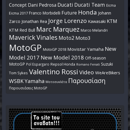
Ducati
Ducati Team
Dani Pedrosa
Concept
Eicma
Honda
Future
Johann
Franco Morbidelli
Eicma 2017
Jorge Lorenzo
KTM
Zarco
Jonathan Rea
Kawasaki
Marc Marquez
KTM Red Bull
Marco Melandri
Maverick Vinales
Moto2
Moto3
MotoGP
New
Movistar Yamaha
MotoGP 2018
Model 2017
New Model 2018
Off-season
MotoGP
Suzuki
Pol Espargaro
Repsol Honda
Romano Fenati
Valentino Rossi
Video
WeAreBikers
Tom Sykes
Παρουσίαση
WSBK
Yamaha
Μοτοσυκλέτα
Παρουσιάσεις MotoGP