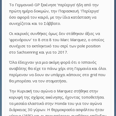
Το Γερμανικό GP ξεκίνησε ‘περίεργα’ ήδη από την
πρώτη ημέρα δοκιμών, την Παρασκευή. ‘Περίεργα’
όσο αφορά τον καιρό, με την ίδια κατάσταση να
συνεχίζεται και το Σάββατο.
Οι καιρικές συνθήκες όμως δεν στάθηκαν άξιες να
‘φρενάρουν’ το 8 στα 8 του Marc Marquez, ο οποίος
συνέχισε το εκπληκτικό του σερί των pole position
στο Sachsenring και για το 2017.
Όλα έδειχναν για μια ακόμη φορά ότι ο Ισπανός
αναβάτης θα είχε το πάνω χέρι στη Γερμανία και όλοι
περίμεναν να δουν αν υπάρχει κάποιος στο grid που
θα μπορέσει να τον σταματήσει.
Την Κυριακή του αγώνα ο Marquez στήθηκε στην
κορυφή της σχάρας εκκίνησης, έχοντας τοποθετήσει
τα μεσαία ελαστικά στην Honda του για τον αγώνα
διάρκειας 30 γύρων. Η θερμοκρασία ασφάλτου ήταν
μέτρια (25℃) και οι περισσότεροι αναβάτες επέλεξαν