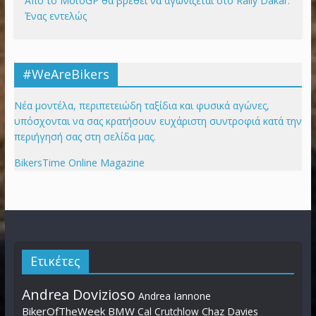
Από το MotoGP θα βρεθεί να αγωνίζεται στο Rally Dakar.
Ένας εντελώς
#WeAreBikers
Νέα μοντέλα, περιπετειώδη ταξίδια και φυσικά αγώνες,
υπόσχονται να σας κρατήσουν ευχάριστη συντροφιά κατά την
περιήγησή σας στη σελίδα μας.
BikersTime Online Magazine
Ετικέτες
Andrea Dovizioso
Andrea Iannone
BikerOfTheWeek
BMW
Cal Crutchlow
Chaz Davies