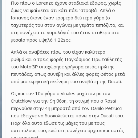
Πιο πίσω ο Lorenzo έχανε σταδιακά έδαφος, χωρίς
όμως να φαίνεται ότι κάτι πάει ‘στραβά’. Απλά ο
Ισπανός έκανε έναν τρομερό δεύτερο γύρο (ο
ταχύτερός του στον αγώνα) με γεμάτο τεπόζιτο, και
στη συνέχεια το γυρολόγιό του ήταν σταθερό στο
μεσαίο προς υψηλό 1.22sec.
Απλά οι αναβάτες πίσω του είχαν καλύτερο
ρυθμό και ο τρεις φορές Παγκόσμιος Πρωταθλητής
του MotoGP υποχώρησε γρήγορα εκτός πρώτης
πεντάδας, όπως συνέβη και άλλες φορές φέτος μετά
από μια εκρηκτική εκκίνηση του αναβάτη της Ducati.
Ως και τον 10ο γύρο ο Vinales μαχόταν με τον
Crutchlow για την 9η θέση, τη στιγμή που ο Rossi
περνούσε στην 4η μπροστά από τον Danilo Petrucci
που έδειχνε να δυσκολεύεται πάνω στην Ducati του.
Παρ’ όλα αυτά έδωσε τις μάχες του με τους
αντιπάλους του, ενώ στη συνέχεια άρχισε και αυτός
να υποχωρεί.