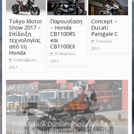
Tokyo Motor
Παρουσίαση
Concept –
Show 2017 –
– Honda
Ducati
Επίδειξη
CB1100RS
Panigale C
τεχνολογίας
και
3 Ιουνίου,
από τη
CB1100EX
2017
Honda
21 Μαρτίου,
2 Οκτωβρίου,
2017
2017
HARLEY DAVIDSON PAN AMERICA
Indian Jack Daniel’s Scout Bobber
1250 Νέα είσοδος στις Adventure
Limited Edition