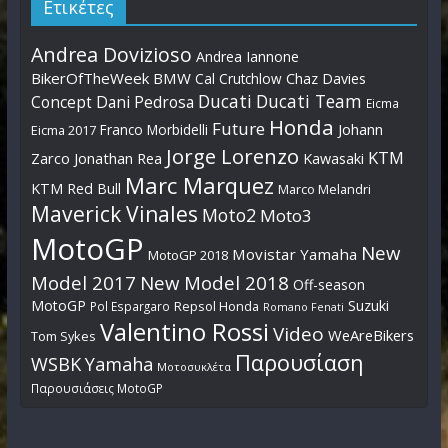
Ετικέτες
Andrea Dovizioso
Andrea Iannone
BikerOfTheWeek
BMW
Cal Crutchlow
Chaz Davies
Ducati
Ducati Team
Dani Pedrosa
Concept
Eicma
Honda
Future
Johann
Franco Morbidelli
Eicma 2017
Jorge Lorenzo
KTM
Zarco
Jonathan Rea
Kawasaki
Marc Marquez
KTM Red Bull
Marco Melandri
Maverick Vinales
Moto2
Moto3
MotoGP
New
Movistar Yamaha
MotoGP 2018
Model 2017
New Model 2018
Off-season
MotoGP
Suzuki
Pol Espargaro
Repsol Honda
Romano Fenati
Valentino Rossi
Video
WeAreBikers
Tom Sykes
Παρουσίαση
WSBK
Yamaha
Μοτοσυκλέτα
Παρουσιάσεις MotoGP