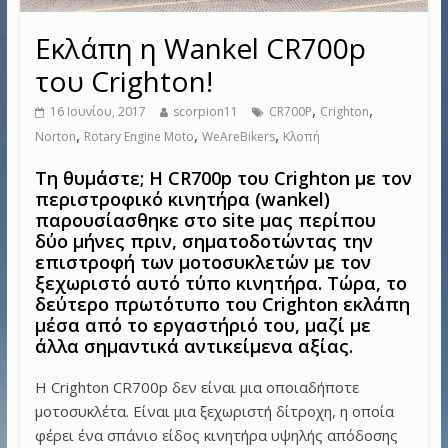
Εκλάπη η Wankel CR700p
του Crighton!
,
,
16 Ιουνίου, 2017
scorpion11
CR700P
Crighton
,
,
,
Norton
Rotary Engine Moto
WeAreBikers
Κλοπή
Τη θυμάστε; Η CR700p του Crighton με τον
περιστροφικό κινητήρα (wankel)
παρουσίασθηκε στο site μας περίπου
δύο μήνες πριν, σηματοδοτώντας την
επιστροφή των μοτοσυκλετών με τον
ξεχωριστό αυτό τύπο κινητήρα. Τώρα, το
δεύτερο πρωτότυπο του Crighton εκλάπη
μέσα από το εργαστήριό του, μαζί με
άλλα σημαντικά αντικείμενα αξίας.
Η Crighton CR700p δεν είναι μια οποιαδήποτε
μοτοσυκλέτα. Είναι μια ξεχωριστή δίτροχη, η οποία
φέρει ένα σπάνιο είδος κινητήρα υψηλής απόδοσης