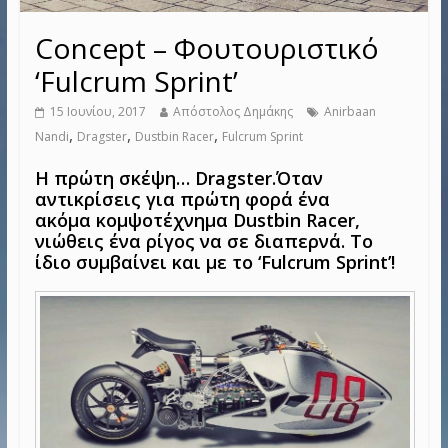
Concept – Φουτουριστικό
‘Fulcrum Sprint’
15 Ιουνίου, 2017
Απόστολος Δημάκης
Anirbaan
,
,
,
Nandi
Dragster
Dustbin Racer
Fulcrum Sprint
Η πρώτη σκέψη… Dragster.Όταν
αντικρίσεις για πρώτη φορά ένα
ακόμα κομψοτέχνημα Dustbin Racer,
νιώθεις ένα ρίγος να σε διαπερνά. Το
ίδιο συμβαίνει και με το ‘Fulcrum Sprint’!