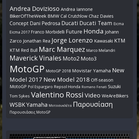
Andrea Dovizioso
Andrea Iannone
BikerOfTheWeek
BMW
Cal Crutchlow
Chaz Davies
Ducati
Ducati Team
Dani Pedrosa
Concept
Eicma
Honda
Future
Johann
Franco Morbidelli
Eicma 2017
Jorge Lorenzo
KTM
Zarco
Jonathan Rea
Kawasaki
Marc Marquez
KTM Red Bull
Marco Melandri
Maverick Vinales
Moto2
Moto3
MotoGP
New
Movistar Yamaha
MotoGP 2018
Model 2017
New Model 2018
Off-season
MotoGP
Suzuki
Pol Espargaro
Repsol Honda
Romano Fenati
Valentino Rossi
Video
WeAreBikers
Tom Sykes
Παρουσίαση
WSBK
Yamaha
Μοτοσυκλέτα
Παρουσιάσεις MotoGP