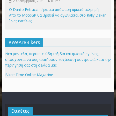
29 Δεκεμβρίου, 2021
BTime
Ο Danilo Petrucci πήρε μια απόφαση αρκετά τολμηρή.
Από το MotoGP θα βρεθεί να αγωνίζεται στο Rally Dakar.
Ένας εντελώς
#WeAreBikers
Νέα μοντέλα, περιπετειώδη ταξίδια και φυσικά αγώνες,
υπόσχονται να σας κρατήσουν ευχάριστη συντροφιά κατά την
περιήγησή σας στη σελίδα μας.
BikersTime Online Magazine
Ετικέτες