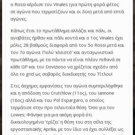
ο Rossi κέρδισε τον Vinales (για πρώτη φορά φέτος
σε αγώνα που τερματίζουν και οι δύο) μετά από επτά
αγώνες.
Κάπως έτσι το πρωτάθλημα αλλάζει και πάλι, οι
αναβάτες ήρθαν και πάλι κοντά και ο 1ος Vinales έχει
μόλις 28 βαθμούς διαφορά από τον 5ο Rossi μετά και
τον 7ο αγώνα. Πολύ ‘κλειστό’ και ανταγωνιστικό
πρωτάθλημα, με τα πάντα να είναι πλέον πιθανά σε
κάθε GP και τον Dovizioso να χρίζεται σχεδόν από
όλο το grid ως σοβαρός διεκδικητής του Τίτλου!
Στις άσχημες εμφανίσεις του αγώνα συμπεριλήφθηκε
και η απόδοση του Crutchlow (11ος), του Iannone
(16ος) αλλά και του Pol Espargaro, ο οποίος
τερμάτισε στην προ τελευταία θέση. Όσο για τον
Lowes; Φάνηκε για μια ακόμη φορά ότι
δικαιολογημένα ‘τρίζει’ η θέση του στη σέλα της
εργοστασιακής Aprilia, με τον ίδιο να έχει συλλέξει ως