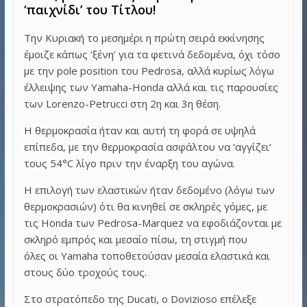
‘παιχνίδι’ του Τίτλου!
Την Κυριακή το μεσημέρι η πρώτη σειρά εκκίνησης
έμοιζε κάπως ‘ξένη’ για τα φετινά δεδομένα, όχι τόσο
με την pole position του Pedrosa, αλλά κυρίως λόγω
έλλειψης των Yamaha-Honda αλλά και τις παρουσίες
των Lorenzo-Petrucci στη 2η και 3η θέση.
Η θερμοκρασία ήταν και αυτή τη φορά σε υψηλά
επίπεδα, με την θερμοκρασία ασφάλτου να ‘αγγίζει’
τους 54°C λίγο πριν την έναρξη του αγώνα.
Η επιλογή των ελαστικών ήταν δεδομένο (λόγω των
θερμοκρασιών) ότι θα κινηθεί σε σκληρές γόμες, με
τις Honda των Pedrosa-Marquez να εφοδιάζονται με
σκληρό εμπρός και μεσαίο πίσω, τη στιγμή που
όλες οι Yamaha τοποθετούσαν μεσαία ελαστικά και
στους δύο τροχούς τους.
Στο στρατόπεδο της Ducati, ο Dovizioso επέλεξε