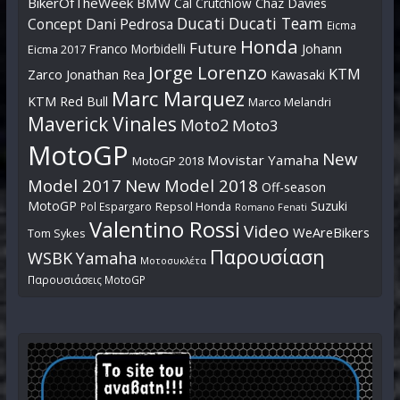
BikerOfTheWeek
BMW
Cal Crutchlow
Chaz Davies
Ducati
Ducati Team
Dani Pedrosa
Concept
Eicma
Honda
Future
Johann
Franco Morbidelli
Eicma 2017
Jorge Lorenzo
KTM
Zarco
Jonathan Rea
Kawasaki
Marc Marquez
KTM Red Bull
Marco Melandri
Maverick Vinales
Moto2
Moto3
MotoGP
New
Movistar Yamaha
MotoGP 2018
Model 2017
New Model 2018
Off-season
MotoGP
Suzuki
Pol Espargaro
Repsol Honda
Romano Fenati
Valentino Rossi
Video
WeAreBikers
Tom Sykes
Παρουσίαση
WSBK
Yamaha
Μοτοσυκλέτα
Παρουσιάσεις MotoGP