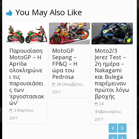
You May Also Like
Παρουσίαση
MotoGP
Moto2/3
MotoGP – Η
Sepang –
Jerez Test –
Aprilia
FP&Q – Η
2η ημέρα –
ολοκληρώνε
ώρα του
Nakagami
ι τις
Pedrosa
και Bulega
παρουσιάσει
παρέμειναν
28 Οκτωβρίου,
ς των
πρώτοι λόγω
2017
‘εργοστασιακ
βροχής
ών’
24
3 Μαρτίου,
Φεβρουαρίου,
2017
2017