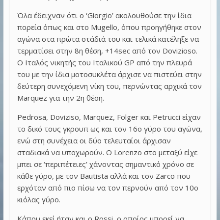
Όλα έδειχναν ότι ο ‘Giorgio’ ακολουθούσε την ίδια
πορεία όπως και στο Mugello, όπου προηγήθηκε στον
αγώνα στα πρώτα στάδιά του και τελικά κατέληξε να
τερματίσει στην 8η θέση, +14sec από τον Dovizioso.
Ο Ιταλός νικητής του Ιταλικού GP από την πλευρά
του με την ίδια μοτοσυκλέτα άρχισε να πιστεύει στην
δεύτερη συνεχόμενη νίκη του, περνώντας αρχικά τον
Marquez για την 2η θέση.
Pedrosa, Doviziso, Marquez, Folger και Petrucci είχαν
το δικό τους γκρουπ ως και τον 16ο γύρο του αγώνα,
ενώ στη συνέχεια οι δύο τελευταίοι άρχισαν
σταδιακά να υποχωρούν. Ο Lorenzo στο μεταξύ είχε
μπει σε ‘περιπέτειες’ χάνοντας σημαντικό χρόνο σε
κάθε γύρο, με τον Bautista αλλά και τον Zarco που
ερχόταν από πιο πίσω να τον περνούν από τον 10ο
κιόλας γύρο.
Κάπου εκεί ήταν και ο Rossi, ο οποίος μπορεί να