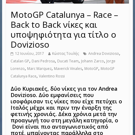
MotoGP Catalunya – Race –
Back to Back νίκες και
υποψηφιότητα για τίτλο ο
Dovizioso
,
12 Ιουνίου, 2017
Κώστας Τουλής
Andrea Dovizioso
,
,
,
,
Catalan GP
Dani Pedrosa
Ducati Team
Johann Zarco
Jorge
,
,
,
,
Lorenzo
Marc Marquez
Maverick Vinales
MotoGP
MotoGP
,
Catalunya Race
Valentino Rossi
Δύο Κυριακές, δύο νίκες για τον Andrea
Dovizioso. Δύο εμφανίσεις που
ισοφάρισαν τις νίκες που είχε πετύχει ο
Ιταλός μέχρι και πριν την έναρξη της
φετινής χρονιάς. Δέκα χρόνια μετά την
προαγωγή του στη μεγάλη κατηγορία, ο
Dovi είναι πιο ανταγωνιστικός από
ποτέ, μπαίνοντας παράλληλα στο