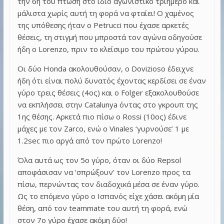
την 6η του πτώση στο ίδιο αγωνιστικό τριήμερο και
μάλιστα χωρίς αυτή τη φορά να φταίει! Ο χαμένος
της υπόθεσης ήταν ο Petrucci που έχασε αρκετές
θέσεις, τη στιγμή που μπροστά τον αγώνα οδηγούσε
ήδη ο Lorenzo, πριν το κλείσιμο του πρώτου γύρου.
Οι δύο Honda ακολουθούσαν, ο Dovizioso έδειχνε
ήδη ότι είναι πολύ δυνατός έχοντας κερδίσει σε έναν
γύρο τρεις θέσεις (4ος) και ο Folger εξακολουθούσε
να εκπλήσσει στην Catalunya όντας στο γκρουπ της
1ης θέσης. Αρκετά πιο πίσω ο Rossi (10ος) έδινε
μάχες με τον Zarco, ενώ ο Vinales ‘γυρνούσε’ 1 με
1.2sec πιο αργά από τον πρώτο Lorenzo!
Όλα αυτά ως τον 5ο γύρο, όταν οι δύο Repsol
αποφάσισαν να ‘σπρώξουν’ τον Lorenzo προς τα
πίσω, περνώντας τον διαδοχικά μέσα σε έναν γύρο.
Ως το επόμενο γύρο ο Ισπανός είχε χάσει ακόμη μία
θέση, από τον teammate του αυτή τη φορά, ενώ
στον 7ο γύρο έχασε ακόμη δύο!