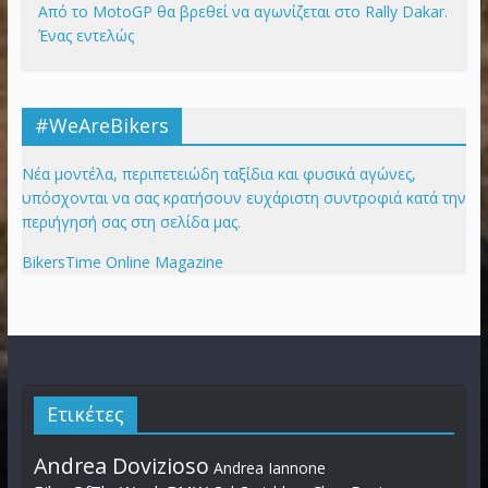
Από το MotoGP θα βρεθεί να αγωνίζεται στο Rally Dakar.
Ένας εντελώς
#WeAreBikers
Νέα μοντέλα, περιπετειώδη ταξίδια και φυσικά αγώνες,
υπόσχονται να σας κρατήσουν ευχάριστη συντροφιά κατά την
περιήγησή σας στη σελίδα μας.
BikersTime Online Magazine
Ετικέτες
Andrea Dovizioso
Andrea Iannone