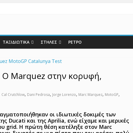
ΤΑΞΙΔΙΩΤΙΚΑ
ΣΤΗΛΕΣ
ΡΕΤΡΟ
– Ο Marquez στην κορυφή,
,
,
,
,
,
,
Cal Crutchlow
Dani Pedrosa
Jorge Lorenzo
Marc Marquez
MotoGP
αγματοποιήθηκαν οι ιδιωτικές δοκιμές των
 Ducati και της Aprilia, ενώ είχαμε και μερικές
υ grid. Η πρώτη θέση κατέληξε στον Marc