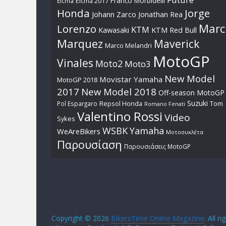
Franco Morbidelli
Eicma
Eicma 2017
Honda
Jorge
Johann Zarco
Jonathan Rea
Marc
Lorenzo
KTM
Kawasaki
KTM Red Bull
Marquez
Maverick
Marco Melandri
MotoGP
Vinales
Moto2
Moto3
New Model
Movistar Yamaha
MotoGP 2018
2017
New Model 2018
Off-season MotoGP
Suzuki
Pol Espargaro
Repsol Honda
Tom
Romano Fenati
Valentino Rossi
Video
Sykes
WSBK
Yamaha
WeAreBikers
Μοτοσυκλέτα
Παρουσίαση
Παρουσιάσεις MotoGP
Copyright © 2026
BikersTime Online Magazine
. All r