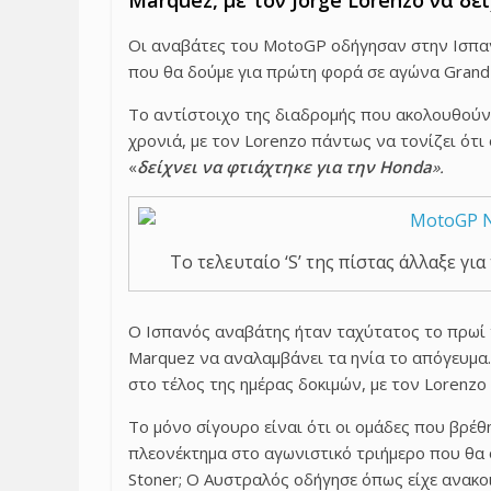
Marquez, με τον Jorge Lorenzo να δε
Οι αναβάτες του MotoGP οδήγησαν στην Ισπανι
που θα δούμε για πρώτη φορά σε αγώνα Grand 
Το αντίστοιχο της διαδρομής που ακολουθούν 
χρονιά, με τον Lorenzo πάντως να τονίζει ότι
«
δείχνει να φτιάχτηκε για την Honda
».
Το τελευταίο ‘S’ της πίστας άλλαξε γι
Ο Ισπανός αναβάτης ήταν ταχύτατος το πρωί τ
Marquez να αναλαμβάνει τα ηνία το απόγευμα.
στο τέλος της ημέρας δοκιμών, με τον Lorenzo
Το μόνο σίγουρο είναι ότι οι ομάδες που βρέ
πλεονέκτημα στο αγωνιστικό τριήμερο που θα 
Stoner; Ο Αυστραλός οδήγησε όπως είχε ανακο