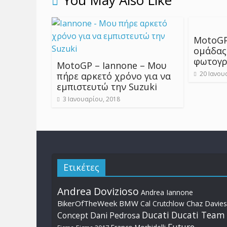
You May Also Like
MotoGP
ομάδας
φωτογρ
MotoGP – Iannone – Μου
20 Ιανου
πήρε αρκετό χρόνο για να
εμπιστευτώ την Suzuki
3 Ιανουαρίου, 2018
Ετικέτες
Andrea Dovizioso
Andrea Iannone
BikerOfTheWeek
BMW
Cal Crutchlow
Chaz Davies
Ducati
Ducati Team
Dani Pedrosa
Concept
Future