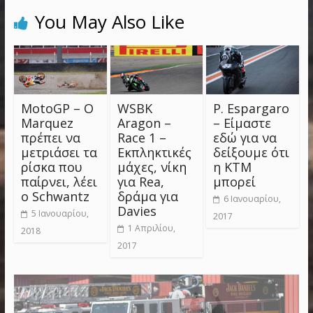
You May Also Like
MotoGP – Ο
WSBK
P. Espargaro
Marquez
Aragon –
– Είμαστε
πρέπει να
Race 1 –
εδώ για να
μετριάσει τα
Εκπληκτικές
δείξουμε ότι
ρίσκα που
μάχες, νίκη
η KTM
παίρνει, λέει
για Rea,
μπορεί
ο Schwantz
δράμα για
6 Ιανουαρίου,
Davies
5 Ιανουαρίου,
2017
1 Απριλίου,
2018
2017