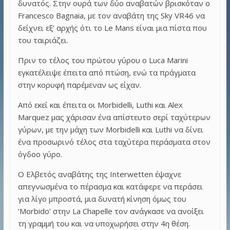
δυνατός. Στην ουρά των δύο αναβατών βρισκόταν ο
Francesco Bagnaia, με τον αναβάτη της Sky VR46 να
δείχνει εξ’ αρχής ότι το Le Mans είναι μια πίστα που
του ταιριάζει.
Πριν το τέλος του πρώτου γύρου ο Luca Marini
εγκατέλειψε έπειτα από πτώση, ενώ τα πράγματα
στην κορυφή παρέμεναν ως είχαν.
Από εκεί και έπειτα οι Morbidelli, Luthi και Alex
Marquez μας χάρισαν ένα απίστευτο σερί ταχύτερων
γύρων, με την μάχη των Morbidelli και Luthi να δίνει
ένα προσωρινό τέλος στα ταχύτερα περάσματα στον
όγδοο γύρο.
Ο Ελβετός αναβάτης της Interwetten έψαχνε
απεγνωσμένα το πέρασμα και κατάφερε να περάσει
για λίγο μπροστά, μια δυνατή κίνηση όμως του
‘Morbido’ στην La Chapelle τον ανάγκασε να ανοίξει
τη γραμμή του και να υποχωρήσει στην 4η θέση.