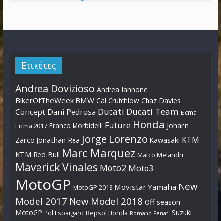
Ετικέτες
Andrea Dovizioso
Andrea Iannone
BikerOfTheWeek
BMW
Cal Crutchlow
Chaz Davies
Ducati
Ducati Team
Dani Pedrosa
Concept
Eicma
Honda
Future
Johann
Franco Morbidelli
Eicma 2017
Jorge Lorenzo
KTM
Zarco
Jonathan Rea
Kawasaki
Marc Marquez
KTM Red Bull
Marco Melandri
Maverick Vinales
Moto2
Moto3
MotoGP
New
Movistar Yamaha
MotoGP 2018
Model 2017
New Model 2018
Off-season
MotoGP
Suzuki
Pol Espargaro
Repsol Honda
Romano Fenati