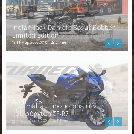
Indian Jack Daniel’s Scout Bobber
Limited Edition
11 Μαρτίου, 2018
BTime
Η Yamaha παρουσίασε την
καινούργια YZF-R7
4 Νοεμβρίου, 2021
BTime