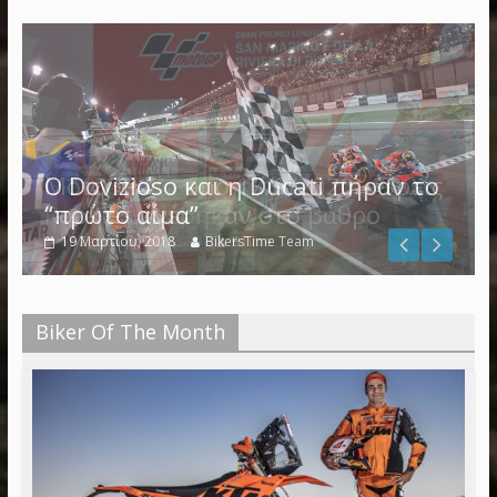
Ο Dovizioso και η Ducati πήραν το
“πρώτο αίμα”
19 Μαρτίου, 2018
BikersTime Team
Biker Of The Month