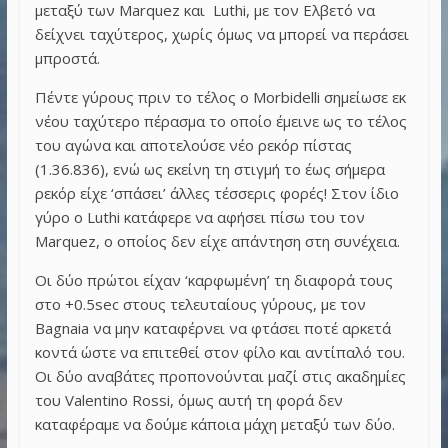
μεταξύ των Marquez και Luthi, με τον Ελβετό να
δείχνει ταχύτερος, χωρίς όμως να μπορεί να περάσει
μπροστά.
Πέντε γύρους πριν το τέλος ο Morbidelli σημείωσε εκ
νέου ταχύτερο πέρασμα το οποίο έμεινε ως το τέλος
του αγώνα και αποτελούσε νέο ρεκόρ πίστας
(1.36.836), ενώ ως εκείνη τη στιγμή το έως σήμερα
ρεκόρ είχε ‘σπάσει’ άλλες τέσσερις φορές! Στον ίδιο
γύρο ο Luthi κατάφερε να αφήσει πίσω του τον
Marquez, ο οποίος δεν είχε απάντηση στη συνέχεια.
Οι δύο πρώτοι είχαν ‘καρφωμένη’ τη διαφορά τους
στο +0.5sec στους τελευταίους γύρους, με τον
Bagnaia να μην καταφέρνει να φτάσει ποτέ αρκετά
κοντά ώστε να επιτεθεί στον φίλο και αντίπαλό του.
Οι δύο αναβάτες προπονούνται μαζί στις ακαδημίες
του Valentino Rossi, όμως αυτή τη φορά δεν
καταφέραμε να δούμε κάποια μάχη μεταξύ των δύο.