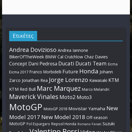
Ετικέτες
Andrea Dovizioso
Andrea Iannone
BikerOfTheWeek
BMW
Cal Crutchlow
Chaz Davies
Ducati
Ducati Team
Dani Pedrosa
Concept
Eicma
Honda
Future
Johann
Franco Morbidelli
Eicma 2017
Jorge Lorenzo
KTM
Zarco
Jonathan Rea
Kawasaki
Marc Marquez
KTM Red Bull
Marco Melandri
Maverick Vinales
Moto2
Moto3
MotoGP
New
Movistar Yamaha
MotoGP 2018
Model 2017
New Model 2018
Off-season
MotoGP
Suzuki
Pol Espargaro
Repsol Honda
Romano Fenati
Valentino Rossi
Video