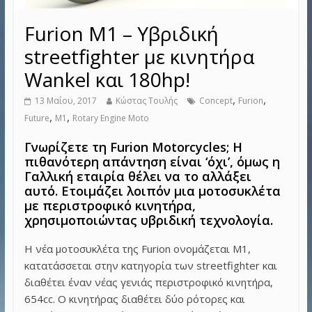
Furion M1 – Υβριδική
streetfighter με κινητήρα
Wankel και 180hp!
,
,
13 Μαΐου, 2017
Κώστας Τουλής
Concept
Furion
,
,
Future
M1
Rotary Engine Moto
Γνωρίζετε τη Furion Motorcycles; Η
πιθανότερη απάντηση είναι ‘όχι’, όμως η
Γαλλική εταιρία θέλει να το αλλάξει
αυτό. Ετοιμάζει λοιπόν μια μοτοσυκλέτα
με περιστροφικό κινητήρα,
χρησιμοποιώντας υβριδική τεχνολογία.
Η νέα μοτοσυκλέτα της Furion ονομάζεται M1,
κατατάσσεται στην κατηγορία των streetfighter και
διαθέτει έναν νέας γενιάς περιστροφικό κινητήρα,
654cc. Ο κινητήρας διαθέτει δύο ρότορες και