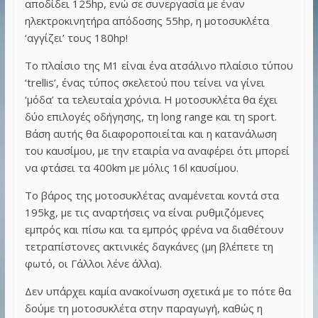
αποδίδει 125hp, ενώ σε συνεργασία με έναν
ηλεκτροκινητήρα απόδοσης 55hp, η μοτοσυκλέτα
‘αγγίζει’ τους 180hp!
Το πλαίσιο της M1 είναι ένα ατσάλινο πλαίσιο τύπου
‘trellis’, ένας τύπος σκελετού που τείνει να γίνει
‘μόδα’ τα τελευταία χρόνια. Η μοτοσυκλέτα θα έχει
δύο επιλογές οδήγησης, τη long range και τη sport.
Βάση αυτής θα διαφοροποιείται και η κατανάλωση
του καυσίμου, με την εταιρία να αναφέρει ότι μπορεί
να φτάσει τα 400km με μόλις 16l καυσίμου.
Το βάρος της μοτοσυκλέτας αναμένεται κοντά στα
195kg, με τις αναρτήσεις να είναι ρυθμιζόμενες
εμπρός και πίσω και τα εμπρός φρένα να διαθέτουν
τετραπίστονες ακτινικές δαγκάνες (μη βλέπετε τη
φωτό, οι Γάλλοι λένε άλλα).
Δεν υπάρχει καμία ανακοίνωση σχετικά με το πότε θα
δούμε τη μοτοσυκλέτα στην παραγωγή, καθώς η