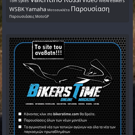
WeAreBikers
Tom Sykes
Παρουσίαση
WSBK
Yamaha
Μοτοσυκλέτα
Παρουσιάσεις MotoGP