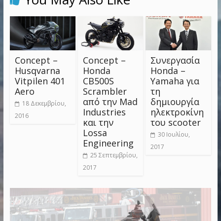
Concept –
Concept –
Συνεργασία
Husqvarna
Honda
Honda –
Vitpilen 401
CB500S
Yamaha για
Aero
Scrambler
τη
από την Mad
δημιουργία
18 Δεκεμβρίου,
Industries
ηλεκτροκίνη
2016
και την
του scooter
Lossa
30 Ιουλίου,
Engineering
2017
25 Σεπτεμβρίου,
2017