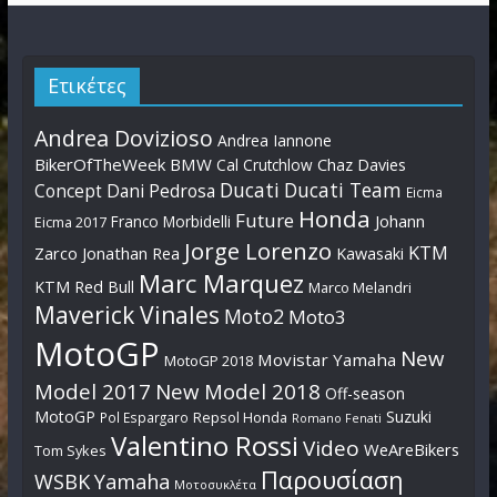
Ετικέτες
Andrea Dovizioso
Andrea Iannone
BikerOfTheWeek
BMW
Cal Crutchlow
Chaz Davies
Ducati
Ducati Team
Dani Pedrosa
Concept
Eicma
Honda
Future
Johann
Franco Morbidelli
Eicma 2017
Jorge Lorenzo
KTM
Zarco
Jonathan Rea
Kawasaki
Marc Marquez
KTM Red Bull
Marco Melandri
Maverick Vinales
Moto2
Moto3
MotoGP
New
Movistar Yamaha
MotoGP 2018
Model 2017
New Model 2018
Off-season
MotoGP
Suzuki
Pol Espargaro
Repsol Honda
Romano Fenati
Valentino Rossi
Video
WeAreBikers
Tom Sykes
Παρουσίαση
WSBK
Yamaha
Μοτοσυκλέτα