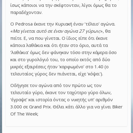
ίσως κάποιοι να την σκέφτονταν, λίγοι όμως θα το
παραδέχονταν.
Ο Pedrosa έκανε την Κυριακή έναν ‘τέλειο’ αγώνα.
«
Μα γίνεται αυτό σε έναν αγώνα 27 γύρων;
», θα
πείτε. Ε, να που γίνεται. Ο ίδιος είπε ότι έκανε
κάποια λαθάκια και ότι ήταν στο όριο, αυτά τα
‘λαθάκια’ όμως δεν φάνηκαν τόσο στην κάμερα όσο
και στο γυρολόγιό του, το οποίο εκτός από δύο
μικρές εξαιρέσεις ήταν ‘καρφωμένο’ στο 1.40 (ο
τελευταίος γύρος δεν πιάνεται, είχε ‘κόψει’).
Οδήγησε τον αγώνα από τον πρώτο ως τον
τελευταίο γύρο, έκανε τον ταχύτερο γύρο όλων,
‘έγραψε’ και ιστορία όντας ο νικητής υπ’ αριθμόν
3.000 σε Grand Prix. Θέλει κάτι άλλο για να γίνει Biker
Of The Week;