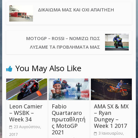
ΔΙΚΑΊΩΜΑ ΜΑΣ ΚΑΙ ΌΧΙ ΑΠΑΊΤΗΣΗ
MOTOGP – ROSSI – ΝΟΜΊΖΩ ΠΩΣ
ΛΎΣΑΜΕ ΤΑ ΠΡΟΒΛΉΜΑΤΑ ΜΑΣ
You May Also Like
Leon Camier
Fabio
AMA SX & MX
– WSBK –
Quartararo
– Ryan
Week 34
πρωταθλητή
Dungey –
ς MotoGP
Week 1 2017
23 Αυγούστου,
2021
3 Ιανουαρίου,
2017