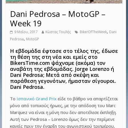
Dani Pedrosa – MotoGP –
Week 19
,
9 Μαΐου, 2017
Κώστας Τουλής
BikerOfTheWeek
Dani
,
Pedrosa
MotoGP
Η εβδομάδα έφτασε στο τέλος της, έδωσε
τη θέση της στη νέα και εμείς στο
BikersTime.com ψάχναμε (ακόμα) τον
αναβάτη της εβδομάδας. Jorge Lorenzo ή
Dani Pedrosa; Μετά από σκέψη και
παράθεση γεγονότων, ήμασταν σίγουροι.
Dani Pedrosa.
Το
Ισπανικό Grand Prix
είδε το βάθρο να απαρτίζεται
μόνο από τοπικούς ήρωες, με την απόδοση του Marc
Marquez να είναι η μόνη που δεν αποτέλεσε έκπληξη.
Αυτή των Pedrosa – Lorenzo όμως δεν την περίμενε
κανείς πριν την έναρξη του αγωνιστικού τριημέρου,