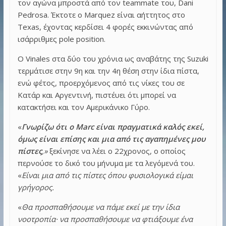
τον αγώνα μπροστά από τον teammate του, Dani
Pedrosa. Έκτοτε ο Marquez είναι αήττητος στο
Texas, έχοντας κερδίσει 4 φορές εκκινώντας από
ισάρριθμες pole position.
O Vinales στα δύο του χρόνια ως αναβάτης της Suzuki
τερμάτισε στην 9η και την 4η θέση στην ίδια πίστα,
ενώ φέτος, προερχόμενος από τις νίκες του σε
Κατάρ και Αργεντινή, πιστέυει ότι μπορεί να
κατακτήσει και τον Αμερικάνικο Γύρο.
«
Γνωρίζω ότι ο Marc είναι πραγματικά καλός εκεί,
όμως είναι επίσης και μια από τις αγαπημένες μου
πίστες
,»
ξεκίνησε να λέει ο 22χρονος, ο οποίος
περνούσε το δικό του μήνυμα με τα λεγόμενά του.
«
Είναι μια από τις πίστες όπου φυσιολογικά είμαι
γρήγορος.
«
Θα προσπαθήσουμε να πάμε εκεί με την ίδια
νοοτροπία· να προσπαθήσουμε να φτιάξουμε ένα