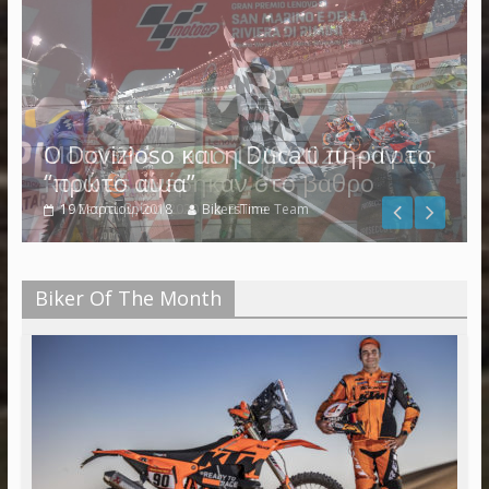
Ο Dovizioso και η Ducati πήραν το
“πρώτο αίμα”
19 Μαρτίου, 2018
BikersTime Team
Biker Of The Month