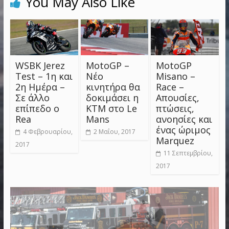
You May Also Like
WSBK Jerez
MotoGP –
MotoGP
Test – 1η και
Νέο
Misano –
2η Ημέρα –
κινητήρα θα
Race –
Σε άλλο
δοκιμάσει η
Απουσίες,
επίπεδο ο
KTM στο Le
πτώσεις,
Rea
Mans
ανοησίες και
ένας ώριμος
4 Φεβρουαρίου,
2 Μαΐου, 2017
Marquez
2017
11 Σεπτεμβρίου,
2017