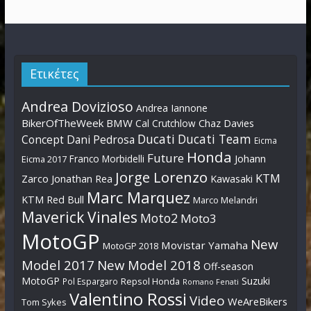
Ετικέτες
Andrea Dovizioso
Andrea Iannone
BikerOfTheWeek
BMW
Cal Crutchlow
Chaz Davies
Ducati
Ducati Team
Dani Pedrosa
Concept
Eicma
Honda
Future
Johann
Franco Morbidelli
Eicma 2017
Jorge Lorenzo
KTM
Zarco
Jonathan Rea
Kawasaki
Marc Marquez
KTM Red Bull
Marco Melandri
Maverick Vinales
Moto2
Moto3
MotoGP
New
Movistar Yamaha
MotoGP 2018
Model 2017
New Model 2018
Off-season
MotoGP
Suzuki
Pol Espargaro
Repsol Honda
Romano Fenati
Valentino Rossi
Video
WeAreBikers
Tom Sykes