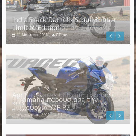
Indian Jack Daniel’s Scout Bobber
Limited Edition
11 Μαρτίου, 2018
BTime
Η Yamaha παρουσίασε την
καινούργια YZF-R7
4 Νοεμβρίου, 2021
BTime