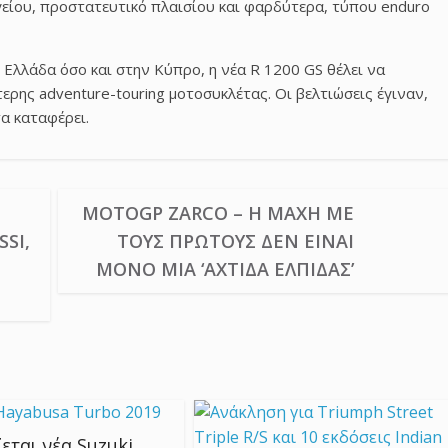
γείου, προστατευτικό πλαισίου και φαρδύτερα, τύπου enduro
 Ελλάδα όσο και στην Κύπρο, η νέα R 1200 GS θέλει να
τερης adventure-touring μοτοσυκλέτας. Οι βελτιώσεις έγιναν,
τα καταφέρει.
MOTOGP ZARCO – Η ΜΆΧΗ ΜΕ
SSI,
ΤΟΥΣ ΠΡΏΤΟΥΣ ΔΕΝ ΕΊΝΑΙ
ΜΌΝΟ ΜΙΑ ‘ΑΧΤΊΔΑ ΕΛΠΊΔΑΣ’
εται νέα Suzuki