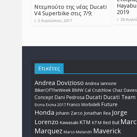
Hayabu
Ντεμπούτο της νέας Ducati
2019
V4 Superbike στις 7/9;
26 Αυγού
2 Αυγούστου, 2017
Ετικέτες
Andrea Dovizioso
Andrea Iannone
BikerOfTheWeek
BMW
Cal Crutchlow
Chaz Davies
Ducati
Ducati Team
Dani Pedrosa
Concept
Future
Franco Morbidelli
Eicma
Eicma 2017
Honda
Jorge
Johann Zarco
Jonathan Rea
Marc
Lorenzo
KTM
Kawasaki
KTM Red Bull
Marquez
Maverick
Marco Melandri