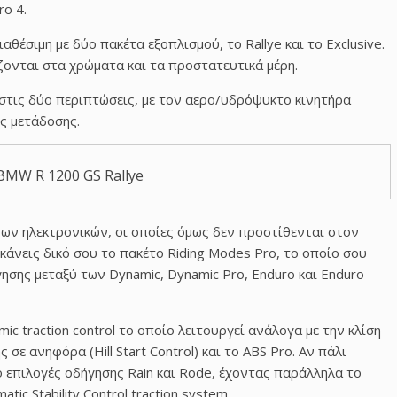
o 4.
θέσιμη με δύο πακέτα εξοπλισμού, το Rallye και το Exclusive.
ονται στα χρώματα και τα προστατευτικά μέρη.
 στις δύο περιπτώσεις, με τον αερο/υδρόψυκτο κινητήρα
ς μετάδοσης.
BMW R 1200 GS Rallye
ων ηλεκτρονικών, οι οποίες όμως δεν προστίθενται στον
 κάνεις δικό σου το πακέτο Riding Modes Pro, το οποίο σου
γησης μεταξύ των Dynamic, Dynamic Pro, Enduro και Enduro
ic traction control το οποίο λειτουργεί ανάλογα με την κλίση
σε ανηφόρα (Hill Start Control) και το ABS Pro. Αν πάλι
νο επιλογές οδήγησης Rain και Rode, έχοντας παράλληλα το
ic Stability Control traction system.