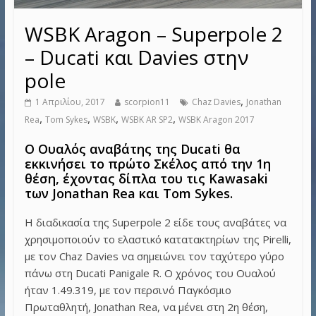
WSBK Aragon – Superpole 2
– Ducati και Davies στην
pole
,
1 Απριλίου, 2017
scorpion11
Chaz Davies
Jonathan
,
,
,
,
Rea
Tom Sykes
WSBK
WSBK AR SP2
WSBK Aragon 2017
Ο Ουαλός αναβάτης της Ducati θα
εκκινήσει το πρώτο Σκέλος από την 1η
θέση, έχοντας δίπλα του τις Kawasaki
των Jonathan Rea και Tom Sykes.
Η διαδικασία της Superpole 2 είδε τους αναβάτες να
χρησιμοποιούν το ελαστικό κατατακτηρίων της Pirelli,
με τον Chaz Davies να σημειώνει τον ταχύτερο γύρο
πάνω στη Ducati Panigale R. Ο χρόνος του Ουαλού
ήταν 1.49.319, με τον περσινό Παγκόσμιο
Πρωταθλητή, Jonathan Rea, να μένει στη 2η θέση,