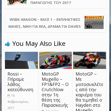
ΠΑΡΑΓΩΓΉΣ ΤΟΥ 2017
WSBK ARAGON – RACE 1 – ΕΚΠΛΗΚΤΙΚΈΣ
ΜΆΧΕΣ, ΝΊΚΗ ΓΙΑ REA, ΔΡΆΜΑ ΓΙΑ DAVIES
You May Also Like
Rossi –
MotoGP
MotoGP –
Πήραμε
Mugello –
Με
λάθος
FP1&FP2 – Ο
μοτοσυκλέτε
κατεύθυνση
Crutchlow
ς από την
στην 1η
καριέρα του
16
θέση της
θα τιμηθεί ο
Φεβρουαρίου,
Παρασκευής
Hayden στο
2017
Mugello