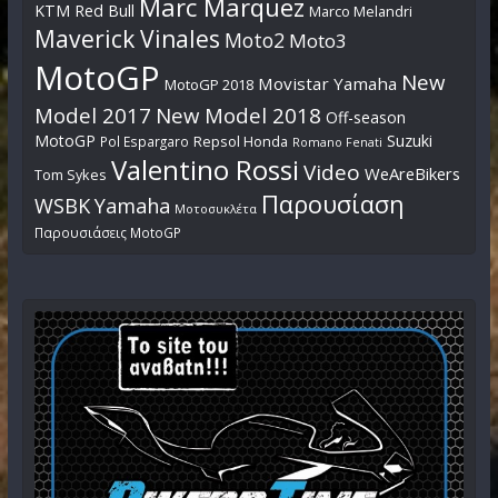
Marc Marquez
KTM Red Bull
Marco Melandri
Maverick Vinales
Moto2
Moto3
MotoGP
New
Movistar Yamaha
MotoGP 2018
Model 2017
New Model 2018
Off-season
MotoGP
Suzuki
Pol Espargaro
Repsol Honda
Romano Fenati
Valentino Rossi
Video
WeAreBikers
Tom Sykes
Παρουσίαση
WSBK
Yamaha
Μοτοσυκλέτα
Παρουσιάσεις MotoGP