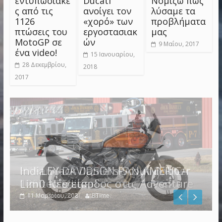
εντυπωσιακέ
Ducati
Νομίζω πως
ς από τις
ανοίγει τον
λύσαμε τα
1126
«χορό» των
προβλήματα
πτώσεις του
εργοστασιακ
μας
MotoGP σε
ών
9 Μαΐου, 2017
ένα video!
15 Ιανουαρίου,
28 Δεκεμβρίου,
2018
2017
HARLEY DAVIDSON PAN AMERICA
Indian Jack Daniel’s Scout Bobber
1250 Νέα είσοδος στις Adventure
Limited Edition
4 Νοεμβρίου, 2021
11 Μαρτίου, 2018
BTime
BTime