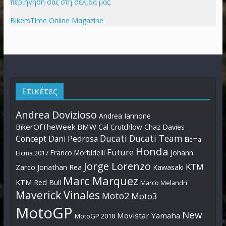
περιήγησή σας στη σελίδα μας.
BikersTime Online Magazine
Ετικέτες
Andrea Dovizioso
Andrea Iannone
BikerOfTheWeek
BMW
Cal Crutchlow
Chaz Davies
Ducati
Ducati Team
Dani Pedrosa
Concept
Eicma
Honda
Future
Johann
Franco Morbidelli
Eicma 2017
Jorge Lorenzo
KTM
Zarco
Jonathan Rea
Kawasaki
Marc Marquez
KTM Red Bull
Marco Melandri
Maverick Vinales
Moto2
Moto3
MotoGP
New
Movistar Yamaha
MotoGP 2018