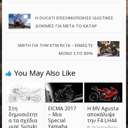
Η DUCATI ΕΠΙΣΗΜΟΠΟΊΗΣΕ ΙΔΙΩΤΙΚΈΣ
ΔΟΚΙΜΈΣ ΓΙΑ ΜΕΤΆ ΤΟ ΚΑΤΆΡ
SMITH ΓΙΑ ΤΗΝ KTM RC16 – ΕΊΜΑΣΤΕ
ΜΌΝΟ ΣΤΟ 80%
You May Also Like
Στη
EICMA 2017
Η MV Agusta
δημοσιότητ
– Μια
αποκάλυψε
α τα σχέδια
Special
την F4 LH44
μιας Suzuki
Yamaha
28 Σεπτεμβρίου,