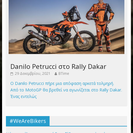
Danilo Petrucci στο Rally Dakar
29 Δεκεμβρίου, 2021
BTime
Ο Danilo Petrucci πήρε μια απόφαση αρκετά τολμηρή.
Από το MotoGP θα βρεθεί να αγωνίζεται στο Rally Dakar.
Ένας εντελώς
#WeAreBikers