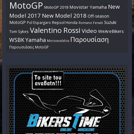
MotoGP
New
Movistar Yamaha
MotoGP 2018
Model 2017
New Model 2018
Off-season
MotoGP
Suzuki
Pol Espargaro
Repsol Honda
Romano Fenati
Valentino Rossi
Video
WeAreBikers
Tom Sykes
Παρουσίαση
WSBK
Yamaha
Μοτοσυκλέτα
Παρουσιάσεις MotoGP