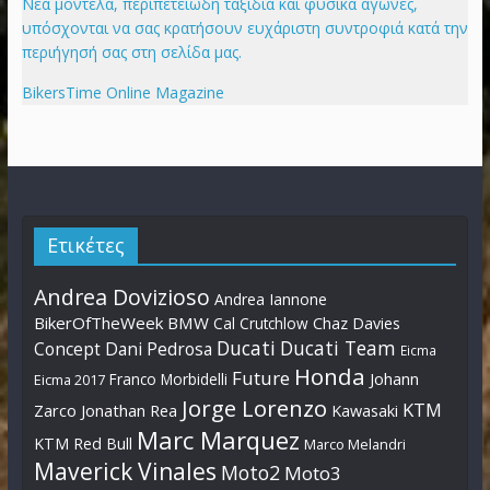
Νέα μοντέλα, περιπετειώδη ταξίδια και φυσικά αγώνες,
υπόσχονται να σας κρατήσουν ευχάριστη συντροφιά κατά την
περιήγησή σας στη σελίδα μας.
BikersTime Online Magazine
Ετικέτες
Andrea Dovizioso
Andrea Iannone
BikerOfTheWeek
BMW
Cal Crutchlow
Chaz Davies
Ducati
Ducati Team
Dani Pedrosa
Concept
Eicma
Honda
Future
Johann
Franco Morbidelli
Eicma 2017
Jorge Lorenzo
KTM
Zarco
Jonathan Rea
Kawasaki
Marc Marquez
KTM Red Bull
Marco Melandri
Maverick Vinales
Moto2
Moto3