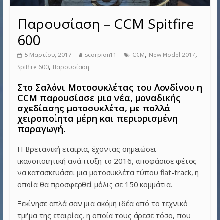
Παρουσίαση – CCM Spitfire
600
,
,
5 Μαρτίου, 2017
scorpion11
CCM
New Model 2017
,
Spitfire 600
Παρουσίαση
Στο Σαλόνι Μοτοσυκλέτας του Λονδίνου η
CCM παρουσίασε μια νέα, μοναδικής
σχεδίασης μοτοσυκλέτα, με πολλά
χειροποίητα μέρη και περιορισμένη
παραγωγή.
Η Βρετανική εταιρία, έχοντας σημειώσει
ικανοποιητική ανάπτυξη το 2016, αποφάσισε φέτος
να κατασκευάσει μια μοτοσυκλέτα τύπου flat-track, η
οποία θα προσφερθεί μόλις σε 150 κομμάτια.
Ξεκίνησε απλά σαν μια ακόμη ιδέα από το τεχνικό
τμήμα της εταιρίας, η οποία τους άρεσε τόσο, που