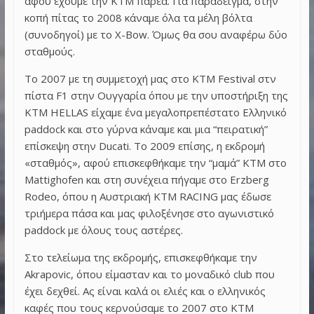
αφού έχουμε την ΚΤΜ παρέα. Για παράδειγμα, στην
κοπή πίτας το 2008 κάναμε όλα τα μέλη βόλτα
(συνοδηγοί) με το X-Bow. Όμως θα σου αναφέρω δύο
σταθμούς.
Το 2007 με τη συμμετοχή μας στο KTM Festival στν
πίστα F1 στην Ουγγαρία όπου με την υποστήριξη της
KTM HELLAS είχαμε ένα μεγαλοπρεπέστατο Ελληνικό
paddock και στο γύρνα κάναμε και μια “πειρατική”
επίσκεψη στην Ducati. To 2009 επίσης, η εκδρομή
«σταθμός», αφού επισκεφθήκαμε την “μαμά” ΚΤΜ στο
Mattighofen και στη συνέχεια πήγαμε στο Erzberg
Rodeo, όπου η Αυστριακή ΚΤΜ RACING μας έδωσε
τριήμερα πάσα και μας φιλοξένησε στο αγωνιστικό
paddock με όλους τους αστέρες.
Στο τελείωμα της εκδρομής, επισκεφθήκαμε την
Akrapovic, όπου είμασταν και το μοναδικό club που
έχει δεχθεί. Ας είναι καλά οι ελιές και ο ελληνικός
καφές που τους κερνούσαμε το 2007 στο KTM