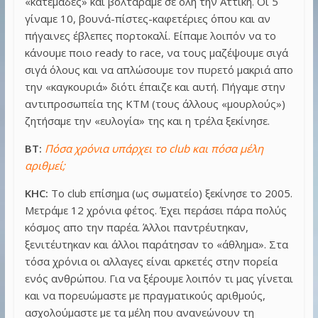
«κατεμάδες» και βολτάραμε σε όλη την Αττική. Οι 5
γίναμε 10, βουνά-πίστες-καφετέριες όπου και αν
πήγαινες έβλεπες πορτοκαλί. Είπαμε λοιπόν να το
κάνουμε ποιο ready to race, να τους μαζέψουμε σιγά
σιγά όλους και να απλώσουμε τον πυρετό μακριά απο
την «καγκουριά» διότι έπαιζε και αυτή. Πήγαμε στην
αντιπροσωπεία της ΚΤΜ (τους άλλους «μουρλούς»)
ζητήσαμε την «ευλογία» της και η τρέλα ξεκίνησε.
BT:
Πόσα χρόνια υπάρχει το club και πόσα μέλη
αριθμεί;
KHC:
Το club επίσημα (ως σωματείο) ξεκίνησε το 2005.
Μετράμε 12 χρόνια φέτος. Έχει περάσει πάρα πολύς
κόσμος απο την παρέα. Άλλοι παντρέυτηκαν,
ξενιτέυτηκαν και άλλοι παράτησαν το «άθλημα». Στα
τόσα χρόνια οι αλλαγες είναι αρκετές στην πορεία
ενός ανθρώπου. Για να ξέρουμε λοιπόν τι μας γίνεται
και να πορευώμαστε με πραγματικούς αριθμούς,
ασχολούμαστε με τα μέλη που ανανεώνουν τη