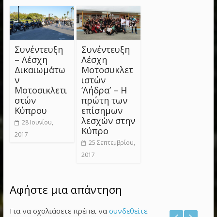
Συνέντευξη
Συνέντευξη
– Λέσχη
Λέσχη
Δικαιωμάτω
Μοτοσυκλετ
ν
ιστών
Μοτοσικλετι
‘Λήδρα’ – Η
στών
πρώτη των
Κύπρου
επίσημων
λεσχών στην
28 Ιουνίου,
Κύπρο
2017
25 Σεπτεμβρίου,
2017
Αφήστε μια απάντηση
Για να σχολιάσετε πρέπει να
συνδεθείτε
.