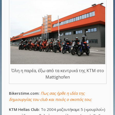
Όλη η παρέα, έξω από τα κεντρικά της KTM στο
Mattighofen
Bikerstime.com:
Πως σας ήρθε η ιδέα της
δημιουργίας του club και ποιός ο σκοπός του;
KTM Hellas Club:
Το
2004 μαζευτήκαμε 5 («μουρλοί»)