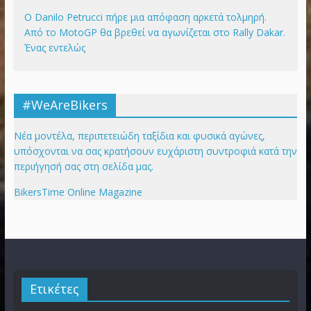
Ο Danilo Petrucci πήρε μια απόφαση αρκετά τολμηρή.
Από το MotoGP θα βρεθεί να αγωνίζεται στο Rally Dakar.
Ένας εντελώς
#WeAreBikers
Νέα μοντέλα, περιπετειώδη ταξίδια και φυσικά αγώνες,
υπόσχονται να σας κρατήσουν ευχάριστη συντροφιά κατά την
περιήγησή σας στη σελίδα μας.
BikersTime Online Magazine
Ετικέτες