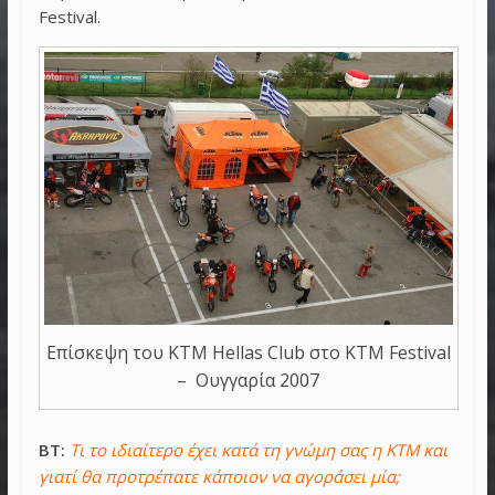
Festival.
Επίσκεψη του KTM Hellas Club στο KTM Festival
– Ουγγαρία 2007
BT:
Τι το ιδιαίτερο έχει κατά τη γνώμη σας η KTM και
γιατί θα προτρέπατε κάποιον να αγοράσει μία;