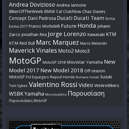
Andrea Dovizioso
Andrea Iannone
BikerOfTheWeek
BMW
Cal Crutchlow
Chaz Davies
Ducati
Ducati Team
Dani Pedrosa
Concept
Eicma
Honda
Future
Johann
Franco Morbidelli
Eicma 2017
Jorge Lorenzo
KTM
Zarco
Jonathan Rea
Kawasaki
Marc Marquez
KTM Red Bull
Marco Melandri
Maverick Vinales
Moto2
Moto3
MotoGP
New
Movistar Yamaha
MotoGP 2018
Model 2017
New Model 2018
Off-season
MotoGP
Suzuki
Pol Espargaro
Repsol Honda
Romano Fenati
Valentino Rossi
Video
WeAreBikers
Tom Sykes
Παρουσίαση
WSBK
Yamaha
Μοτοσυκλέτα
Παρουσιάσεις MotoGP