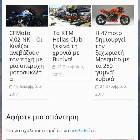
CFMoto
Το KTM
Η 47moto
V.02-NK – Οι
Hellas Club
δημιουργεί
Κινέζοι
ξεκινά τη
την
ανεβάζουν
χρονιά με
ξεχωριστή
τον πήχη με
Βυτίνα!
Mosquito με
μια υπέροχη
τα 250
12 Οκτωβρίου,
μοτοσυκλέτ
‘γυμνά’
2017
α
κυβικά
16 Δεκεμβρίου,
24 Οκτωβρίου,
2017
2017
Αφήστε μια απάντηση
Για να σχολιάσετε πρέπει να
συνδεθείτε
.