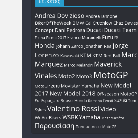
Ετικέτες
Andrea Dovizioso
Andrea Iannone
BikerOfTheWeek
BMW
Cal Crutchlow
Chaz Davies
Ducati
Ducati Team
Dani Pedrosa
Concept
Future
Franco Morbidelli
Eicma
Eicma 2017
Honda
Jorge
Johann Zarco
Jonathan Rea
Marc
Lorenzo
KTM
Kawasaki
KTM Red Bull
Marquez
Maverick
Marco Melandri
MotoGP
Vinales
Moto2
Moto3
New Model
Movistar Yamaha
MotoGP 2018
2017
New Model 2018
Off-season MotoGP
Suzuki
Pol Espargaro
Repsol Honda
Tom
Romano Fenati
Valentino Rossi
Video
Sykes
WSBK
Yamaha
WeAreBikers
Μοτοσυκλέτα
Παρουσίαση
Παρουσιάσεις MotoGP