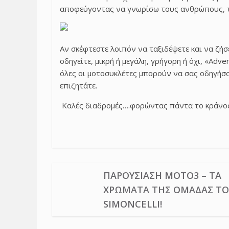
αποφεύγοντας να γνωρίσω τους ανθρώπους, τ
Αν σκέφτεστε λοιπόν να ταξιδέψετε και να ζήσ
οδηγείτε, μικρή ή μεγάλη, γρήγορη ή όχι, «Adv
όλες οι μοτοσυκλέτες μπορούν να σας οδηγήσ
επιζητάτε.
Καλές διαδρομές….φορώντας πάντα το κράνος
ΠΑΡΟΥΣΊΑΣΗ MOTO3 – ΤΑ
ΧΡΏΜΑΤΑ ΤΗΣ ΟΜΆΔΑΣ ΤΟ
SIMONCELLI!