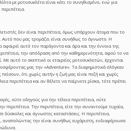
 βόλτα με μοτοσυκλέτα είναι κάτι το συνηθισμένο, ενώ για
 περιπέτεια.
λετιστές δεν είναι περιπέτεια, όμως υπάρχουν άτομα που το
 Αυτό που μας τρομάζει είναι συνήθως το άγνωστο. Η
α αφαιρεί αυτό τον παράγοντα και άρα και την έννοια της
εριπέτεια, την απόδραση από την καθημερινότητα, αφού το να
ί. Με αυτό το σκεπτικό οι εταιρείες μοτοσυκλετών, έρχονται
ροσφέροντας μας την «Adventure». Τα διαφημιστικά σλόγκαν
είσουν, ότι χωρίς αυτήν η ζωή μας είναι πεζή και χωρίς
έλεια περιπέτεια και αν θέλετε να παίρνετε ρίσκα, τότε πρέπει
αγές, ούτε οδηγούς για την τέλεια περιπέτεια, ούτε
ν περιπέτεια. Την περιπέτεια, είτε την συναντούμε τυχαία,
ε δύσκολες και άγνωστες καταστάσεις. Η περιπέτεια,
ν, αναπολώντας την είναι συνήθως ευχάριστη, ενδιαφέρουσα
ανώδυνα.