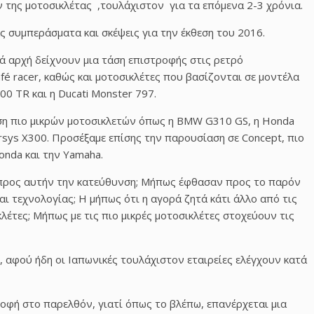
ον της μοτοσικλέτας ,τουλάχιστον για τα επόμενα 2-3 χρόνια.
ας συμπεράσματα και σκέψεις για την έκθεση του 2016.
ατά αρχή δείχνουν μια τάση επιστροφής στις ρετρό
f
é
racer
, καθώς και μοτοσικλέτες που βασίζονται σε μοντέλα
100
TR
και η
Ducati Monster
797.
ση πιο μικρών μοτοσικλετών όπως η
BMW G
310
GS
, η
Honda
rsys X
300. Προσέξαμε επίσης την παρουσίαση σε
Concept
, πιο
onda
και την
Yamaha
.
ς προς αυτήν την κατεύθυνση; Μήπως έφθασαν προς το παρόν
 τεχνολογίας; Η μήπως ότι η αγορά ζητά κάτι άλλο από τις
λέτες; Μήπως με τις πιο μικρές μοτοσικλέτες στοχεύουν τις
, αφού ήδη οι Ιαπωνικές τουλάχιστον εταιρείες ελέγχουν κατά
οφή στο παρελθόν, γιατί όπως το βλέπω, επανέρχεται μια