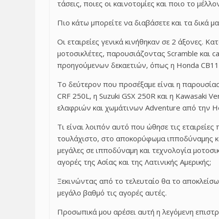
τάσεις, ποιες οι καινοτομίες και ποιο το μέλλ
Πιο κάτω μπορείτε να διαβάσετε και τα δικά μ
Οι εταιρείες γενικά κινήθηκαν σε 2 άξονες. Κ
μοτοσικλέτες, παρουσιάζοντας
Scramble
και
ca
προηγούμενων δεκαετιών, όπως η
Honda CB
1
Το δεύτερον που προσέξαμε είναι η παρουσία
CRF
250
L
, η
Suzuki GSX
250
R
και η
Kawasaki Ve
ελαφριών και χωμάτινων
Adventure
από την
H
Τι είναι λοιπόν αυτό που ώθησε τις εταιρείε
τουλάχιστο, στο αποκορύφωμα ιπποδύναμης και
μεγάλες σε ιπποδύναμη και τεχνολογία μοτοσικ
αγορές της Ασίας και της Λατινικής Αμερικής;
Ξεκινώντας από το τελευταίο θα το αποκλείσω
μεγάλο βαθμό τις αγορές αυτές.
Προσωπικά μου αρέσει αυτή η λεγόμενη επιστρ