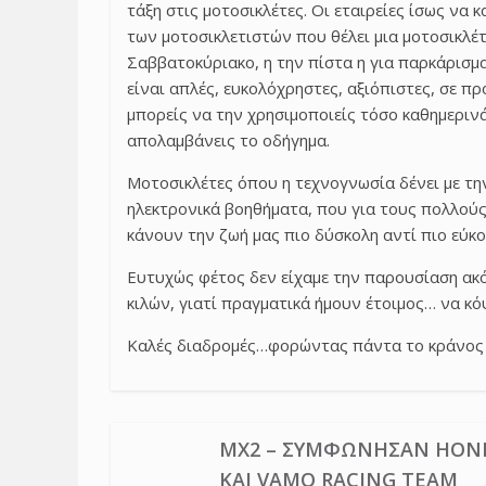
τάξη στις μοτοσικλέτες. Οι εταιρείες ίσως να 
των μοτοσικλετιστών που θέλει μια μοτοσικλέτα
Σαββατοκύριακο, η την πίστα η για παρκάρισμ
είναι απλές, ευκολόχρηστες, αξιόπιστες, σε π
μπορείς να την χρησιμοποιείς τόσο καθημερινά
απολαμβάνεις το οδήγημα.
Μοτοσικλέτες όπου η τεχνογνωσία δένει με τη
ηλεκτρονικά βοηθήματα, που για τους πολλούς
κάνουν την ζωή μας πιο δύσκολη αντί πιο εύκο
Ευτυχώς φέτος δεν είχαμε την παρουσίαση ακ
κιλών, γιατί πραγματικά ήμουν έτοιμος… να κό
Καλές διαδρομές…φορώντας πάντα το κράνος 
MX2 – ΣΥΜΦΏΝΗΣΑΝ HON
ΚΑΙ VAMO RACING TEAM