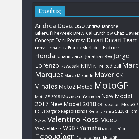
Ετικέτες
Andrea Dovizioso
Andrea Iannone
BikerOfTheWeek
BMW
Cal Crutchlow
Chaz Davies
Ducati
Ducati Team
Dani Pedrosa
Concept
Future
Franco Morbidelli
Eicma
Eicma 2017
Honda
Jorge
Johann Zarco
Jonathan Rea
Marc
Lorenzo
KTM
Kawasaki
KTM Red Bull
Marquez
Maverick
Marco Melandri
MotoGP
Vinales
Moto2
Moto3
New Model
Movistar Yamaha
MotoGP 2018
2017
New Model 2018
Off-season MotoGP
Suzuki
Pol Espargaro
Repsol Honda
Tom
Romano Fenati
Valentino Rossi
Video
Sykes
WSBK
Yamaha
WeAreBikers
Μοτοσυκλέτα
Παρουσίαση
Παρουσιάσεις MotoGP