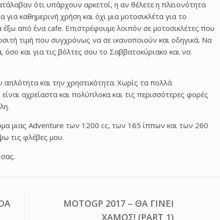
κατάλαβαν ότι υπάρχουν αρκετοί, η αν θέλετε η πλειονότητα
 για καθημερινή χρήση και όχι μια μοτοσικλέτα για το
α έξω από ένα
cafe
. Επιστρέφουμε λοιπόν σε μοτοσικλέτες που
ροσιτή τιμή που συγχρόνως να σε ικανοποιούν και οδηγικά. Να
, όσο και για τις βόλτες σου το Σαββατοκύριακο και να
ν απλότητα και την χρηστικότητα. Χωρίς τα πολλά
 είναι αχρείαστα και πολύπλοκα και τις περισσότερες φορές
λη.
όμα μιας
Adventure
των 1200
cc
, των 165 ίππων και των 260
ψω τις φλέβες μου.
σας.
DA
MOTOGP 2017 – ΘΑ ΓΊΝΕΙ
ΧΑΜΌΣ! (PART 1)