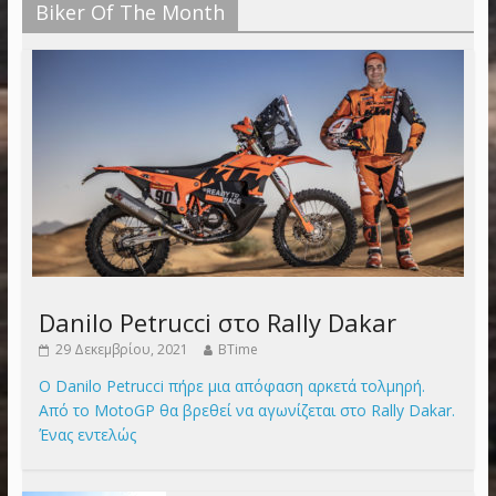
Biker Of The Month
Danilo Petrucci στο Rally Dakar
29 Δεκεμβρίου, 2021
BTime
Ο Danilo Petrucci πήρε μια απόφαση αρκετά τολμηρή.
Από το MotoGP θα βρεθεί να αγωνίζεται στο Rally Dakar.
Ένας εντελώς