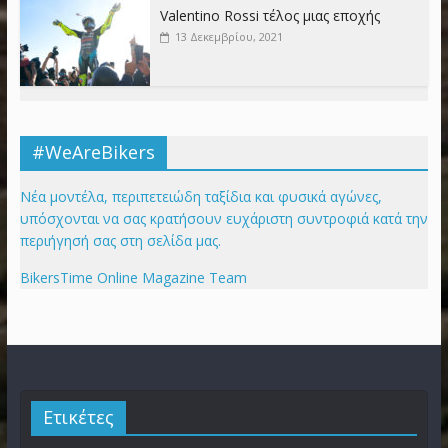
Valentino Rossi τέλος μιας εποχής
13 Δεκεμβρίου, 2021
#WeAreBikers
Νέα μοντέλα, περιπετειώδη ταξίδια και φυσικά αγώνες,
υπόσχονται να σας κρατήσουν ευχάριστη συντροφιά κατά την
περιήγησή σας στη σελίδα μας.
BikersTime Online Magazine Team
Ετικέτες