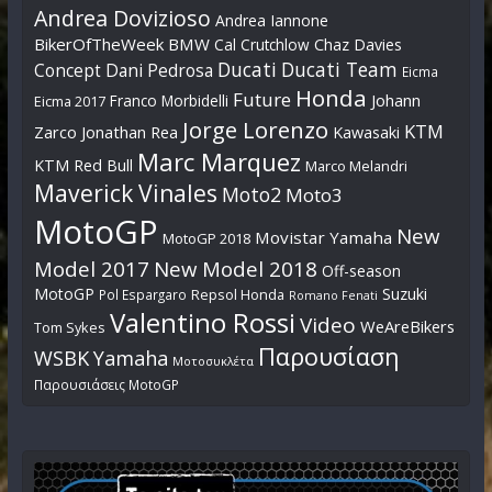
Andrea Dovizioso
Andrea Iannone
BikerOfTheWeek
BMW
Cal Crutchlow
Chaz Davies
Ducati
Ducati Team
Dani Pedrosa
Concept
Eicma
Honda
Future
Johann
Franco Morbidelli
Eicma 2017
Jorge Lorenzo
KTM
Zarco
Jonathan Rea
Kawasaki
Marc Marquez
KTM Red Bull
Marco Melandri
Maverick Vinales
Moto2
Moto3
MotoGP
New
Movistar Yamaha
MotoGP 2018
Model 2017
New Model 2018
Off-season
MotoGP
Suzuki
Pol Espargaro
Repsol Honda
Romano Fenati
Valentino Rossi
Video
WeAreBikers
Tom Sykes
Παρουσίαση
WSBK
Yamaha
Μοτοσυκλέτα
Παρουσιάσεις MotoGP