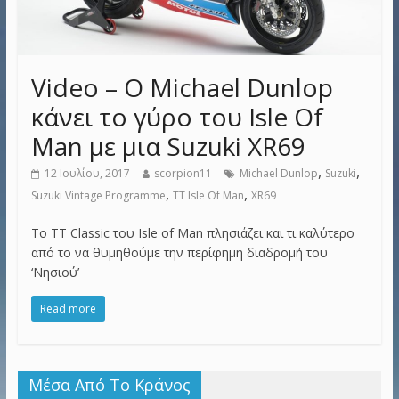
Video – Ο Michael Dunlop
κάνει το γύρο του Isle Of
Man με μια Suzuki XR69
,
,
12 Ιουλίου, 2017
scorpion11
Michael Dunlop
Suzuki
,
,
Suzuki Vintage Programme
TT Isle Of Man
XR69
Το TT Classic του Isle of Man πλησιάζει και τι καλύτερο
από το να θυμηθούμε την περίφημη διαδρομή του
‘Νησιού’
Read more
Μέσα Από Το Κράνος