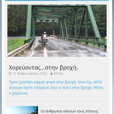
Χορεύοντας…στην βροχή.
11 Φεβρουαρίου, 2022
BTime
Έχετε χορέψει καμμιά φορά στην βροχή; Ίσως όχι, αλλά
σίγουρα έχετε οδηγήσει λίγο η πολύ στην βροχή. Φέτος
ο χειμώνας
Οι άνθρωποι κάνουν τους τόπους;