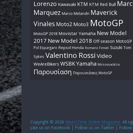
Marc
Lorenzo
KTM
Kawasaki
KTM Red Bull
Marquez
Maverick
Marco Melandri
MotoGP
Vinales
Moto2
Moto3
New Model
Movistar Yamaha
MotoGP 2018
2017
New Model 2018
Off-season MotoGP
Suzuki
Pol Espargaro
Repsol Honda
Tom
Romano Fenati
Valentino Rossi
Video
Sykes
WSBK
Yamaha
WeAreBikers
Μοτοσυκλέτα
Παρουσίαση
Παρουσιάσεις MotoGP
Copyright © 2026
BikersTime Online Magazine
. All r
Like us on Facebook | Follow us on Twitter | Follow