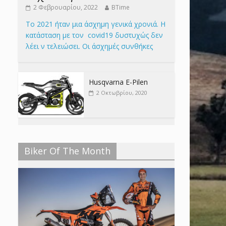
2 Φεβρουαρίου, 2022
BTime
Το 2021 ήταν μια άσχημη γενικά χρονιά. Η
κατάσταση με τον covid19 δυστυχώς δεν
λέει ν τελειώσει. Οι άσχημές συνθήκες
Husqvarna E-Pilen
2 Οκτωβρίου, 2020
Biker Of The Month