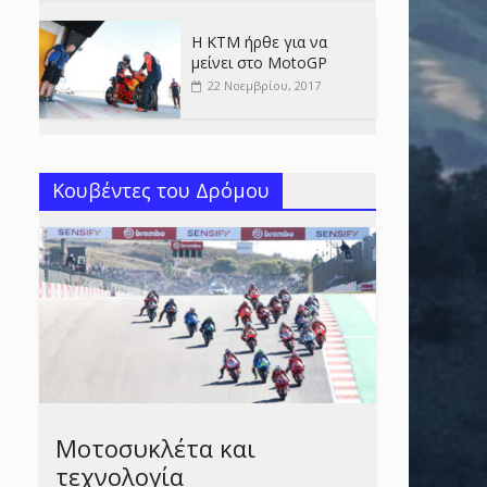
Η KTM ήρθε για να
μείνει στο MotoGP
22 Νοεμβρίου, 2017
Κουβέντες του Δρόμου
Μοτοσυκλέτα και
τεχνολογία