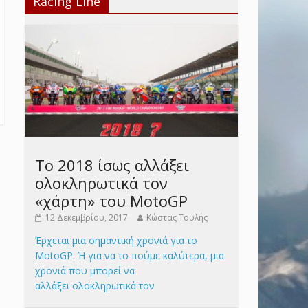
Racing Line
Το 2018 ίσως αλλάξει
ολοκληρωτικά τον
«χάρτη» του MotoGP
12 Δεκεμβρίου, 2017
Κώστας Τουλής
Έρχεται μια σημαντική χρονιά για το
MotoGP. Ή για να το πούμε καλύτερα, μια
χρονιά που μπορεί να
αλλάξει ολοκληρωτικά τον