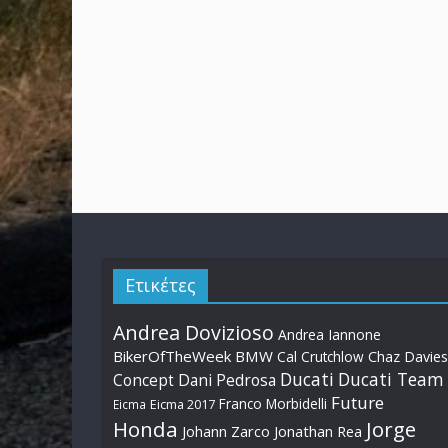
Ετικέτες
Andrea Dovizioso
Andrea Iannone
BikerOfTheWeek
BMW
Cal Crutchlow
Chaz Davies
Ducati
Ducati Team
Dani Pedrosa
Concept
Future
Franco Morbidelli
Eicma
Eicma 2017
Honda
Jorge
Johann Zarco
Jonathan Rea