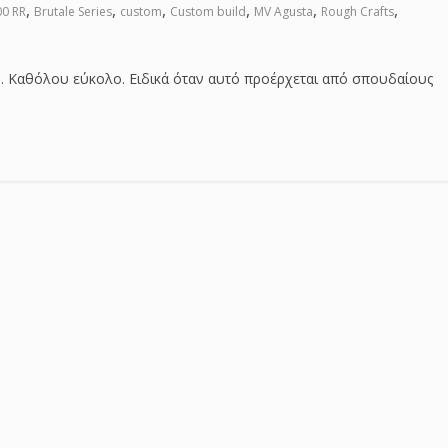
,
,
,
,
,
,
00 RR
Brutale Series
custom
Custom build
MV Agusta
Rough Crafts
ign. Καθόλου εύκολο. Ειδικά όταν αυτό προέρχεται από σπουδαίους