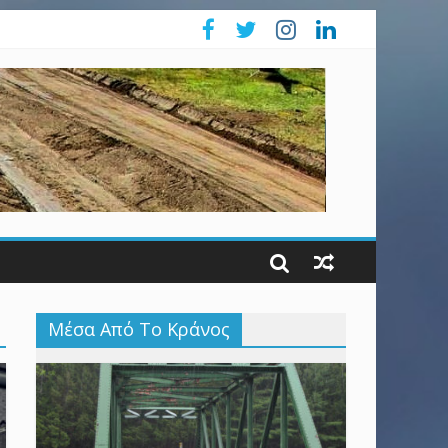
Μέσα Από Το Κράνος