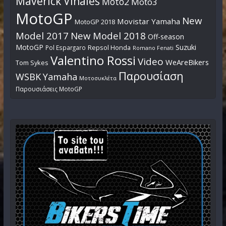
Maverick Vinales
Moto2
Moto3
MotoGP
New
Movistar Yamaha
MotoGP 2018
Model 2017
New Model 2018
Off-season
MotoGP
Suzuki
Pol Espargaro
Repsol Honda
Romano Fenati
Valentino Rossi
Video
WeAreBikers
Tom Sykes
Παρουσίαση
WSBK
Yamaha
Μοτοσυκλέτα
Παρουσιάσεις MotoGP