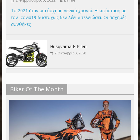
2 Φεβρουαρίου, 2022
BTime
Το 2021 ήταν μια άσχημη γενικά χρονιά. Η κατάσταση με
τον covid19 δυστυχώς δεν λέει ν τελειώσει. Οι άσχημές
συνθήκες
Husqvarna E-Pilen
2 Οκτωβρίου, 2020
Biker Of The Month