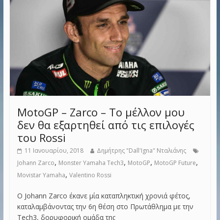
MotoGP – Zarco – Το μέλλον μου
δεν θα εξαρτηθεί από τις επιλογές
του Rossi
11 Ιανουαρίου, 2018
Δημήτρης "Dall'Igna" Νταλιάνης
,
,
,
,
Johann Zarco
Monster Yamaha Tech3
MotoGP
MotoGP Future
,
Movistar Yamaha
Valentino Rossi
O Johann Zarco έκανε μία καταπληκτική χρονιά φέτος,
καταλαμβάνοντας την 6η θέση στο Πρωτάθλημα με την
Tech3, δορυφορική ομάδα της