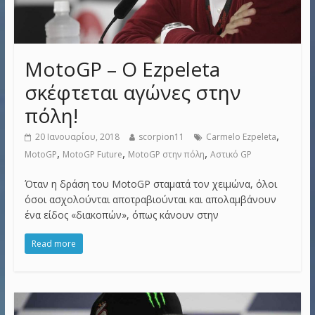
MotoGP – Ο Ezpeleta
σκέφτεται αγώνες στην
πόλη!
,
20 Ιανουαρίου, 2018
scorpion11
Carmelo Ezpeleta
,
,
,
MotoGP
MotoGP Future
MotoGP στην πόλη
Αστικό GP
Όταν η δράση του MotoGP σταματά τον χειμώνα, όλοι
όσοι ασχολούνται αποτραβιούνται και απολαμβάνουν
ένα είδος «διακοπών», όπως κάνουν στην
Read more