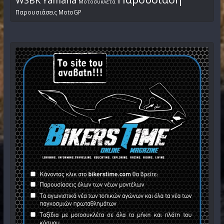
WSBK
Yamaha
Μοτοσυκλέτα
Παρουσιάσεις MotoGP