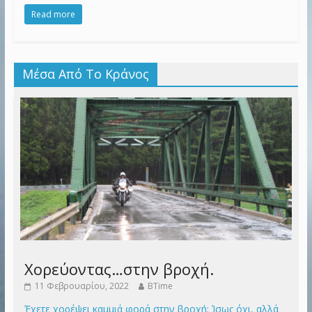
Read more
Μέσα Από Το Κράνος
Χορεύοντας…στην βροχή.
11 Φεβρουαρίου, 2022
BTime
Έχετε χορέψει καμμιά φορά στην βροχή; Ίσως όχι, αλλά