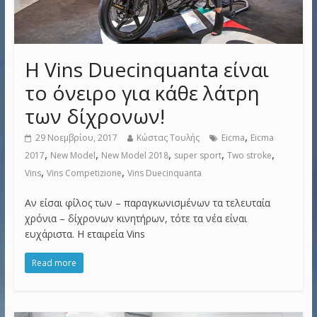
Η Vins Duecinquanta είναι
το όνειρο για κάθε λάτρη
των δίχρονων!
,
29 Νοεμβρίου, 2017
Κώστας Τουλής
Eicma
Eicma
,
,
,
,
,
2017
New Model
New Model 2018
super sport
Two stroke
,
,
Vins
Vins Competizione
Vins Duecinquanta
Αν είσαι φίλος των – παραγκωνισμένων τα τελευταία
χρόνια – δίχρονων κινητήρων, τότε τα νέα είναι
ευχάριστα. Η εταιρεία Vins
Read more