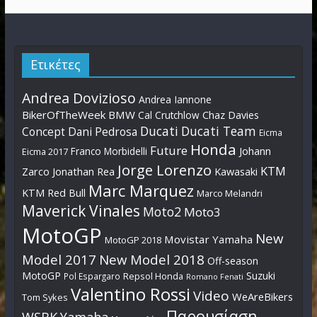
Ετικέτες
Andrea Dovizioso
Andrea Iannone
BikerOfTheWeek
BMW
Cal Crutchlow
Chaz Davies
Ducati
Ducati Team
Dani Pedrosa
Concept
Eicma
Honda
Future
Johann
Franco Morbidelli
Eicma 2017
Jorge Lorenzo
KTM
Zarco
Jonathan Rea
Kawasaki
Marc Marquez
KTM Red Bull
Marco Melandri
Maverick Vinales
Moto2
Moto3
MotoGP
New
Movistar Yamaha
MotoGP 2018
Model 2017
New Model 2018
Off-season
MotoGP
Suzuki
Pol Espargaro
Repsol Honda
Romano Fenati
Valentino Rossi
Video
WeAreBikers
Tom Sykes
Παρουσίαση