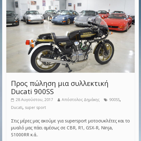
Προς πώληση μια συλλεκτική
Ducati 900SS
,
28 Αυγούστου, 2017
Απόστολος Δημάκης
900SS
,
Ducati
super sport
Στις μέρες μας ακούμε για supersport μοτοσυκλέτες και το
μυαλό μας πάει αμέσως σε CBR, R1, GSX-R, Ninja,
S1000RR κ.ά..