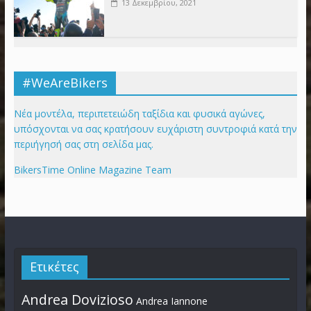
13 Δεκεμβρίου, 2021
#WeAreBikers
Νέα μοντέλα, περιπετειώδη ταξίδια και φυσικά αγώνες,
υπόσχονται να σας κρατήσουν ευχάριστη συντροφιά κατά την
περιήγησή σας στη σελίδα μας.
BikersTime Online Magazine Team
Ετικέτες
Andrea Dovizioso
Andrea Iannone