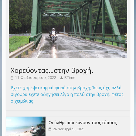
Χορεύοντας…στην βροχή.
11 Φεβρουαρίου, 2022
BTime
Έχετε χορέψει καμμιά φορά στην βροχή; Ίσως όχι, αλλά
σίγουρα έχετε οδηγήσει λίγο η πολύ στην βροχή. Φέτος
ο χειμώνας
Οι άνθρωποι κάνουν τους τόπους;
26 Νοεμβρίου, 2021