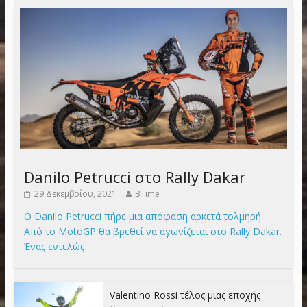
Danilo Petrucci στο Rally Dakar
29 Δεκεμβρίου, 2021
BTime
Ο Danilo Petrucci πήρε μια απόφαση αρκετά τολμηρή.
Από το MotoGP θα βρεθεί να αγωνίζεται στο Rally Dakar.
Ένας εντελώς
Valentino Rossi τέλος μιας εποχής