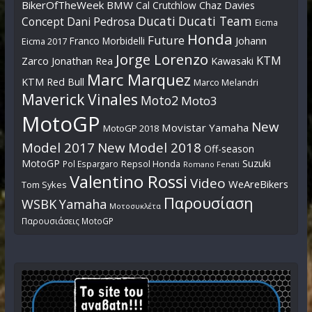
BikerOfTheWeek
BMW
Cal Crutchlow
Chaz Davies
Ducati
Ducati Team
Dani Pedrosa
Concept
Eicma
Honda
Future
Johann
Franco Morbidelli
Eicma 2017
Jorge Lorenzo
KTM
Zarco
Jonathan Rea
Kawasaki
Marc Marquez
KTM Red Bull
Marco Melandri
Maverick Vinales
Moto2
Moto3
MotoGP
New
Movistar Yamaha
MotoGP 2018
Model 2017
New Model 2018
Off-season
MotoGP
Suzuki
Pol Espargaro
Repsol Honda
Romano Fenati
Valentino Rossi
Video
WeAreBikers
Tom Sykes
Παρουσίαση
WSBK
Yamaha
Μοτοσυκλέτα
Παρουσιάσεις MotoGP