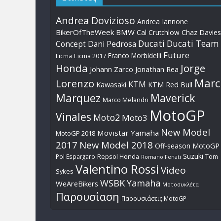
Andrea Dovizioso
Andrea Iannone
BikerOfTheWeek
BMW
Cal Crutchlow
Chaz Davies
Ducati
Ducati Team
Dani Pedrosa
Concept
Future
Franco Morbidelli
Eicma
Eicma 2017
Honda
Jorge
Johann Zarco
Jonathan Rea
Marc
Lorenzo
KTM
Kawasaki
KTM Red Bull
Marquez
Maverick
Marco Melandri
MotoGP
Vinales
Moto2
Moto3
New Model
Movistar Yamaha
MotoGP 2018
2017
New Model 2018
Off-season MotoGP
Suzuki
Pol Espargaro
Repsol Honda
Tom
Romano Fenati
Valentino Rossi
Video
Sykes
WSBK
Yamaha
WeAreBikers
Μοτοσυκλέτα
Παρουσίαση
Παρουσιάσεις MotoGP