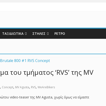
ΤΑΞΙΔΙΩΤΙΚΑ
ΣΤΗΛΕΣ
ΡΕΤΡΟ
μα του τμήματος ‘RVS’ της MV
,
,
,
,
Concept
MV Agusta
RVS
WeAreBikers
ρώτου video-teaser της MV Agusta, χωρίς όμως να είμαστε