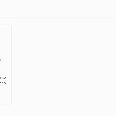
w
α το
ideo