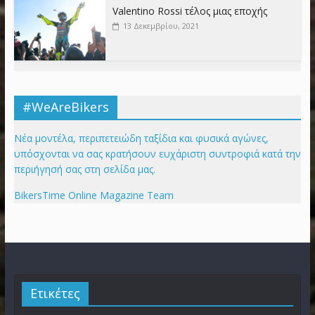
Valentino Rossi τέλος μιας εποχής
13 Δεκεμβρίου, 2021
#WeAreBikers
Νέα μοντέλα, περιπετειώδη ταξίδια και φυσικά αγώνες,
υπόσχονται να σας κρατήσουν ευχάριστη συντροφιά κατά την
περιήγησή σας στη σελίδα μας.
BikersTime Online Magazine Team
Ετικέτες