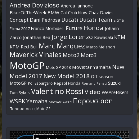
Andrea Dovizioso
Andrea Iannone
BikerOfTheWeek
BMW
Cal Crutchlow
Chaz Davies
Ducati
Ducati Team
Dani Pedrosa
Concept
Eicma
Honda
Future
Johann
Franco Morbidelli
Eicma 2017
Jorge Lorenzo
KTM
Zarco
Jonathan Rea
Kawasaki
Marc Marquez
KTM Red Bull
Marco Melandri
Maverick Vinales
Moto2
Moto3
MotoGP
New
Movistar Yamaha
MotoGP 2018
Model 2017
New Model 2018
Off-season
MotoGP
Suzuki
Pol Espargaro
Repsol Honda
Romano Fenati
Valentino Rossi
Video
WeAreBikers
Tom Sykes
Παρουσίαση
WSBK
Yamaha
Μοτοσυκλέτα
Παρουσιάσεις MotoGP