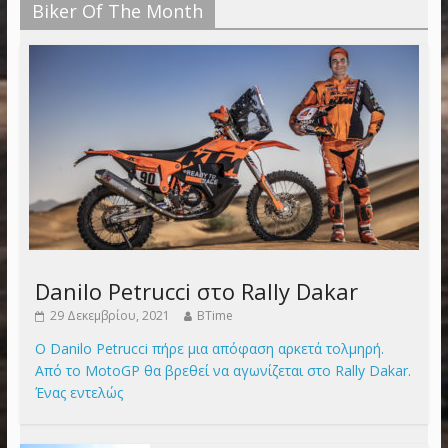
Biker Of The Month
Danilo Petrucci στο Rally Dakar
29 Δεκεμβρίου, 2021
BTime
Ο Danilo Petrucci πήρε μια απόφαση αρκετά τολμηρή.
Από το MotoGP θα βρεθεί να αγωνίζεται στο Rally Dakar.
Ένας εντελώς