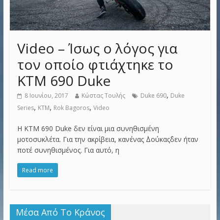
Video – Ίσως ο λόγος για
τον οποίο φτιάχτηκε το
KTM 690 Duke
,
8 Ιουνίου, 2017
Κώστας Τουλής
Duke 690
Duke
,
,
,
Series
KTM
Rok Bagoros
Video
H KTM 690 Duke δεν είναι μια συνηθισμένη
μοτοσυκλέτα. Για την ακρίβεια, κανένας ΄Δούκας΄δεν ήταν
ποτέ συνηθισμένος. Για αυτό, η
Read more
Μέσα Από Το Κράνος