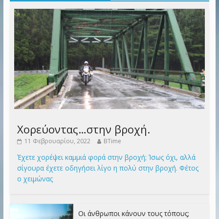
Χορεύοντας…στην βροχή.
11 Φεβρουαρίου, 2022
BTime
Έχετε χορέψει καμμιά φορά στην βροχή; Ίσως όχι, αλλά
σίγουρα έχετε οδηγήσει λίγο η πολύ στην βροχή. Φέτος
ο χειμώνας
Οι άνθρωποι κάνουν τους τόπους;