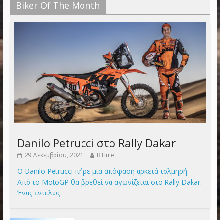
Biker Of The Month
Danilo Petrucci στο Rally Dakar
29 Δεκεμβρίου, 2021
BTime
Ο Danilo Petrucci πήρε μια απόφαση αρκετά τολμηρή.
Από το MotoGP θα βρεθεί να αγωνίζεται στο Rally Dakar.
Ένας εντελώς