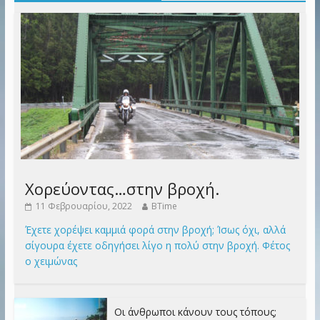
Χορεύοντας…στην βροχή.
11 Φεβρουαρίου, 2022
BTime
Έχετε χορέψει καμμιά φορά στην βροχή; Ίσως όχι, αλλά
σίγουρα έχετε οδηγήσει λίγο η πολύ στην βροχή. Φέτος
ο χειμώνας
Οι άνθρωποι κάνουν τους τόπους;