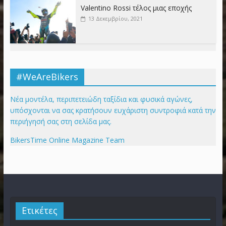
Valentino Rossi τέλος μιας εποχής
13 Δεκεμβρίου, 2021
#WeAreBikers
Νέα μοντέλα, περιπετειώδη ταξίδια και φυσικά αγώνες,
υπόσχονται να σας κρατήσουν ευχάριστη συντροφιά κατά την
περιήγησή σας στη σελίδα μας.
BikersTime Online Magazine Team
Ετικέτες