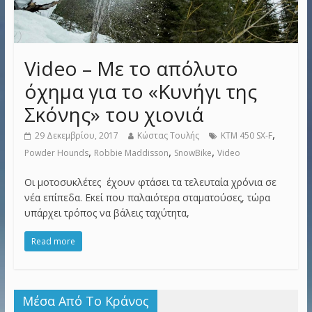
Video – Με το απόλυτο
όχημα για το «Κυνήγι της
Σκόνης» του χιονιά
,
29 Δεκεμβρίου, 2017
Κώστας Τουλής
KTM 450 SX-F
,
,
,
Powder Hounds
Robbie Maddisson
SnowBike
Video
Οι μοτοσυκλέτες έχουν φτάσει τα τελευταία χρόνια σε
νέα επίπεδα. Εκεί που παλαιότερα σταματούσες, τώρα
υπάρχει τρόπος να βάλεις ταχύτητα,
Read more
Μέσα Από Το Κράνος