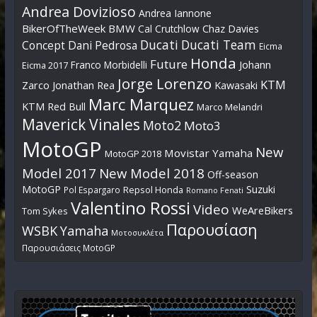
Andrea Dovizioso
Andrea Iannone
BikerOfTheWeek
BMW
Cal Crutchlow
Chaz Davies
Ducati
Ducati Team
Dani Pedrosa
Concept
Eicma
Honda
Future
Johann
Franco Morbidelli
Eicma 2017
Jorge Lorenzo
KTM
Zarco
Jonathan Rea
Kawasaki
Marc Marquez
KTM Red Bull
Marco Melandri
Maverick Vinales
Moto2
Moto3
MotoGP
New
Movistar Yamaha
MotoGP 2018
Model 2017
New Model 2018
Off-season
MotoGP
Suzuki
Pol Espargaro
Repsol Honda
Romano Fenati
Valentino Rossi
Video
WeAreBikers
Tom Sykes
Παρουσίαση
WSBK
Yamaha
Μοτοσυκλέτα
Παρουσιάσεις MotoGP