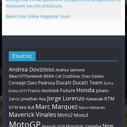
περιήγησή σας στη σελίδα μας.
BikersTime Online Magazine Team
Ετικέτες
Andrea Dovizioso
Andrea Iannone
BikerOfTheWeek
BMW
Cal Crutchlow
Chaz Davies
Ducati
Ducati Team
Dani Pedrosa
Concept
Eicma
Honda
Future
Johann
Franco Morbidelli
Eicma 2017
Jorge Lorenzo
KTM
Zarco
Jonathan Rea
Kawasaki
Marc Marquez
KTM Red Bull
Marco Melandri
Maverick Vinales
Moto2
Moto3
MotoGP
New
Movistar Yamaha
MotoGP 2018