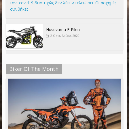
τον covid19 δυστυχώς δεν λέει ν τελειώσει. Οι άσχημές
συνθήκες
Husqvarna E-Pilen
2 Οκτωβρίου, 2020
Biker Of The Month