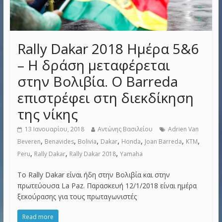
Rally Dakar 2018 Ημέρα 5&6
– Η δράση μεταφέρεται
στην Βολιβία. Ο Barreda
επιστρέφει στη διεκδίκηση
της νίκης
13 Ιανουαρίου, 2018
Αντώνης Βασιλείου
Adrien Van
,
,
,
,
,
,
,
Beveren
Benavides
Bolivia
Dakar
Honda
Joan Barreda
KTM
,
,
,
Peru
Rally Dakar
Rally Dakar 2018
Yamaha
Το Rally Dakar είναι ήδη στην Βολιβία και στην
πρωτεύουσα La Paz. Παρασκευή 12/1/2018 είναι ημέρα
ξεκούρασης για τους πρωταγωνιστές
Read more