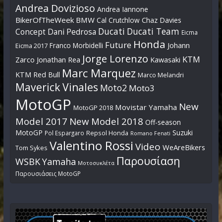
Andrea Dovizioso
Andrea Iannone
BikerOfTheWeek
BMW
Cal Crutchlow
Chaz Davies
Ducati
Ducati Team
Dani Pedrosa
Concept
Eicma
Honda
Future
Johann
Franco Morbidelli
Eicma 2017
Jorge Lorenzo
KTM
Zarco
Jonathan Rea
Kawasaki
Marc Marquez
KTM Red Bull
Marco Melandri
Maverick Vinales
Moto2
Moto3
MotoGP
New
Movistar Yamaha
MotoGP 2018
Model 2017
New Model 2018
Off-season
MotoGP
Suzuki
Pol Espargaro
Repsol Honda
Romano Fenati
Valentino Rossi
Video
WeAreBikers
Tom Sykes
Παρουσίαση
WSBK
Yamaha
Μοτοσυκλέτα
Παρουσιάσεις MotoGP