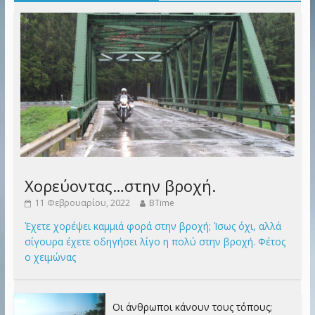
Χορεύοντας…στην βροχή.
11 Φεβρουαρίου, 2022
BTime
Έχετε χορέψει καμμιά φορά στην βροχή; Ίσως όχι, αλλά
σίγουρα έχετε οδηγήσει λίγο η πολύ στην βροχή. Φέτος
ο χειμώνας
Οι άνθρωποι κάνουν τους τόπους;