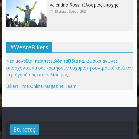
Valentino Rossi τέλος μιας εποχής
13 Δεκεμβρίου, 2021
#WeAreBikers
Νέα μοντέλα, περιπετειώδη ταξίδια και φυσικά αγώνες,
υπόσχονται να σας κρατήσουν ευχάριστη συντροφιά κατά την
περιήγησή σας στη σελίδα μας.
BikersTime Online Magazine Team
Ετικέτες