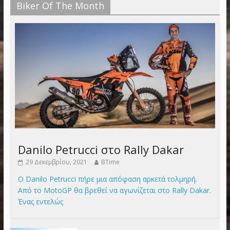
Biker Of The Month
Danilo Petrucci στο Rally Dakar
29 Δεκεμβρίου, 2021
BTime
Ο Danilo Petrucci πήρε μια απόφαση αρκετά τολμηρή.
Από το MotoGP θα βρεθεί να αγωνίζεται στο Rally Dakar.
Ένας εντελώς