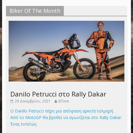
Biker Of The Month
Danilo Petrucci στο Rally Dakar
29 Δεκεμβρίου, 2021
BTime
Ο Danilo Petrucci πήρε μια απόφαση αρκετά τολμηρή.
Από το MotoGP θα βρεθεί να αγωνίζεται στο Rally Dakar.
Ένας εντελώς