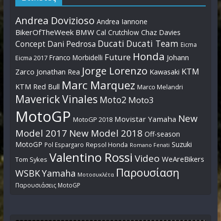
Andrea Dovizioso
Andrea Iannone
BikerOfTheWeek
BMW
Cal Crutchlow
Chaz Davies
Ducati
Ducati Team
Dani Pedrosa
Concept
Eicma
Honda
Future
Johann
Franco Morbidelli
Eicma 2017
Jorge Lorenzo
KTM
Zarco
Jonathan Rea
Kawasaki
Marc Marquez
KTM Red Bull
Marco Melandri
Maverick Vinales
Moto2
Moto3
MotoGP
New
Movistar Yamaha
MotoGP 2018
Model 2017
New Model 2018
Off-season
MotoGP
Suzuki
Pol Espargaro
Repsol Honda
Romano Fenati
Valentino Rossi
Video
WeAreBikers
Tom Sykes
Παρουσίαση
WSBK
Yamaha
Μοτοσυκλέτα
Παρουσιάσεις MotoGP