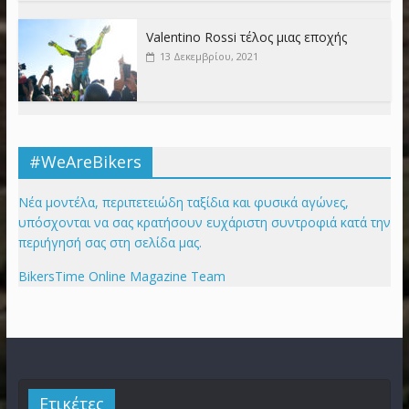
Valentino Rossi τέλος μιας εποχής
13 Δεκεμβρίου, 2021
#WeAreBikers
Νέα μοντέλα, περιπετειώδη ταξίδια και φυσικά αγώνες,
υπόσχονται να σας κρατήσουν ευχάριστη συντροφιά κατά την
περιήγησή σας στη σελίδα μας.
BikersTime Online Magazine Team
Ετικέτες