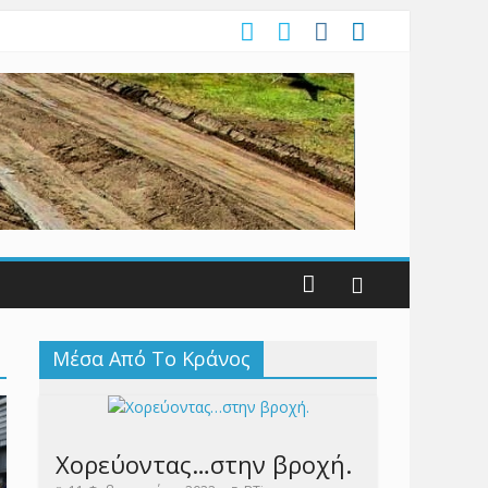
Μέσα Από Το Κράνος
Χορεύοντας…στην βροχή.