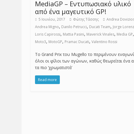
MediaGP – Εντυπωσιακό υλικό
από ένα μαγευτικό GP!
5 Ιουνίου, 2017
Φώτης Τάσσης
Andrea Dovizio
,
,
,
Andrea Migno
Danilo Petrucci
Ducati Team
Jorge Loren
,
,
,
,
Loris Capirossi
Mattia Pasini
Maverick Vinales
Media GP
,
,
,
Moto3
MotoGP
Pramac Ducati
Valentino Rossi
Το Grand Prix του Mugello το περιμένουν εναγων
όλοι οι φίλοι των αγώνων, καθώς θεωρείται ένα 
τα πιο ‘χρωματιστά’
Read more