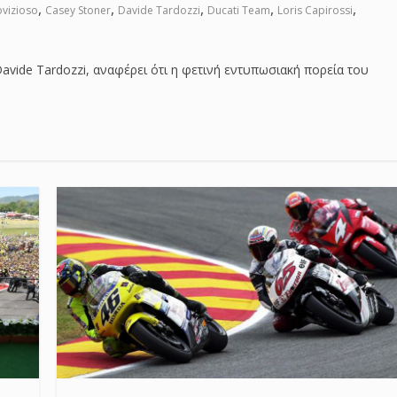
,
,
,
,
,
vizioso
Casey Stoner
Davide Tardozzi
Ducati Team
Loris Capirossi
avide Tardozzi, αναφέρει ότι η φετινή εντυπωσιακή πορεία του