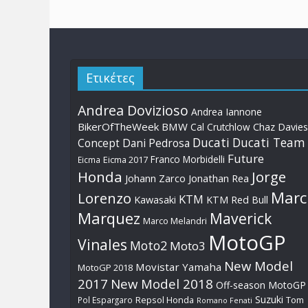
Ετικέτες
Andrea Dovizioso
Andrea Iannone
BikerOfTheWeek
BMW
Cal Crutchlow
Chaz Davies
Ducati
Ducati Team
Dani Pedrosa
Concept
Future
Franco Morbidelli
Eicma
Eicma 2017
Honda
Jorge
Johann Zarco
Jonathan Rea
Marc
Lorenzo
KTM
Kawasaki
KTM Red Bull
Marquez
Maverick
Marco Melandri
MotoGP
Vinales
Moto2
Moto3
New Model
Movistar Yamaha
MotoGP 2018
2017
New Model 2018
Off-season MotoGP
Suzuki
Pol Espargaro
Repsol Honda
Tom
Romano Fenati