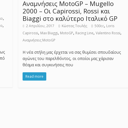
Αναμνήσεις MotoGP – Mugello
2000 – Οι Capirossi, Rossi και
Biaggi στο καλύτερο Ιταλικό GP
,
so
,
,
zo
2 Απριλίου, 2017
Κώστας Τουλής
500cc
Loris
,
,
,
,
,
Capirossi
Max Biaggi
MotoGP
Racing Line
Valentino Rossi
Αναμνήσεις MotoGP
ίως
Η νέα στήλη μας έρχεται να σας θυμίσει σπουδαίους
από
αγώνες του παρελθόντος, οι οποίοι μας χάρισαν
θέαμα και συγκινήσεις που
Read more