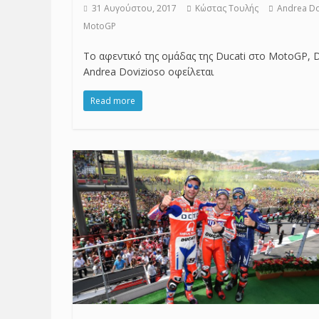
31 Αυγούστου, 2017
Κώστας Τουλής
Andrea Do
MotoGP
Το αφεντικό της ομάδας της Ducati στο MotoGP, D
Andrea Dovizioso οφείλεται
Read more