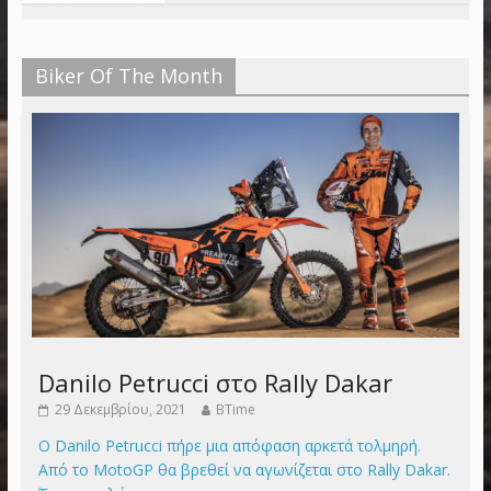
Biker Of The Month
Danilo Petrucci στο Rally Dakar
29 Δεκεμβρίου, 2021
BTime
Ο Danilo Petrucci πήρε μια απόφαση αρκετά τολμηρή.
Από το MotoGP θα βρεθεί να αγωνίζεται στο Rally Dakar.