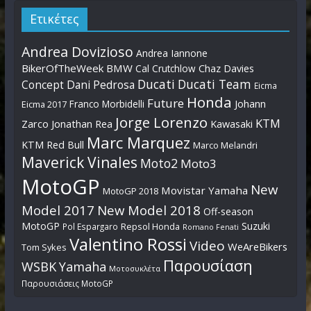
Ετικέτες
Andrea Dovizioso
Andrea Iannone
BikerOfTheWeek
BMW
Cal Crutchlow
Chaz Davies
Ducati
Ducati Team
Dani Pedrosa
Concept
Eicma
Honda
Future
Johann
Franco Morbidelli
Eicma 2017
Jorge Lorenzo
KTM
Zarco
Jonathan Rea
Kawasaki
Marc Marquez
KTM Red Bull
Marco Melandri
Maverick Vinales
Moto2
Moto3
MotoGP
New
Movistar Yamaha
MotoGP 2018
Model 2017
New Model 2018
Off-season
MotoGP
Suzuki
Pol Espargaro
Repsol Honda
Romano Fenati
Valentino Rossi
Video
WeAreBikers
Tom Sykes
Παρουσίαση
WSBK
Yamaha
Μοτοσυκλέτα
Παρουσιάσεις MotoGP