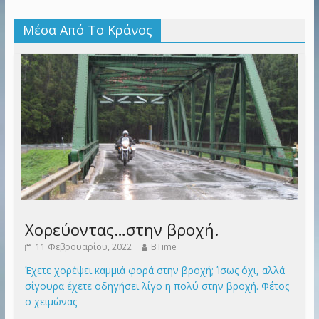
Μέσα Από Το Κράνος
Χορεύοντας…στην βροχή.
11 Φεβρουαρίου, 2022
BTime
Έχετε χορέψει καμμιά φορά στην βροχή; Ίσως όχι, αλλά
σίγουρα έχετε οδηγήσει λίγο η πολύ στην βροχή. Φέτος
ο χειμώνας