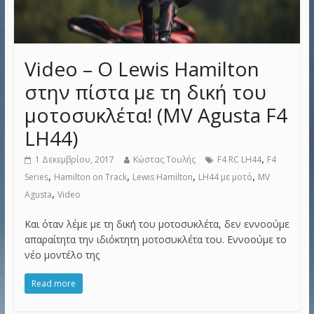
Video – Ο Lewis Hamilton
στην πίστα με τη δική του
μοτοσυκλέτα! (MV Agusta F4
LH44)
,
1 Δεκεμβρίου, 2017
Κώστας Τουλής
F4 RC LH44
F4
,
,
,
,
Series
Hamilton on Track
Lewis Hamilton
LH44 με μοτό
MV
,
Agusta
Video
Και όταν λέμε με τη δική του μοτοσυκλέτα, δεν εννοούμε
απαραίτητα την ιδιόκτητη μοτοσυκλέτα του. Εννοούμε το
νέο μοντέλο της
Read more