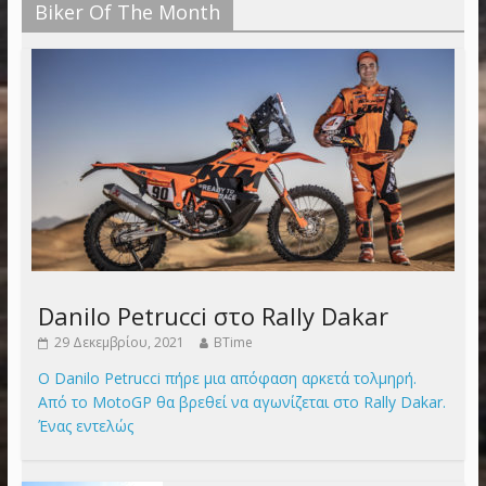
Biker Of The Month
Danilo Petrucci στο Rally Dakar
29 Δεκεμβρίου, 2021
BTime
Ο Danilo Petrucci πήρε μια απόφαση αρκετά τολμηρή.
Από το MotoGP θα βρεθεί να αγωνίζεται στο Rally Dakar.
Ένας εντελώς