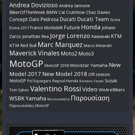
Andrea Dovizioso
Andrea Iannone
BikerOfTheWeek
BMW
Cal Crutchlow
Chaz Davies
Ducati
Ducati Team
Dani Pedrosa
Concept
Eicma
Honda
Future
Johann
Franco Morbidelli
Eicma 2017
Jorge Lorenzo
KTM
Zarco
Jonathan Rea
Kawasaki
Marc Marquez
KTM Red Bull
Marco Melandri
Maverick Vinales
Moto2
Moto3
MotoGP
New
Movistar Yamaha
MotoGP 2018
Model 2017
New Model 2018
Off-season
MotoGP
Suzuki
Pol Espargaro
Repsol Honda
Romano Fenati
Valentino Rossi
Video
WeAreBikers
Tom Sykes
Παρουσίαση
WSBK
Yamaha
Μοτοσυκλέτα
Παρουσιάσεις MotoGP