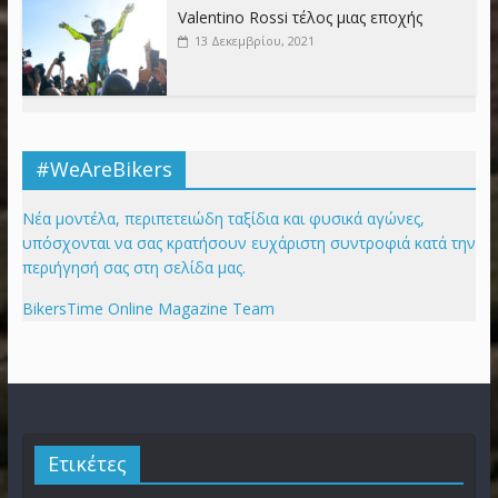
Valentino Rossi τέλος μιας εποχής
13 Δεκεμβρίου, 2021
#WeAreBikers
Νέα μοντέλα, περιπετειώδη ταξίδια και φυσικά αγώνες,
υπόσχονται να σας κρατήσουν ευχάριστη συντροφιά κατά την
περιήγησή σας στη σελίδα μας.
BikersTime Online Magazine Team
Ετικέτες