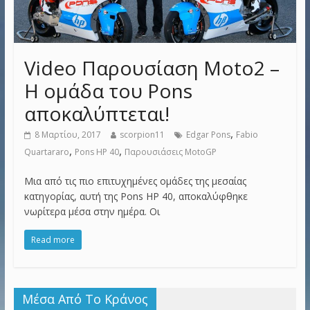
Video Παρουσίαση Moto2 –
Η ομάδα του Pons
αποκαλύπτεται!
,
8 Μαρτίου, 2017
scorpion11
Edgar Pons
Fabio
,
,
Quartararo
Pons HP 40
Παρουσιάσεις MotoGP
Μια από τις πιο επιτυχημένες ομάδες της μεσαίας
κατηγορίας, αυτή της Pons HP 40, αποκαλύφθηκε
νωρίτερα μέσα στην ημέρα. Οι
Read more
Μέσα Από Το Κράνος