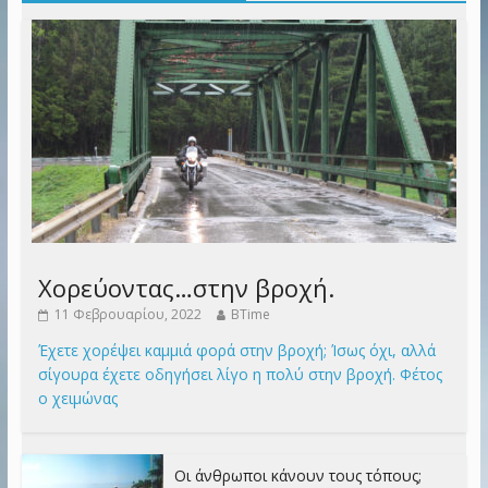
Χορεύοντας…στην βροχή.
11 Φεβρουαρίου, 2022
BTime
Έχετε χορέψει καμμιά φορά στην βροχή; Ίσως όχι, αλλά
σίγουρα έχετε οδηγήσει λίγο η πολύ στην βροχή. Φέτος
ο χειμώνας
Οι άνθρωποι κάνουν τους τόπους;