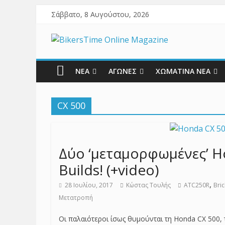
Σάββατο, 8 Αυγούστου, 2026
ΝΕΑ
ΑΓΩΝΕΣ
ΧΩΜΑΤΙΝΑ ΝΕΑ
CX 500
Δύο ‘μεταμορφωμένες’ H
Builds! (+video)
,
28 Ιουλίου, 2017
Κώστας Τουλής
ATC250R
Bri
Μετατροπή
Οι παλαιότεροι ίσως θυμούνται τη Honda CX 500,