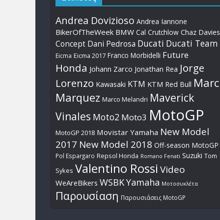
Andrea Dovizioso
Andrea Iannone
BikerOfTheWeek
BMW
Cal Crutchlow
Chaz Davies
Ducati
Ducati Team
Dani Pedrosa
Concept
Future
Franco Morbidelli
Eicma
Eicma 2017
Honda
Jorge
Johann Zarco
Jonathan Rea
Marc
Lorenzo
KTM
Kawasaki
KTM Red Bull
Marquez
Maverick
Marco Melandri
MotoGP
Vinales
Moto2
Moto3
New Model
Movistar Yamaha
MotoGP 2018
2017
New Model 2018
Off-season MotoGP
Suzuki
Pol Espargaro
Repsol Honda
Tom
Romano Fenati
Valentino Rossi
Video
Sykes
WSBK
Yamaha
WeAreBikers
Μοτοσυκλέτα
Παρουσίαση
Παρουσιάσεις MotoGP