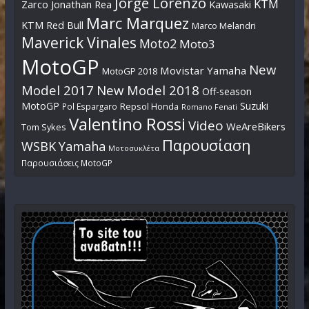
Jorge Lorenzo
KTM
Zarco
Jonathan Rea
Kawasaki
Marc Marquez
KTM Red Bull
Marco Melandri
Maverick Vinales
Moto2
Moto3
MotoGP
New
Movistar Yamaha
MotoGP 2018
Model 2017
New Model 2018
Off-season
MotoGP
Suzuki
Pol Espargaro
Repsol Honda
Romano Fenati
Valentino Rossi
Video
WeAreBikers
Tom Sykes
Παρουσίαση
WSBK
Yamaha
Μοτοσυκλέτα
Παρουσιάσεις MotoGP