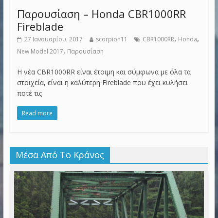
Παρουσίαση – Honda CBR1000RR
Fireblade
,
,
27 Ιανουαρίου, 2017
scorpion11
CBR1000RR
Honda
,
New Model 2017
Παρουσίαση
Η νέα CBR1000RR είναι έτοιμη και σύμφωνα με όλα τα
στοιχεία, είναι η καλύτερη Fireblade που έχει κυλήσει
ποτέ τις
Read more
Μέσα Από Το Κράνος