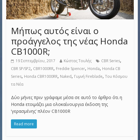
Μήπως αυτός είναι ο
προάγγελος της νέας Honda
CB1000R;
,
19 Σεπτεμβρίου, 2017
Κώστας Τουλής
CBR Series
,
,
,
,
CBR SP/SP2
CBR1000RR
Freddie Spencer
Honda
Honda CB
,
,
,
,
Series
Honda CBR1000RR
Naked
Γυμνή Fireblade
Του Κόσμου
τα Νέα
Δύο μήνες πριν γράφαμε μέσα σε αυτό το άρθρο ότι η
Honda ετοιμάζει μια ολοκαίνουργια έκδοση της
‘γερασμένης’ πλέον CB1000R
Read more