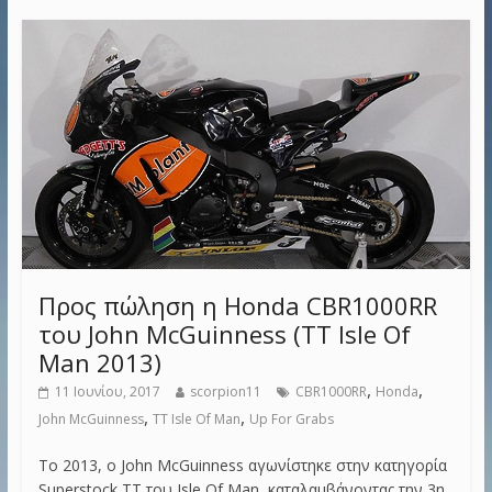
Προς πώληση η Honda CBR1000RR
του John McGuinness (TT Isle Of
Man 2013)
,
,
11 Ιουνίου, 2017
scorpion11
CBR1000RR
Honda
,
,
John McGuinness
TT Isle Of Man
Up For Grabs
Το 2013, ο John McGuinness αγωνίστηκε στην κατηγορία
Superstock TT του Isle Of Man, καταλαμβάνοντας την 3η