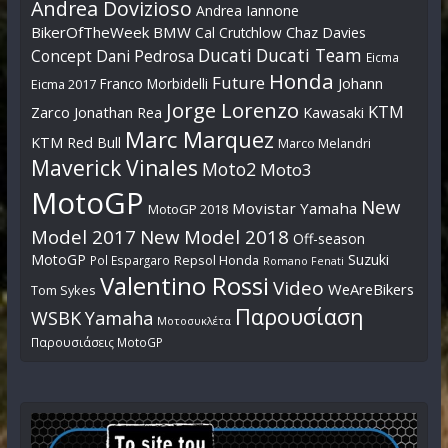
Andrea Dovizioso
Andrea Iannone
BikerOfTheWeek
BMW
Cal Crutchlow
Chaz Davies
Ducati
Ducati Team
Dani Pedrosa
Concept
Eicma
Honda
Future
Johann
Franco Morbidelli
Eicma 2017
Jorge Lorenzo
KTM
Zarco
Jonathan Rea
Kawasaki
Marc Marquez
KTM Red Bull
Marco Melandri
Maverick Vinales
Moto2
Moto3
MotoGP
New
Movistar Yamaha
MotoGP 2018
Model 2017
New Model 2018
Off-season
MotoGP
Suzuki
Pol Espargaro
Repsol Honda
Romano Fenati
Valentino Rossi
Video
WeAreBikers
Tom Sykes
Παρουσίαση
WSBK
Yamaha
Μοτοσυκλέτα
Παρουσιάσεις MotoGP