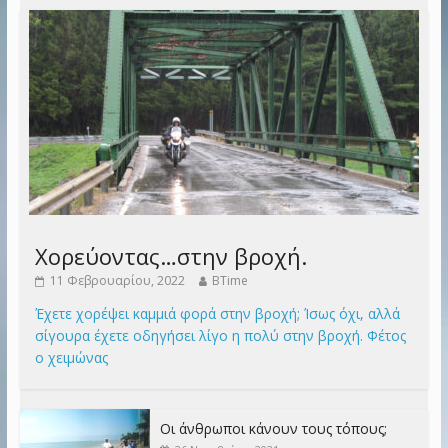
Χορεύοντας…στην βροχή.
11 Φεβρουαρίου, 2022
BTime
Έχετε χορέψει καμμιά φορά στην βροχή; Ίσως όχι, αλλά
σίγουρα έχετε οδηγήσει λίγο η πολύ στην βροχή. Φέτος
ο χειμώνας
Οι άνθρωποι κάνουν τους τόπους;