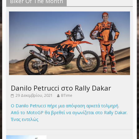
Biker Of The Month
Danilo Petrucci στο Rally Dakar
29 Δεκεμβρίου, 2021
BTime
Ο Danilo Petrucci πήρε μια απόφαση αρκετά τολμηρή.
Από το MotoGP θα βρεθεί να αγωνίζεται στο Rally Dakar.
Ένας εντελώς