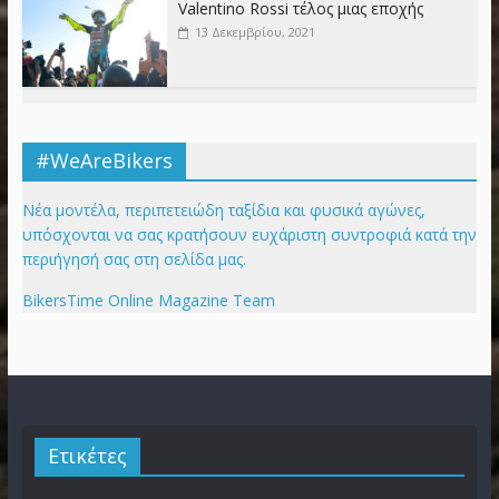
Valentino Rossi τέλος μιας εποχής
13 Δεκεμβρίου, 2021
#WeAreBikers
Νέα μοντέλα, περιπετειώδη ταξίδια και φυσικά αγώνες,
υπόσχονται να σας κρατήσουν ευχάριστη συντροφιά κατά την
περιήγησή σας στη σελίδα μας.
BikersTime Online Magazine Team
Ετικέτες