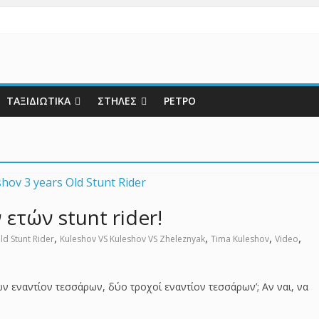
ΤΑΞΙΔΙΩΤΙΚΑ
ΣΤΗΛΕΣ
ΡΕΤΡΟ
 ετών stunt rider!
,
,
,
,
ld Stunt Rider
Kuleshov VS Kuleshov VS Zheleznyak
Tima Kuleshov
Video
ν εναντίον τεσσάρων, δύο τροχοί εναντίον τεσσάρων’; Αν ναι, να