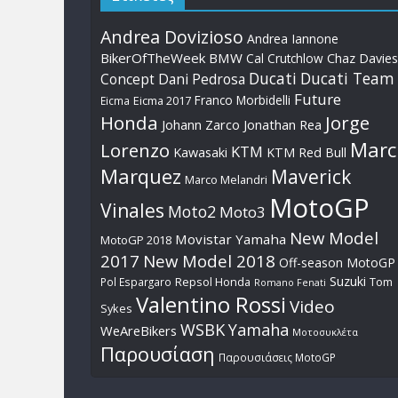
Andrea Dovizioso
Andrea Iannone
BikerOfTheWeek
BMW
Cal Crutchlow
Chaz Davies
Ducati
Ducati Team
Dani Pedrosa
Concept
Future
Franco Morbidelli
Eicma
Eicma 2017
Honda
Jorge
Johann Zarco
Jonathan Rea
Marc
Lorenzo
KTM
Kawasaki
KTM Red Bull
Marquez
Maverick
Marco Melandri
MotoGP
Vinales
Moto2
Moto3
New Model
Movistar Yamaha
MotoGP 2018
2017
New Model 2018
Off-season MotoGP
Suzuki
Pol Espargaro
Repsol Honda
Tom
Romano Fenati
Valentino Rossi
Video
Sykes
WSBK
Yamaha
WeAreBikers
Μοτοσυκλέτα
Παρουσίαση
Παρουσιάσεις MotoGP