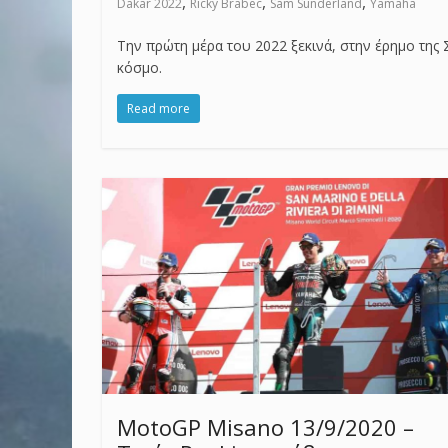
,
,
,
Dakar 2022
Ricky Brabec
Sam Sunderland
Yamaha
Την πρώτη μέρα του 2022 ξεκινά, στην έρημο της 
κόσμο.
Read more
MotoGP Misano 13/9/2020 –