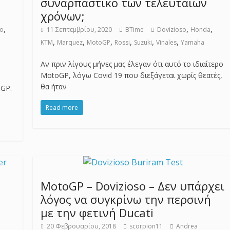
συναρπαστικό των τελευταίων
χρόνων;
,
,
,
so
11 Σεπτεμβρίου, 2020
BTime
Dovizioso
Honda
,
,
,
,
,
,
KTM
Marquez
MotoGP
Rossi
Suzuki
Vinales
Yamaha
Αν πριν λίγους μήνες μας έλεγαν ότι αυτό το ιδιαίτερο
MotoGP, λόγω Covid 19 που διεξάγεται χωρίς θεατές,
θα ήταν
oGP.
Read more
MotoGP – Dovizioso – Δεν υπάρχει
λόγος να συγκρίνω την περσινή
με την φετινή Ducati
20 Φεβρουαρίου, 2018
scorpion11
Andrea