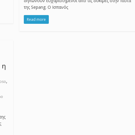
δηλώνουν ευχαριστημένοι από τις δοκιμές στην πίστα
της Sepang. O Iσπανός
Read more
 η
,
ioso
no
της
ς