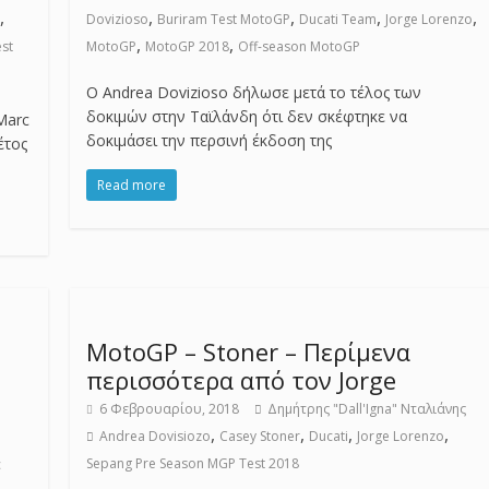
,
,
,
,
,
Dovizioso
Buriram Test MotoGP
Ducati Team
Jorge Lorenzo
,
,
st
MotoGP
MotoGP 2018
Off-season MotoGP
Ο Andrea Dovizioso δήλωσε μετά το τέλος των
δοκιμών στην Ταϊλάνδη ότι δεν σκέφτηκε να
Marc
δοκιμάσει την περσινή έκδοση της
έτος
Read more
MotoGP – Stoner – Περίμενα
περισσότερα από τον Jorge
6 Φεβρουαρίου, 2018
Δημήτρης "Dall'Igna" Νταλιάνης
,
,
,
,
Andrea Dovisiozo
Casey Stoner
Ducati
Jorge Lorenzo
Sepang Pre Season MGP Test 2018
c