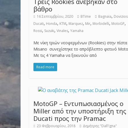
Τρείς Rookies ανέβηκαν στο
βάθρο
,
16 Σεπτεμβρίου, 2020
BTime
Bagnaia
Dovizio
,
,
,
,
,
,
,
Ducati
Honda
KTM
Marquez
Mir
Morbidelli
MotoGP
,
,
,
Rossi
Suzuki
Vinales
Yamaha
Με νίκη τριών νεοφερμένων (Rookies) στην πίστα
Misano συνεχίστηκε το απρόβλεπτο φετινό Mot
Με τις 4 Yamaha να ξεκινούν από
Read more
MotoGP – Εντυπωσιασμένος o
Miller από την υποστήριξη της
Ducati προς την Pramac
23 Φεβρουαρίου, 2018
Δημήτρης "Dall'Igna"