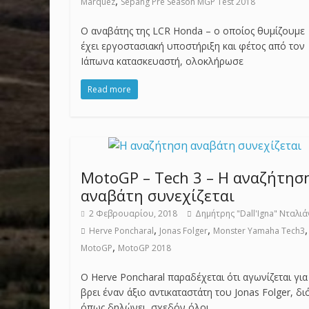
,
Marquez
Sepang Pre Season MGP Test 2018
O αναβάτης της LCR Honda – ο οποίος θυμίζουμε
έχει εργοστασιακή υποστήριξη και φέτος από τον
Ιάπωνα κατασκευαστή, ολοκλήρωσε
Read more
MotoGP – Tech 3 – Η αναζήτησ
αναβάτη συνεχίζεται
2 Φεβρουαρίου, 2018
Δημήτρης "Dall'Igna" Νταλιά
,
,
,
Herve Poncharal
Jonas Folger
Monster Yamaha Tech3
,
MotoGP
MotoGP 2018
O Herve Poncharal παραδέχεται ότι αγωνίζεται για
βρει έναν άξιο αντικαταστάτη του Jonas Folger, διό
όπως δηλώνει, σχεδόν όλοι