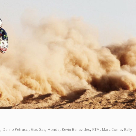
,
,
,
,
,
,
,
n
Danilo Petrucci
Gas Gas
Honda
Kevin Benavides
KTM
Marc Coma
Rally