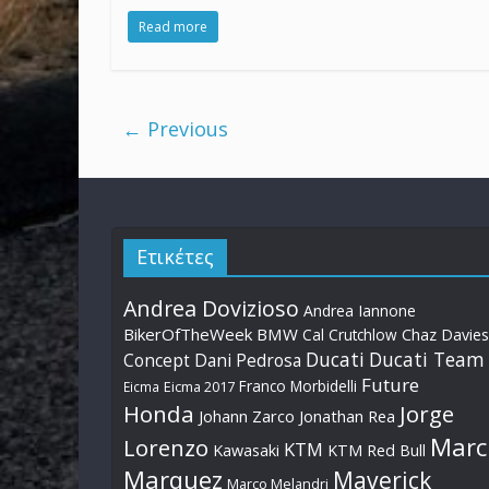
Read more
← Previous
Ετικέτες
Andrea Dovizioso
Andrea Iannone
BikerOfTheWeek
BMW
Cal Crutchlow
Chaz Davies
Ducati
Ducati Team
Dani Pedrosa
Concept
Future
Franco Morbidelli
Eicma
Eicma 2017
Honda
Jorge
Johann Zarco
Jonathan Rea
Marc
Lorenzo
KTM
Kawasaki
KTM Red Bull
Marquez
Maverick
Marco Melandri