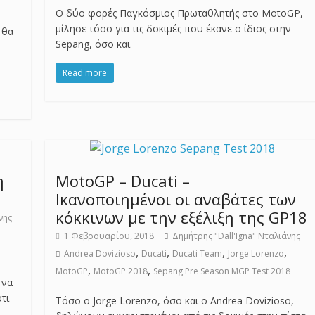
Ο δύο φορές Παγκόσμιος Πρωταθλητής στο MotoGP,
μίλησε τόσο για τις δοκιμές που έκανε ο ίδιος στην
 θα
Sepang, όσο και
Read more
η
MotoGP – Ducati –
Ικανοποιημένοι οι αναβάτες των
κόκκινων με την εξέλιξη της GP18
νης
1 Φεβρουαρίου, 2018
Δημήτρης "Dall'Igna" Νταλιάνης
,
,
,
,
Andrea Dovizioso
Ducati
Ducati Team
Jorge Lorenzo
,
,
MotoGP
MotoGP 2018
Sepang Pre Season MGP Test 2018
 να
τι
Tόσο ο Jorge Lorenzo, όσο και ο Αndrea Dovizioso,