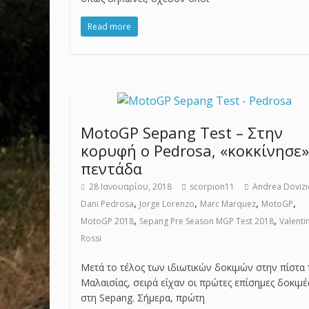
Read more
MotoGP Sepang Test – Στην
κορυφή ο Pedrosa, «κοκκίνησε»
πεντάδα
28 Ιανουαρίου, 2018
scorpion11
Andrea Doviz
,
,
,
,
Dani Pedrosa
Jorge Lorenzo
Marc Marquez
MotoGP
,
,
MotoGP 2018
Sepang Pre Season MGP Test 2018
Valenti
Rossi
Μετά το τέλος των ιδιωτικών δοκιμών στην πίστα 
Μαλαισίας, σειρά είχαν οι πρώτες επίσημες δοκιμέ
στη Sepang. Σήμερα, πρώτη