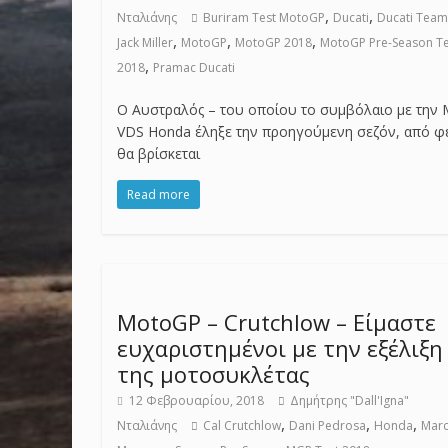
,
,
Νταλιάνης
Buriram Test MotoGP
Ducati
Ducati Team
,
,
,
Jack Miller
MotoGP
MotoGP 2018
MotoGP Pre-Season Te
,
2018
Pramac Ducati
O Αυστραλός – του οποίου το συμβόλαιο με την 
VDS Honda έληξε την προηγούμενη σεζόν, από φ
θα βρίσκεται
Read more
MotoGP – Crutchlow – Είμαστε
ευχαριστημένοι με την εξέλιξη
της μοτοσυκλέτας
12 Φεβρουαρίου, 2018
Δημήτρης "Dall'Igna"
,
,
,
Νταλιάνης
Cal Crutchlow
Dani Pedrosa
Honda
Mar