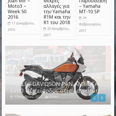
Joan Mir –
Μικρές
Παρουσίαση
Moto3 –
αλλαγές για
– Yamaha
Week 50
την Yamaha
MT-10 SP
2016
R1M και την
26
R1 του 2018
17 Δεκεμβρίου,
Φεβρουαρίου,
25 Νοεμβρίου,
2016
2017
2017
HARLEY DAVIDSON PAN AMERICA
Indian Jack Daniel’s Scout Bobber
1250 Νέα είσοδος στις Adventure
Limited Edition
4 Νοεμβρίου, 2021
11 Μαρτίου, 2018
BTime
BTime