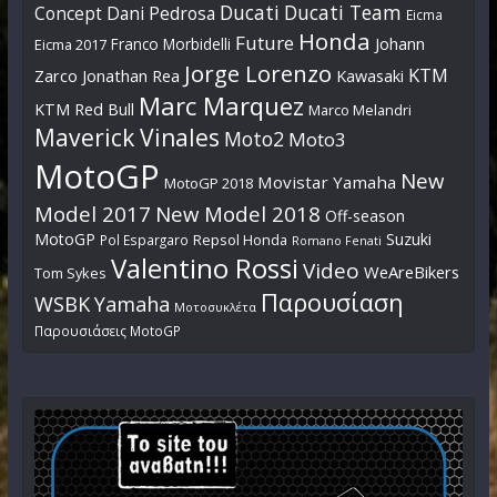
Ducati
Ducati Team
Dani Pedrosa
Concept
Eicma
Honda
Future
Johann
Franco Morbidelli
Eicma 2017
Jorge Lorenzo
KTM
Zarco
Jonathan Rea
Kawasaki
Marc Marquez
KTM Red Bull
Marco Melandri
Maverick Vinales
Moto2
Moto3
MotoGP
New
Movistar Yamaha
MotoGP 2018
Model 2017
New Model 2018
Off-season
MotoGP
Suzuki
Pol Espargaro
Repsol Honda
Romano Fenati
Valentino Rossi
Video
WeAreBikers
Tom Sykes
Παρουσίαση
WSBK
Yamaha
Μοτοσυκλέτα
Παρουσιάσεις MotoGP