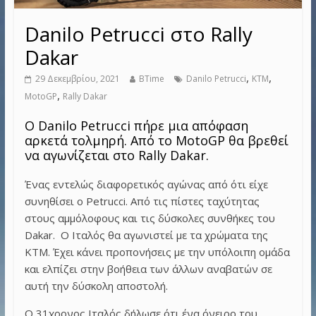
Danilo Petrucci στο Rally
Dakar
,
,
29 Δεκεμβρίου, 2021
BTime
Danilo Petrucci
KTM
,
MotoGP
Rally Dakar
Ο Danilo Petrucci πήρε μια απόφαση
αρκετά τολμηρή. Από το MotoGP θα βρεθεί
να αγωνίζεται στο Rally Dakar.
Ένας εντελώς διαφορετικός αγώνας από ότι είχε
συνηθίσει ο Petrucci. Από τις πίστες ταχύτητας
στους αμμόλοφους και τις δύσκολες συνθήκες του
Dakar. Ο Ιταλός θα αγωνιστεί με τα χρώματα της
ΚΤΜ. Έχει κάνει προπονήσεις με την υπόλοιπη ομάδα
και ελπίζει στην βοήθεια των άλλων αναβατών σε
αυτή την δύσκολη αποστολή.
Ο 31χρονος Ιταλός δήλωσε ότι ένα όνειρο του