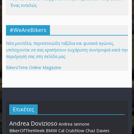
Ένας εντελώς
#WeAreBikers
Νέα μοντέλα, περιπετειώδη ταξίδια και φυσικά αγώνες,
υπόσχονται να σας κρατήσουν ευχάριστη συντροφιά κατά την
περιήγησή σας στη σελίδα μας.
BikersTime Online Magazine
Ετικέτες
Andrea Dovizioso
Andrea Iannone
BikerOfTheWeek
BMW
Cal Crutchlow
Chaz Davies