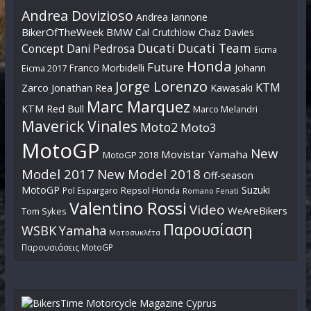
Ετικέτες
Andrea Dovizioso
Andrea Iannone
BikerOfTheWeek
BMW
Cal Crutchlow
Chaz Davies
Ducati
Ducati Team
Dani Pedrosa
Concept
Eicma
Honda
Future
Johann
Franco Morbidelli
Eicma 2017
Jorge Lorenzo
KTM
Zarco
Jonathan Rea
Kawasaki
Marc Marquez
KTM Red Bull
Marco Melandri
Maverick Vinales
Moto2
Moto3
MotoGP
New
Movistar Yamaha
MotoGP 2018
Model 2017
New Model 2018
Off-season
MotoGP
Suzuki
Pol Espargaro
Repsol Honda
Romano Fenati
Valentino Rossi
Video
WeAreBikers
Tom Sykes
Παρουσίαση
WSBK
Yamaha
Μοτοσυκλέτα
Παρουσιάσεις MotoGP