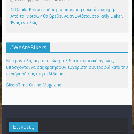
Danilo Petrucci στο Rally Dakar
29 Δεκεμβρίου, 2021
BTime
Ο Danilo Petrucci πήρε μια απόφαση αρκετά τολμηρή.
Από το MotoGP θα βρεθεί να αγωνίζεται στο Rally Dakar.
Ένας εντελώς
#WeAreBikers
Νέα μοντέλα, περιπετειώδη ταξίδια και φυσικά αγώνες,
υπόσχονται να σας κρατήσουν ευχάριστη συντροφιά κατά την
περιήγησή σας στη σελίδα μας.
BikersTime Online Magazine