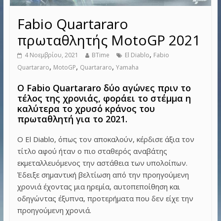
Fabio Quartararo
πρωταθλητής MotoGP 2021
,
4 Νοεμβρίου, 2021
BTime
El Diablo
Fabio
,
,
,
Quartararo
MotoGP
Quartararo
Yamaha
O Fabio Quartararo δύο αγώνες πριν το
τέλος της χρονιάς, φοράει το στέμμα η
καλύτερα το χρυσό κράνος του
πρωταθλητή για το 2021.
Ο El Diablo, όπως τον αποκαλούν, κέρδισε άξια τον
τίτλο αφού ήταν ο πιο σταθερός αναβάτης
εκμεταλλευόμενος την αστάθεια των υπολοίπων.
Έδειξε σημαντική βελτίωση από την προηγούμενη
χρονιά έχοντας μια ηρεμία, αυτοπεποίθηση και
οδηγώντας έξυπνα, προτερήματα που δεν είχε την
προηγούμενη χρονιά.