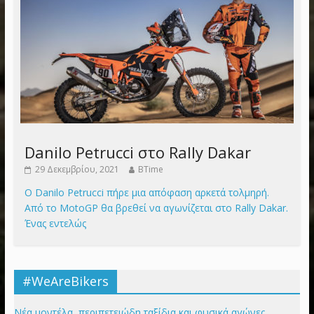
Danilo Petrucci στο Rally Dakar
29 Δεκεμβρίου, 2021
BTime
Ο Danilo Petrucci πήρε μια απόφαση αρκετά τολμηρή.
Από το MotoGP θα βρεθεί να αγωνίζεται στο Rally Dakar.
Ένας εντελώς
#WeAreBikers
Νέα μοντέλα, περιπετειώδη ταξίδια και φυσικά αγώνες,