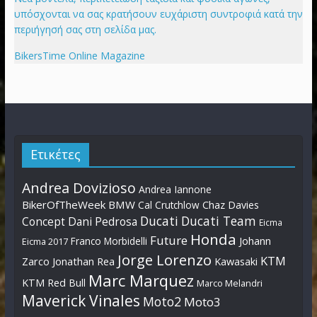
υπόσχονται να σας κρατήσουν ευχάριστη συντροφιά κατά την
περιήγησή σας στη σελίδα μας.
BikersTime Online Magazine
Ετικέτες
Andrea Dovizioso
Andrea Iannone
BikerOfTheWeek
BMW
Cal Crutchlow
Chaz Davies
Ducati
Ducati Team
Dani Pedrosa
Concept
Eicma
Honda
Future
Johann
Franco Morbidelli
Eicma 2017
Jorge Lorenzo
KTM
Zarco
Jonathan Rea
Kawasaki
Marc Marquez
KTM Red Bull
Marco Melandri
Maverick Vinales
Moto2
Moto3