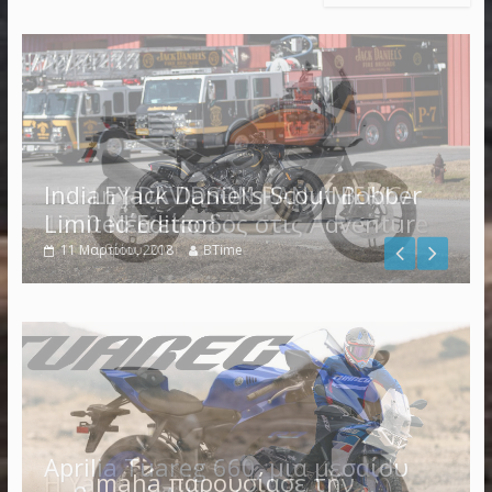
Indian Jack Daniel’s Scout Bobber
Limited Edition
11 Μαρτίου, 2018
BTime
Η Yamaha παρουσίασε την