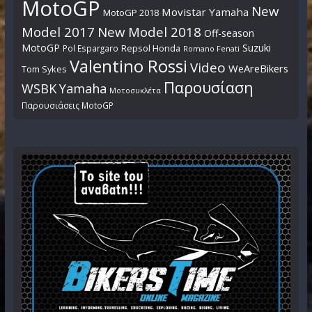
MotoGP
New
Movistar Yamaha
MotoGP 2018
Model 2017
New Model 2018
Off-season
MotoGP
Suzuki
Pol Espargaro
Repsol Honda
Romano Fenati
Valentino Rossi
Video
WeAreBikers
Tom Sykes
Παρουσίαση
WSBK
Yamaha
Μοτοσυκλέτα
Παρουσιάσεις MotoGP