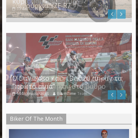
καινούργια YZF-R7
4 Νοεμβρίου, 2021
BTime
Ο Dovizioso και η Ducati πήραν το
“πρώτο αίμα”
19 Μαρτίου, 2018
BikersTime Team
Biker Of The Month