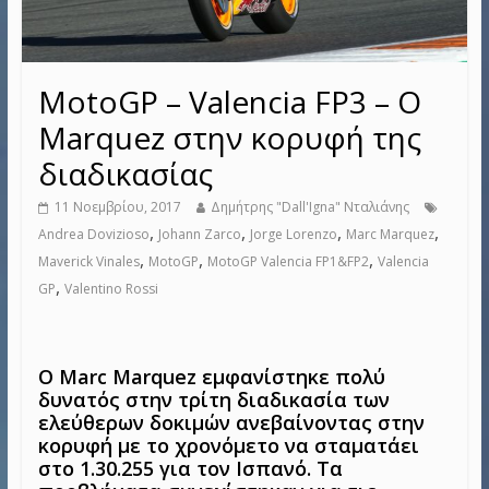
MotoGP – Valencia FP3 – Ο
Marquez στην κορυφή της
διαδικασίας
11 Νοεμβρίου, 2017
Δημήτρης "Dall'Igna" Νταλιάνης
,
,
,
,
Andrea Dovizioso
Johann Zarco
Jorge Lorenzo
Marc Marquez
,
,
,
Maverick Vinales
MotoGP
MotoGP Valencia FP1&FP2
Valencia
,
GP
Valentino Rossi
Ο Marc Marquez εμφανίστηκε πολύ
δυνατός στην τρίτη διαδικασία των
ελεύθερων δοκιμών ανεβαίνοντας στην
κορυφή με το χρονόμετο να σταματάει
στο 1.30.255 για τον Ισπανό. Τα