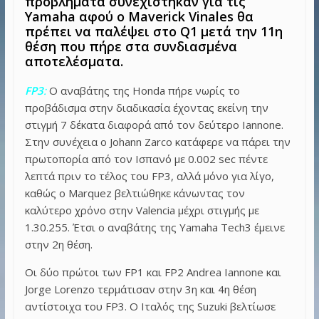
προβλήματα συνεχίστηκαν για τις
Yamaha αφού ο Maverick Vinales θα
πρέπει να παλέψει στο Q1 μετά την 11η
θέση που πήρε στα συνδιασμένα
αποτελέσματα.
FP3
:
Ο αναβάτης της Honda πήρε νωρίς το
προβάδισμα στην διαδικασία έχοντας εκείνη την
στιγμή 7 δέκατα διαφορά από τον δεύτερο Iannone.
Στην συνέχεια ο Johann Ζarco κατάφερε να πάρει την
πρωτοπορία από τον Ισπανό με 0.002 sec πέντε
λεπτά πριν το τέλος του FP3, αλλά μόνο για λίγο,
καθώς ο Marquez βελτιώθηκε κάνωντας τον
καλύτερο χρόνο στην Valencia μέχρι στιγμής με
1.30.255. Έτσι ο αναβάτης της Yamaha Tech3 έμεινε
στην 2η θέση.
Οι δύο πρώτοι των FP1 και FP2 Andrea Ιannone και
Jorge Lorenzo τερμάτισαν στην 3η και 4η θέση
αντίστοιχα του FP3. Ο Ιταλός της Suzuki βελτίωσε