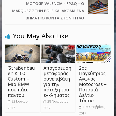
MOTOGP VALENCIA – FP&Q – Ο
MARQUEZ ΣΤΗΝ POLE ΚΑΙ ΑΚΌΜΑ ΈΝΑ
ΒΉΜΑ ΠΙΟ ΚΟΝΤΆ ΣΤΟΝ ΤΊΤΛΟ
You May Also Like
‘Straßenbau
Απαγόρευση
2ος
er’ K100
μεταφοράς
Παγκύπριος
Custom –
συνεπιβάτη
Αγώνας
Μια BMW
για την
Motocross –
που πάει
πάταξη του
Ποταμιά –
παντού
εγκλήματος
Δελτίο
Τύπου
22 Ιουνίου,
28 Νοεμβρίου,
19 Οκτωβρίου,
2017
2017
2017